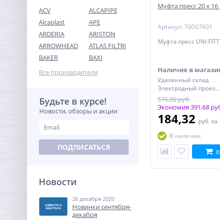
Муфта пресс 20 х 16
ACV
ALCAPIPE
Alcaplast
APE
Артикул: 700G7601
ARDERIA
ARISTON
Муфта пресс UNI-FITT 
ARROWHEAD
ATLAS FILTRI
Система контроля
BAKER
BAXI
протечек Neptun Bugatti
Наличие в магази
Base 1/2"
Все производители
22 548,80
Удаленный склад
руб.
Электродный проезд, 6с1
70 465,00 руб.
576,00 руб.
Будьте в курсе!
Экономия 391,68 ру
Новости, обзоры и акции
184,32
-68%
руб.
за
В наличии
ПОДПИСАТЬСЯ
В
Новости
26 декабря 2020
Предохранительный
Новинки сентября-
клапан 1/2 x3/4 ROMMER
декабря
для отопления 3 бар