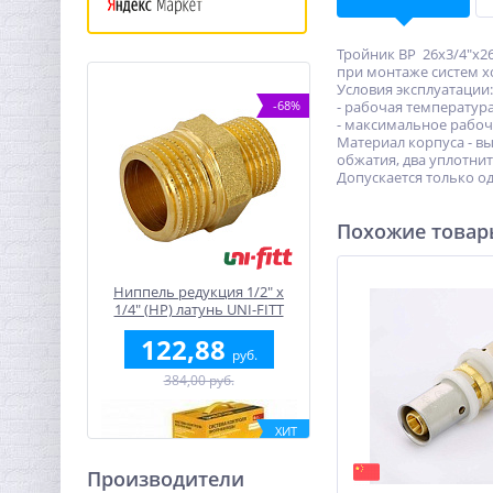
Тройник ВP 26х3/4"х2
при монтаже систем х
Условия эксплуатации:
-68%
- рабочая температура
- максимальное рабоче
Материал корпуса - в
обжатия, два уплотни
Допускается только о
Похожие това
Ниппель редукция 1/2" x
1/4" (НР) латунь UNI-FITT
122,88
руб.
384,00 руб.
ХИТ
-68%
Производители