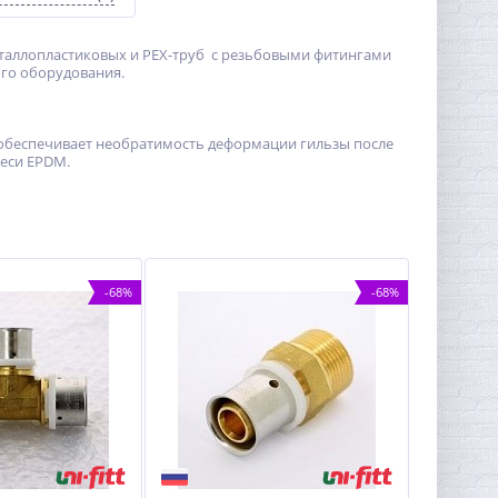
металлопластиковых и РЕХ-труб с резьбовыми фитингами
ого оборудования.
я обеспечивает необратимость деформации гильзы после
еси EPDM.
-68%
-68%