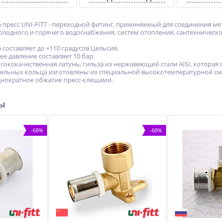
6 пресс UNI-FITT - переходной фитинг, применяемый для соединения 
олодного и горячего водоснабжения, систем отопления, сантехническ
 составляет до +110 градусов Цельсия,
е давление составляет 10 бар.
ысококачественная латунь, гильза из нержавеющей стали AISI, котора
тельных кольца изготовлены из специальной высокотемпературной см
днократное обжатие пресс-клещами.
ры
-68%
-68%