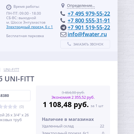
Определение...
Время работы:
+7 495 979-55-22
ПН-ПТ: 09.00 - 18.00
СБ-ВС: выходной
+7 800 555-31-91
м. Шоссе Энтузиастов
+7 901 519-55-22
Электродный проезд, 6 с 1
info@fwater.ru
Бесплатная парковка
ЗАКАЗАТЬ ЗВОНОК
UNI-FITT
б UNI-FITT
3 464,00 руб.
G8380
Экономия 2 355,52 руб.
1 108,48 руб.
за 1 шт
(0)
 26 x 3/4" x 26
Наличие в магазинах
иковых труб
Удаленный склад
22
Электродный проезд, 6с1
0