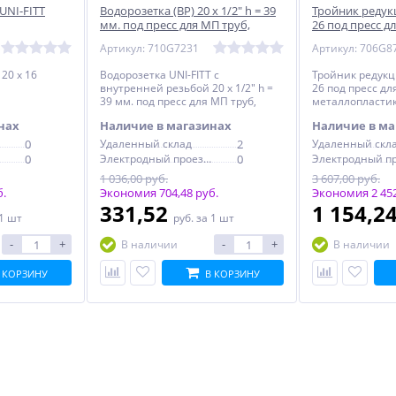
 UNI-FITT
Водорозетка (ВР) 20 х 1/2" h = 39
Тройник редук
мм. под пресс для МП труб,
26 под пресс д
латунь UNI-FITT (710G7231)
FITT
Артикул: 710G7231
Артикул: 706G8
20 х 16
Водорозетка UNI-FITT с
Тройник редукц
внутренней резьбой 20 х 1/2" h =
26 под пресс дл
39 мм. под пресс для МП труб,
металлопластик
латунь
нах
Наличие в магазинах
Наличие в ма
0
Удаленный склад
2
Удаленный скл
0
Электродный проезд, 6с1
0
1 036,00 руб.
3 607,00 руб.
б.
Экономия 704,48 руб.
Экономия 2 452
331,52
1 154,2
 1 шт
руб.
за 1 шт
-
+
-
+
В наличии
В наличии
 КОРЗИНУ
В КОРЗИНУ