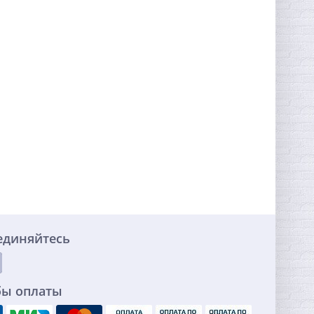
единяйтесь
бы оплаты