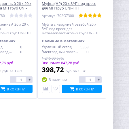
ционный 26 x 20 x
Муфта (НР) 20 x 3/4" под пресс
ля МП труб UNI-
для МП труб UNI-FITT
780
Артикул: 702G7300
ионный 26 x 20 x
Муфта с наружней резьбой 20 x
я
3/4" под пресс для
овых труб UNI-FITT
металлопластиковых труб UNI-FITT
газинах
Наличие в магазинах
ад
0
Удаленный склад
5358
Электродный проезд, 6с1
0
Электродный проезд, 6с1
0
1 246,00 руб.
,76 руб.
Экономия 847,28 руб.
4
398,72
руб.
за 1 шт
руб.
за 1 шт
-
+
-
+
В наличии
В КОРЗИНУ
В КОРЗИНУ