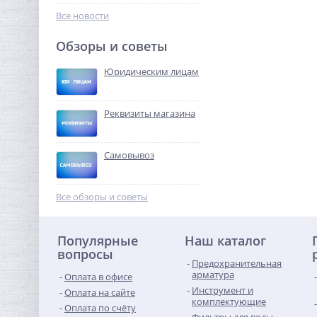
323,84
руб.
Все новости
1 012,00 руб.
Обзоры и советы
-68%
Юридическим лицам
Реквизиты магазина
Самовывоз
Ниппель редукция 2" x
1"1/2 (НР) латунь UNI-FITT
Все обзоры и советы
1 525,44
руб.
Популярные
Наш каталог
4 767,00 руб.
вопросы
Предохранительная
-68%
арматура
Оплата в офисе
Инструмент и
Оплата на сайте
комплектующие
Оплата по счёту