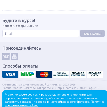
Будьте в курсе!
Новости, обзоры и акции
ПОДПИСАТЬСЯ
Присоединяйтесь
Способы оплаты
© Интернет-магазин инженерной сантехники, 2003-2026
Россия, Москва, Электродный проезд, д. 6, стр.1, подъезд 2, этаж 1, офис 12
Информация на сайте не является публичной офертой.
Мы используем cookies и рекомендательные технологии для
ИНН: 7720553918 КПП: 772001001
персонализации сервисов и удобства пользователей. Вы можете
Контакты
Карта сайта
запретить сохранение cookie в настройках своего браузера.
Политика
использования cookies.