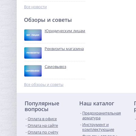
96,96
руб.
Все новости
303,00 руб.
Обзоры и советы
-68%
Юридическим лицам
Реквизиты магазина
Самовывоз
Муфта редукция 1"1/4 x 1"
(ВР) латунь UNI-FITT
Все обзоры и советы
458,24
руб.
Популярные
Наш каталог
1 432,00 руб.
вопросы
Предохранительная
-68%
арматура
Оплата в офисе
Инструмент и
Оплата на сайте
комплектующие
Оплата по счёту