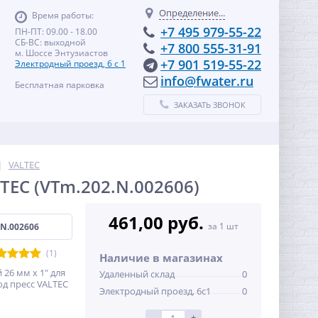
Определение...
Время работы:
+7 495 979-55-22
ПН-ПТ: 09.00 - 18.00
СБ-ВС: выходной
+7 800 555-31-91
м. Шоссе Энтузиастов
+7 901 519-55-22
Электродный проезд, 6 с 1
info@fwater.ru
Бесплатная парковка
ЗАКАЗАТЬ ЗВОНОК
VALTEC
LTEC (VTm.202.N.002606)
461,00 руб.
за 1 шт
.N.002606
(1)
Наличие в магазинах
26 мм х 1" для
Удаленный склад
0
д пресс VALTEC
Электродный проезд, 6с1
0
-
+