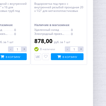
дной с внутренней
Водорозетка под пресс c
" х 16 для
внутренней резьбой проходная 20
овых труб под
x 1/2" для металлопластиковых
труб VALTEC
газинах
Наличие в магазинах
ад
0
Удаленный склад
0
Электродный проезд, 6с1
0
Электродный проезд, 6с1
0
878,00
уб.
за 1 шт
руб.
за 1 шт
-
+
-
+
В наличии
В КОРЗИНУ
В КОРЗИНУ