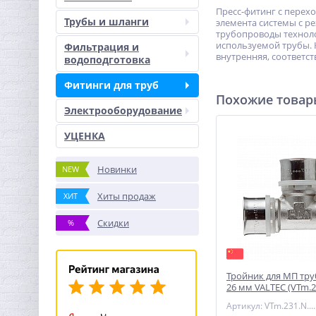
Пресс-фитинг с перех
Трубы и шланги
элемента системы с р
трубопроводы техноло
используемой трубы. К
Фильтрация и
внутренняя, соответст
водоподготовка
Фитинги для труб
Похожие това
Электрооборудование
УЦЕНКА
Новинки
NEW
Хиты продаж
ХИТ
Скидки
%
Тройник для МП тру
26 мм VALTEC (VTm.2
Артикул: VTm.231.N.262626