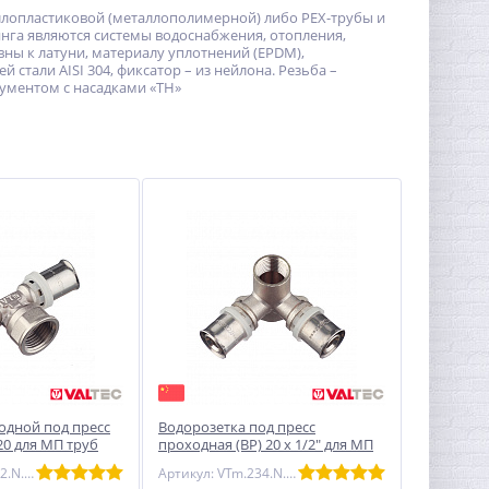
ллопластиковой (металлополимерной) либо PEX-трубы и
инга являются системы водоснабжения, отопления,
ны к латуни, материалу уплотнений (EPDM),
стали AISI 304, фиксатор – из нейлона. Резьба –
рументом с насадками «ТН»
одной под пресс
Водорозетка под пресс
х 20 для МП труб
проходная (ВР) 20 x 1/2" для МП
2.N.200520)
труб VALTEC (VTm.234.N.200420)
Артикул: VTm.232.N.200520
Артикул: VTm.234.N.200420