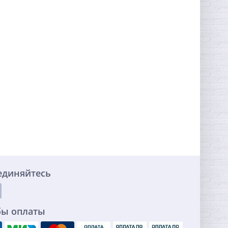
единяйтесь
бы оплаты