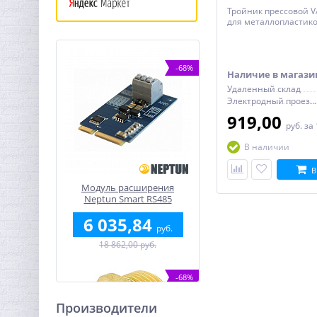
Тройник прессовой V
для металлопластико
-68%
Наличие в магази
Удаленный склад
Электродный проезд, 6с1
919,00
руб.
за
В наличии
В
Модуль расширения
Neptun Smart RS485
6 035,84
руб.
18 862,00 руб.
-68%
Производители