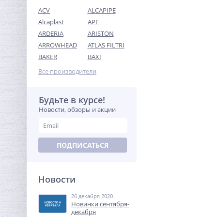
ACV
ALCAPIPE
Alcaplast
APE
ARDERIA
ARISTON
ARROWHEAD
ATLAS FILTRI
Ниппель редукция 1" x 1/2"
BAKER
BAXI
(НР) латунь UNI-FITT
Все производители
240,32
руб.
751,00 руб.
Будьте в курсе!
Новости, обзоры и акции
-68%
ПОДПИСАТЬСЯ
Новости
26 декабря 2020
Футорка редукционная
Новинки сентября-
3/4" x 1/2" НВ латунь UNI-
декабря
FITT