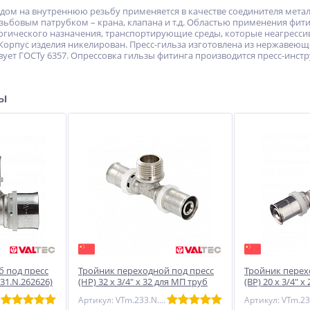
одом на внутреннюю резьбу применяется в качестве соединителя мета
езьбовым патрубком – крана, клапана и т.д. Областью применения фит
гического назначения, транспортирующие среды, которые неагрессив
орпус изделия никелирован. Пресс-гильза изготовлена из нержавеющей 
вует ГОСТу 6357. Опрессовка гильзы фитинга производится пресс-инст
ры
б под пресс
Тройник переходной под пресс
Тройник перех
31.N.262626)
(НР) 32 х 3/4" х 32 для МП труб
(ВР) 20 х 3/4" 
VALTEC (VTm.233.N.320532)
VALTEC (VTm.23
Артикул: VTm.233.N.320532