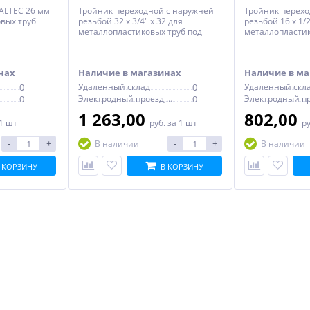
ALTEC 26 мм
Тройник переходной с наружней
Тройник перехо
вых труб
резьбой 32 х 3/4" х 32 для
резьбой 16 х 1/2
металлопластиковых труб под
металлопластик
пресс VALTEC
пресс VALTEC
нах
Наличие в магазинах
Наличие в ма
0
Удаленный склад
0
Удаленный скл
0
Электродный проезд, 6с1
0
1 263,00
802,00
 1 шт
руб.
за 1 шт
р
-
+
-
+
В наличии
В наличии
 КОРЗИНУ
В КОРЗИНУ