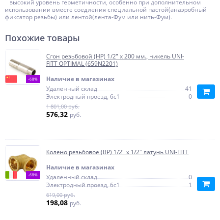
высокий уровень герметичности, особенно при дополнительном
использовании вместе соедиения специальной пастой(анаэробный
фиксатор резьбы) или лентой(лента-Фум или нить-Фум).
Похожие товары
Сгон резьбовой (НР) 1/2" х 200 мм., никель UNI-
FITT OPTIMAL (659N2201)
Наличие в магазинах
-68%
Удаленный склад
41
Электродный проезд, 6с1
0
1 801,00 руб.
576,32
руб.
Колено резьбовое (ВР) 1/2" x 1/2" латунь UNI-FITT
Наличие в магазинах
-68%
Удаленный склад
0
Электродный проезд, 6с1
1
619,00 руб.
198,08
руб.