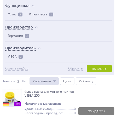
Функционал
Флюс
Флюс-паста
2
1
Производство
Германия
3
Производитель
VIEGA
3
Скрыть подбор
Сбросить
ПОКАЗАТЬ
3
Товаров:
По
:
Умолчанию
Цене
Рейтингу
Флюс-паста для мягкого припоя
VIEGA 250 г
Наличие в магазинах
-68%
Удаленный склад
0
ОЖИДАЕТСЯ
Электродный проезд, 6с1
0