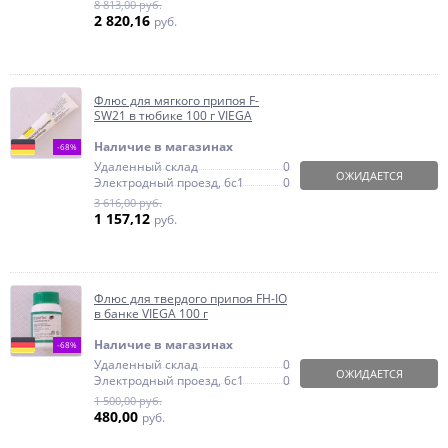
8 813,00 руб.
2 820,16
руб.
Флюс для мягкого припоя F-
SW21 в тюбике 100 г VIEGA
Наличие в магазинах
-68%
Удаленный склад
0
ОЖИДАЕТСЯ
Электродный проезд, 6с1
0
3 616,00 руб.
1 157,12
руб.
Флюс для твердого припоя FH-IO
в банке VIEGA 100 г
Наличие в магазинах
-68%
Удаленный склад
0
ОЖИДАЕТСЯ
Электродный проезд, 6с1
0
1 500,00 руб.
480,00
руб.