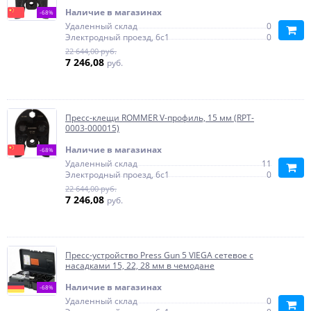
Наличие в магазинах
-68%
Удаленный склад
0
Электродный проезд, 6с1
0
22 644,00 руб.
7 246,08
руб.
Пресс-клещи ROMMER V-профиль, 15 мм (RPT-
0003-000015)
Наличие в магазинах
-68%
Удаленный склад
11
Электродный проезд, 6с1
0
22 644,00 руб.
7 246,08
руб.
Пресс-устройство Press Gun 5 VIEGA сетевое c
насадками 15, 22, 28 мм в чемодане
Наличие в магазинах
-68%
Удаленный склад
0