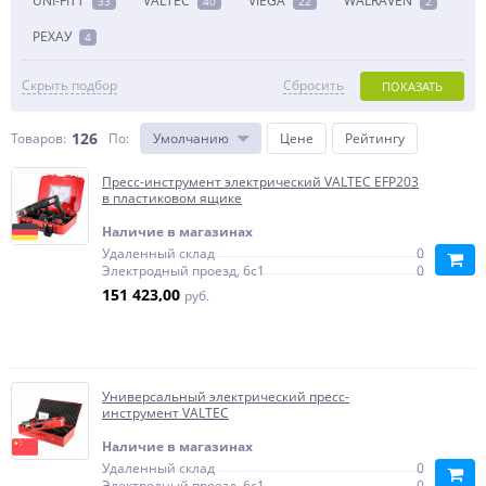
UNI-FITT
VALTEC
VIEGA
WALRAVEN
33
40
22
2
РЕХАУ
4
Скрыть подбор
Сбросить
ПОКАЗАТЬ
126
Товаров:
По
:
Умолчанию
Цене
Рейтингу
Пресс-инструмент электрический VALTEC EFP203
в пластиковом ящике
Наличие в магазинах
Удаленный склад
0
Электродный проезд, 6с1
0
151 423,00
руб.
Универсальный электрический пресс-
инструмент VALTEC
Наличие в магазинах
Удаленный склад
0
Электродный проезд, 6с1
0