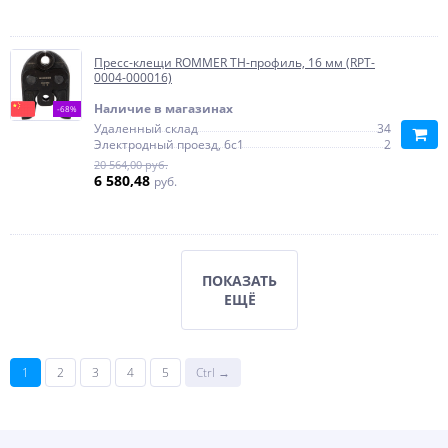
Пресс-клещи ROMMER TH-профиль, 16 мм (RPT-
0004-000016)
Наличие в магазинах
-68%
Удаленный склад
34
Электродный проезд, 6с1
2
20 564,00 руб.
6 580,48
руб.
ПОКАЗАТЬ
ЕЩЁ
1
2
3
4
5
Ctrl →