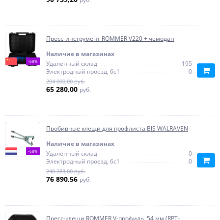
Пресс-инструмент ROMMER V220 + чемодан
Наличие в магазинах
-68%
Удаленный склад
195
Электродный проезд, 6с1
0
204 000,00 руб.
65 280,00
руб.
Пробивные клещи для профлиста BIS WALRAVEN
Наличие в магазинах
-68%
Удаленный склад
0
Электродный проезд, 6с1
0
240 283,00 руб.
76 890,56
руб.
Пресс-клещи ROMMER V-профиль, 54 мм (RPT-