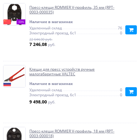
Пресс-клещи ROMMER V-профиль, 35 мм (RPT-
0003-000035)
Наличие в магазинах
-68%
Удаленный склад
76
Электродный проезд, 6с1
0
22 644,00 руб.
7 246,08
руб.
Клещи для пресс устройств ручные
малогабаритные VALTEC
Наличие в магазинах
Удаленный склад
0
Электродный проезд, 6с1
0
9 498,00
руб.
Пресс-клещи ROMMER V-профиль, 18 мм (RPT-
0003-000018)