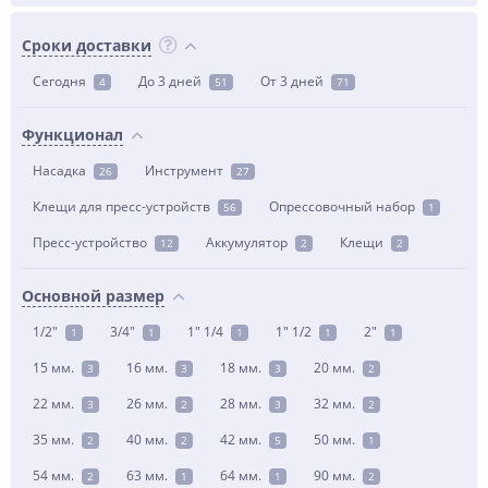
Сроки доставки
Сегодня
До 3 дней
От 3 дней
4
51
71
Функционал
Насадка
Инструмент
26
27
Клещи для пресс-устройств
Опрессовочный набор
56
1
Пресс-устройство
Аккумулятор
Клещи
12
2
2
Основной размер
1/2"
3/4"
1" 1/4
1" 1/2
2"
1
1
1
1
1
15 мм.
16 мм.
18 мм.
20 мм.
3
3
3
2
22 мм.
26 мм.
28 мм.
32 мм.
3
2
3
2
35 мм.
40 мм.
42 мм.
50 мм.
2
2
5
1
54 мм.
63 мм.
64 мм.
90 мм.
2
1
1
2