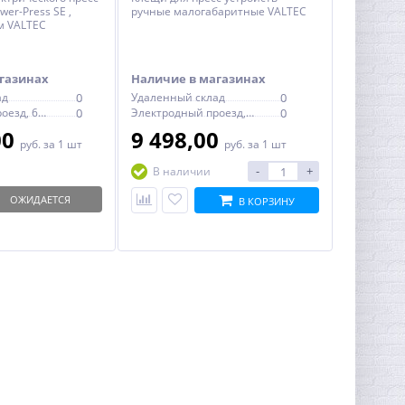
er-Press SЕ ,
ручные малогабаритные VALTEC
м VALTEC
газинах
Наличие в магазинах
ад
0
Удаленный склад
0
Электродный проезд, 6с1
0
Электродный проезд, 6с1
0
00
9 498,00
руб.
за 1 шт
руб.
за 1 шт
-
+
В наличии
ОЖИДАЕТСЯ
В КОРЗИНУ