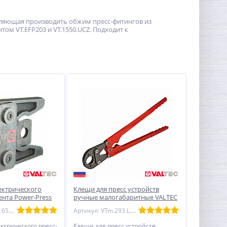
зволяющая производить обжим пресс-фитингов из
ом VT.EFP203 и VT.1550.UCZ. Подходит к
лектрического
Клещи для пресс устройств
ента Power-Press
ручные малогабаритные VALTEC
 42 мм VALTEC
Артикул: VT.570165.V.42
Артикул: VTm.293.L.1620
ктрического пресс-
Клещи для пресс устройств