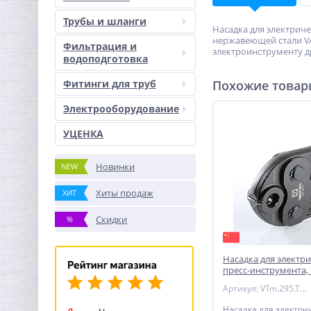
Трубы и шланги
Насадка для электриче
нержавеющей стали VAL
Фильтрация и
электроинструменту д
водоподготовка
Фитинги для труб
Похожие това
Электрооборудование
УЦЕНКА
Новинки
NEW
Хиты продаж
ХИТ
Скидки
%
Насадка для электр
пресс-инструмента,
32 мм VALTEC
Артикул: VTm.295.TH.32
Насадка для электрич