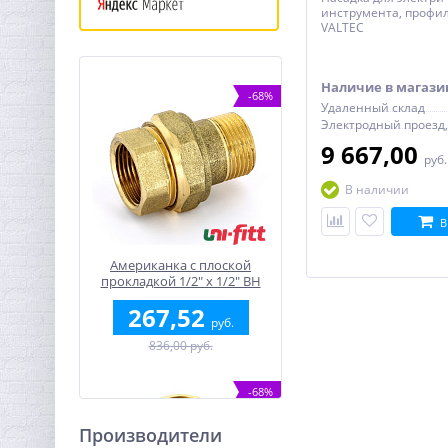
инструмента, профил
VALTEC
Наличие в магази
-68%
Удаленный склад
9 667,00
руб
В наличии
В
Американка с плоской
прокладкой 1/2" x 1/2" ВН
латунь UNI-FITT
267,52
руб.
836,00 руб.
-68%
Производители