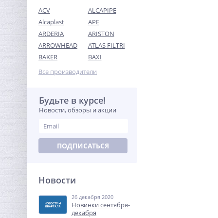
ACV
ALCAPIPE
Alcaplast
APE
ARDERIA
ARISTON
ARROWHEAD
ATLAS FILTRI
Тройник редукция (ВР) 1" x
BAKER
BAXI
3/4" x 1" латунь UNI-FITT
Все производители
600,00
руб.
1 875,00 руб.
Будьте в курсе!
Новости, обзоры и акции
-68%
ПОДПИСАТЬСЯ
Новости
26 декабря 2020
Сгон резьбовой (НР) 1" x
Новинки сентября-
150 мм UNI-FITT
декабря