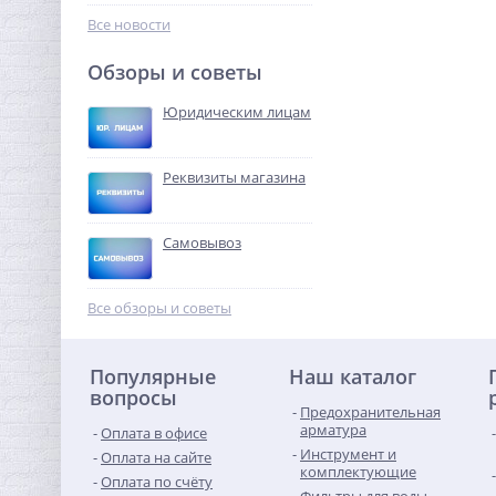
992,32
руб.
Все новости
3 101,00 руб.
Обзоры и советы
-68%
Юридическим лицам
Реквизиты магазина
Самовывоз
Бочонок резьбовой (НР)
1/2" x 80 мм UNI-FITT
Все обзоры и советы
293,44
руб.
Популярные
Наш каталог
917,00 руб.
вопросы
Предохранительная
-68%
арматура
Оплата в офисе
Инструмент и
Оплата на сайте
комплектующие
Оплата по счёту