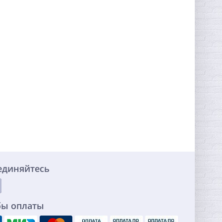
единяйтесь
бы оплаты