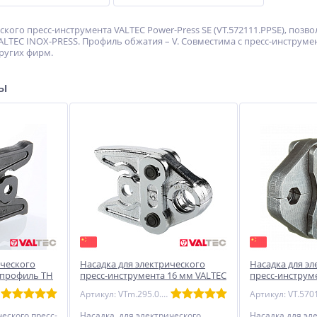
ского пресс-инструмента VALTEC Power-Press SЕ (VT.572111.PPSE), по
TEC INOX-PRESS. Профиль обжатия – V. Совместима с пресс-инструмент
ругих фирм.
ры
ического
Насадка для электрического
Насадка для э
 профиль TH
пресс-инструмента 16 мм VALTEC
пресс-инструм
SЕ , профиль V
Артикул: VTm.295.0.16
еского пресс-
Насадка для электрического
Насадка для эле