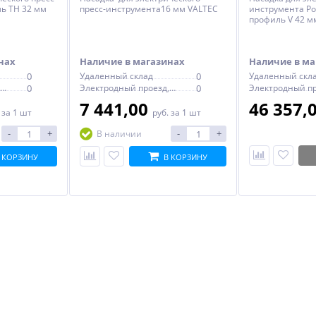
ь TH 32 мм
пресс-инструмента16 мм VALTEC
инструмента Pow
профиль V 42 м
нах
Наличие в магазинах
Наличие в ма
0
Удаленный склад
0
Удаленный скл
Электродный проезд, 6с1
0
Электродный проезд, 6с1
0
7 441,00
46 357,
.
за 1 шт
руб.
за 1 шт
-
+
-
+
В наличии
 КОРЗИНУ
В КОРЗИНУ