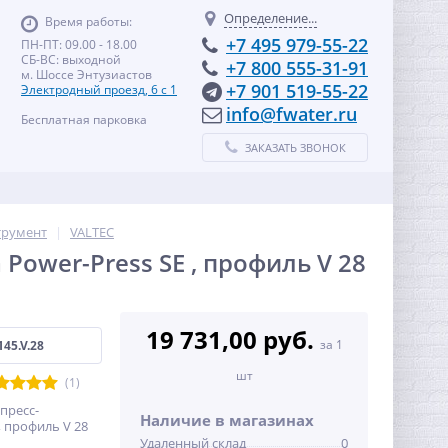
Определение...
Время работы:
+7 495 979-55-22
ПН-ПТ: 09.00 - 18.00
СБ-ВС: выходной
+7 800 555-31-91
м. Шоссе Энтузиастов
+7 901 519-55-22
Электродный проезд, 6 с 1
info@fwater.ru
Бесплатная парковка
ЗАКАЗАТЬ ЗВОНОК
трумент
VALTEC
Power-Press SЕ , профиль V 28
19 731,00 руб.
за 1
45.V.28
шт
(1)
пресс-
Наличие в магазинах
, профиль V 28
Удаленный склад
0