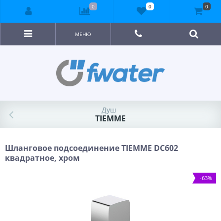
0
0
0
МЕНЮ
Душ
TIEMME
Шланговое подсоединение TIEMME DC602
квадратное, хром
-63%