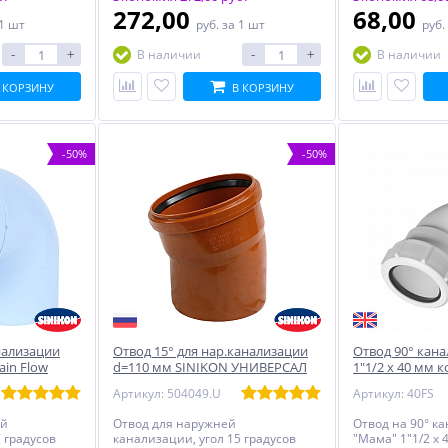
272,00
68,00
 1 шт
руб.
за 1 шт
руб.
-
+
-
+
В наличии
В наличии
 КОРЗИНУ
В КОРЗИНУ
-50%
-50%
нализации
Отвод 15° для нар.канализации
Отвод 90° кан
ain Flow
d=110 мм SINIKON УНИВЕРСАЛ
1"1/2 x 40 мм
McALPINE, бел
Артикул: 504049.U
Артикул: 40FS
ей
Отвод для наружней
Отвод на 90° 
 градусов
канализации, угол 15 градусов
"Мама" 1"1/2 x 