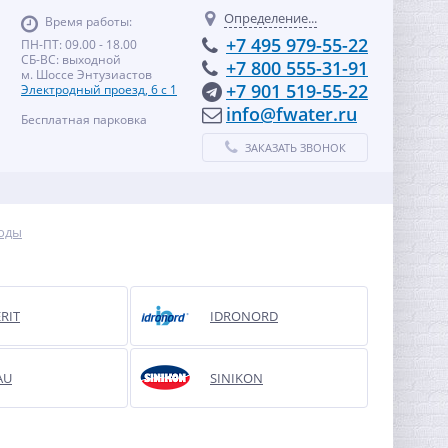
Определение...
Время работы:
+7 495 979-55-22
ПН-ПТ: 09.00 - 18.00
СБ-ВС: выходной
+7 800 555-31-91
м. Шоссе Энтузиастов
+7 901 519-55-22
Электродный проезд, 6 с 1
info@fwater.ru
Бесплатная парковка
ЗАКАЗАТЬ ЗВОНОК
оды
RIT
IDRONORD
AU
SINIKON