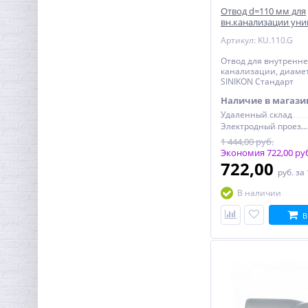
Отвод d=110 мм для
вн.канализации ун
SINIKON Стандарт
Артикул: KU.110.G
Отвод для внутренн
канализации, диаме
Колено резьбовое ВН 1/2"
SINIKON Стандарт
x 1/2" латунь UNI-FITT
Наличие в магази
193,60
руб.
Удаленный склад
Электродный проезд, 6с1
605,00 руб.
1 444,00 руб.
Экономия 722,00 ру
722,00
руб.
за
В наличии
В