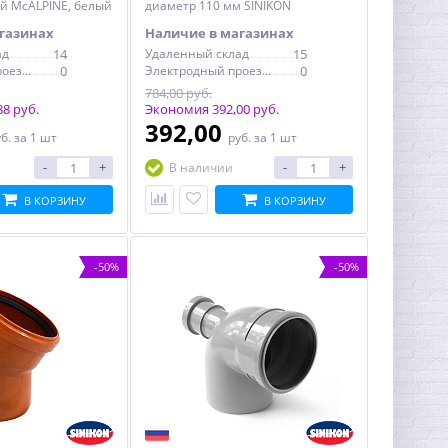
й McALPINE, белый
диаметр 110 мм SINIKON
газинах
Наличие в магазинах
ад
14
Удаленный склад
15
Электродный проезд, 6с1
0
Электродный проезд, 6с1
0
784,00 руб.
8 руб.
Экономия 392,00 руб.
392,00
уб.
за 1 шт
руб.
за 1 шт
-
+
-
+
В наличии
В КОРЗИНУ
В КОРЗИНУ
-50%
-50%