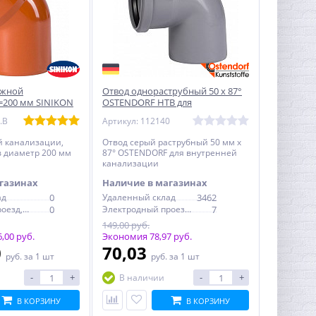
ужной
Отвод однораструбный 50 х 87°
=200 мм SINIKON
OSTENDORF HTB для
канализации
.B
Артикул: 112140
й канализации,
Отвод серый раструбный 50 мм х
в диаметр 200 мм
87° OSTENDORF для внутренней
канализации
газинах
Наличие в магазинах
ад
0
Удаленный склад
3462
Электродный проезд, 6с1
0
Электродный проезд, 6с1
7
149,00 руб.
,00 руб.
Экономия 78,97 руб.
0
70,03
руб.
за 1 шт
руб.
за 1 шт
-
+
-
+
В наличии
В КОРЗИНУ
В КОРЗИНУ