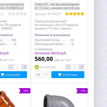
нар.канализации
Отвод 87° для вн.канализации
IKON УНИВЕРСАЛ
d=110 мм с задним патрубком
d=50 мм SINIKON Стандарт
1.U
Артикул: 551002.R
ужней
Отвод для внутренней
ол 30 градусов
канализации, угол 87 градусов
 SINIKON
диаметр 110 мм с задним
патрубком d=50 мм SINIKON
газинах
Наличие в магазинах
Стандарт
ад
165
Удаленный склад
10
Электродный проезд, 6с1
0
Электродный проезд, 6с1
0
1 120,00 руб.
0 руб.
Экономия 560,00 руб.
560,00
уб.
за 1 шт
руб.
за 1 шт
-
+
-
+
В наличии
В КОРЗИНУ
В КОРЗИНУ
-50%
-53%