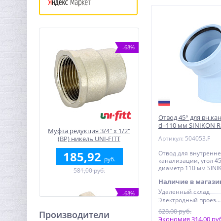
-68%
Отвод 45° для вн.ка
d=110 мм SINIKON R
Муфта редукция 3/4" x 1/2"
(ВР) никель UNI-FITT
Артикул: 504053.F
185,92
Отвод для внутренн
руб.
канализации, угол 45
диаметр 110 мм SINIK
581,00 руб.
Наличие в магази
Удаленный склад
-68%
Электродный проезд, 6с1
628,00 руб.
Производители
Экономия 314,00 ру