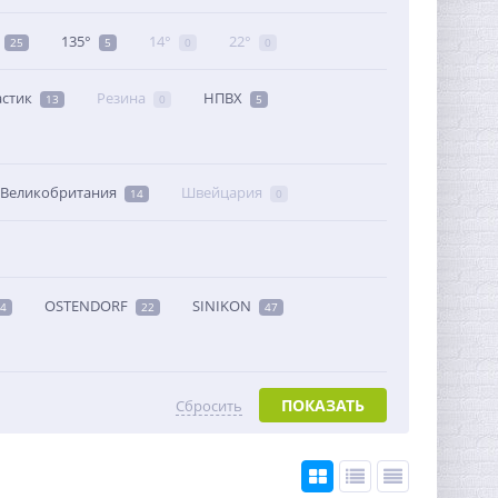
135°
14°
22°
25
5
0
0
астик
Резина
НПВХ
13
0
5
Великобритания
Швейцария
14
0
OSTENDORF
SINIKON
4
22
47
ПОКАЗАТЬ
Сбросить