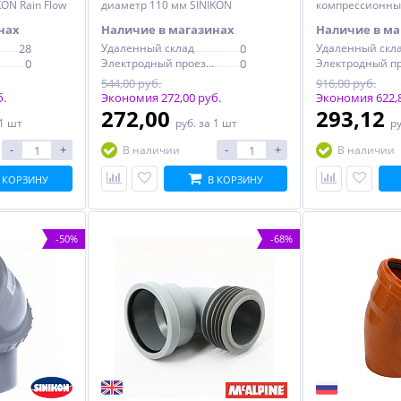
ON Rain Flow
диаметр 110 мм SINIKON
компрессионны
УНИВЕРСАЛ
пластик
нах
Наличие в магазинах
Наличие в ма
28
Удаленный склад
0
Удаленный скл
0
Электродный проезд, 6с1
0
544,00 руб.
916,00 руб.
б.
Экономия 272,00 руб.
Экономия 622,8
272,00
293,12
 1 шт
руб.
за 1 шт
р
-
+
-
+
В наличии
В наличии
 КОРЗИНУ
В КОРЗИНУ
-50%
-68%