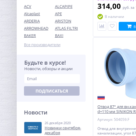
314,00
ACV
ALCAPIPE
руб.
за
Alcaplast
APE
В наличии
ARDERIA
ARISTON
В
ARROWHEAD
ATLAS FILTRI
Ниппель редукция 1" x 3/4"
BAKER
BAXI
(НР) никель UNI-FITT
Все производители
233,92
руб.
731,00 руб.
Будьте в курсе!
Новости, обзоры и акции
-68%
ПОДПИСАТЬСЯ
Отвод 87° для вн.ка
Новости
d=110 мм SINIKON R
Артикул: 504059.F
26 декабря 2020
Переходник резьбовой
Новинки сентября-
Отвод для внутренн
1/2" х 3/8" ВН никель UNI-
декабря
канализации, угол 87
FITT