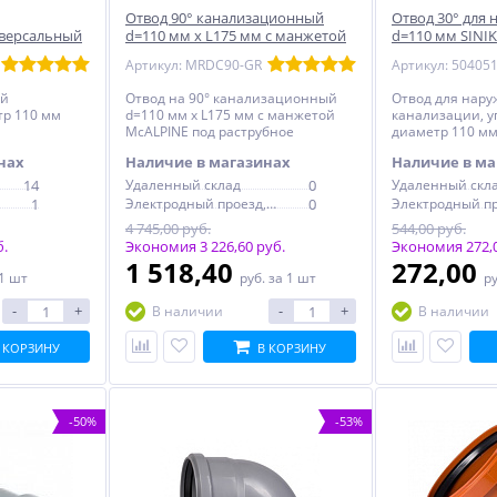
Отвод 90° канализационный
Отвод 30° для 
иверсальный
d=110 мм x L175 мм с манжетой
d=110 мм SIN
McALPINE под раструб.
Артикул: MRDC90-GR
Артикул: 50405
ей
Отвод на 90° канализационный
Отвод для нар
тр 110 мм
d=110 мм x L175 мм с манжетой
канализации, уг
McALPINE под раструбное
диаметр 110 мм
соединение
УНИВЕРСАЛ
нах
Наличие в магазинах
Наличие в ма
14
Удаленный склад
0
Удаленный скл
1
Электродный проезд, 6с1
0
4 745,00 руб.
544,00 руб.
б.
Экономия 3 226,60 руб.
Экономия 272,0
1 518,40
272,00
 1 шт
руб.
за 1 шт
р
-
+
-
+
В наличии
В наличии
 КОРЗИНУ
В КОРЗИНУ
-50%
-53%