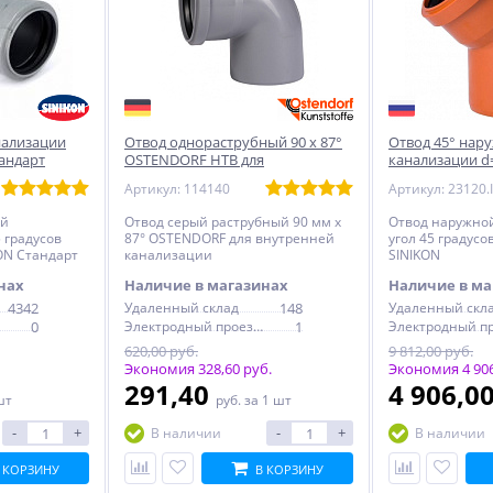
нализации
Отвод однораструбный 90 х 87°
Отвод 45° нар
андарт
OSTENDORF HTB для
канализации d
канализации
Артикул: 114140
Артикул: 23120.I
ей
Отвод серый раструбный 90 мм х
Отвод наружно
 градусов
87° OSTENDORF для внутренней
угол 45 градусо
ON Стандарт
канализации
SINIKON
нах
Наличие в магазинах
Наличие в ма
4342
Удаленный склад
148
Удаленный скл
0
Электродный проезд, 6с1
1
620,00 руб.
9 812,00 руб.
Экономия 328,60 руб.
Экономия 4 906
291,40
4 906,0
шт
руб.
за 1 шт
-
+
-
+
В наличии
В наличии
 КОРЗИНУ
В КОРЗИНУ