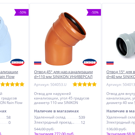
-50%
-50%
нализации
Отвод 45° для нар.канализации
Отвод 15° для 
ain Flow
d=110 мм SINIKON УНИВЕРСАЛ
d=40 мм SINIK
Артикул: 504053.U
Артикул: 504013
ей
Отвод для наружней
Отвод для внут
 градусов
канализации, угол 45 градусов
канализации, уг
ON Rain Flow
диаметр 110 мм SINIKON
диаметр 40 мм 
УНИВЕРСАЛ
нах
Наличие в магазинах
Наличие в ма
58
Удаленный склад
539
Удаленный скл
0
Электродный проезд, 6с1
12
544,00 руб.
136,00 руб.
б.
Экономия 272,00 руб.
Экономия 68,00