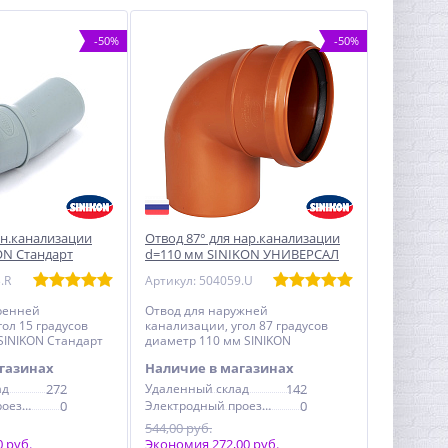
-50%
-50%
вн.канализации
Отвод 87° для нар.канализации
ON Стандарт
d=110 мм SINIKON УНИВЕРСАЛ
.R
Артикул: 504059.U
ренней
Отвод для наружней
ол 15 градусов
канализации, угол 87 градусов
SINIKON Стандарт
диаметр 110 мм SINIKON
УНИВЕРСАЛ
газинах
Наличие в магазинах
ад
272
Удаленный склад
142
Электродный проезд, 6с1
0
Электродный проезд, 6с1
0
544,00 руб.
 руб.
Экономия 272,00 руб.