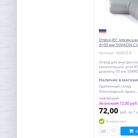
Отвод 45° для вн.ка
d=50 мм SINIKON Ст
Артикул: 504029.R
Отвод для внутренн
канализации, угол 45
диаметр 50 мм SINIK
Наличие в магази
Удаленный склад
Электродный проезд, 6с1
144,00 руб.
Экономия 72,00 руб.
72,00
руб.
за 1 
В наличии
В