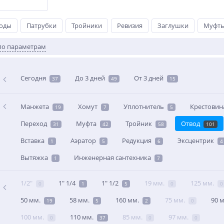
оды
Патрубки
Тройники
Ревизия
Заглушки
Муфт
по параметрам
Сегодня
До 3 дней
От 3 дней
37
49
15
Манжета
Хомут
Уплотнитель
Крестовин
19
7
5
Переход
Муфта
Тройник
Отвод
31
42
58
101
Вставка
Аэратор
Редукция
Эксцентрик
1
5
6
4
Вытяжка
Инженерная сантехника
1
7
1/2"
1" 1/4
1" 1/2
19 мм.
125 мм.
0
1
5
0
0
50 мм.
58 мм.
160 мм.
75 мм.
90 
19
5
2
0
100 мм.
110 мм.
85 мм.
97 мм.
0
37
0
0