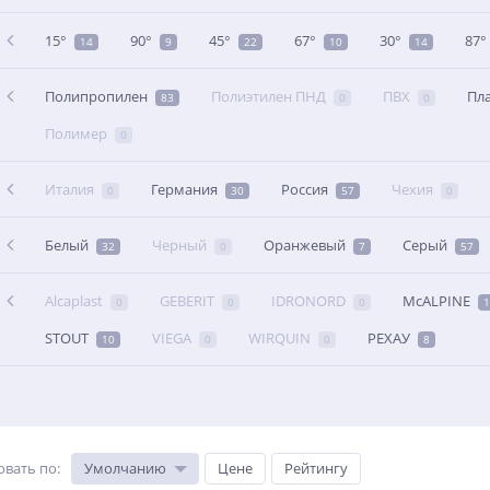
15°
90°
45°
67°
30°
87°
14
9
22
10
14
Полипропилен
Полиэтилен ПНД
ПВХ
Пл
83
0
0
Полимер
0
Италия
Германия
Россия
Чехия
0
30
57
0
Белый
Черный
Оранжевый
Серый
32
0
7
57
Alcaplast
GEBERIT
IDRONORD
McALPINE
0
0
0
1
STOUT
VIEGA
WIRQUIN
РЕХАУ
10
0
0
8
овать по
:
Умолчанию
Цене
Рейтингу