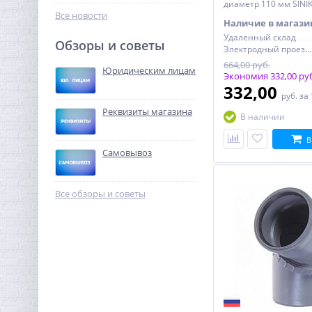
138,56
диаметр 110 мм SINIK
руб.
Все новости
Наличие в магази
433,00 руб.
Удаленный склад
Обзоры и советы
Электродный проезд, 6с1
-68%
664,00 руб.
Юридическим лицам
Экономия 332,00 ру
332,00
руб.
за
Реквизиты магазина
В наличии
В
Самовывоз
Сгон резьбовой (НР) 1" x
150 мм UNI-FITT
Все обзоры и советы
992,32
руб.
3 101,00 руб.
-68%