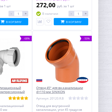
272,00
за 1 шт
руб.
за 1 шт
-
+
-
+
В наличии
В КОРЗИНУ
В КОРЗИНУ
-68%
-50%
ализационный
Отвод 45° для вн.канализации
 компрессионный
d=110 мм SINIKON
ый
Артикул: 20120.R.B
канализационный
Отвод для внутренней
40 мм
канализации, угол 45 градусов