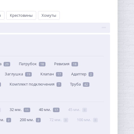
ы
Крестовины
Хомуты
а
Патрубок
Ревизия
29
18
18
Заглушка
Клапан
Адаптер
19
17
2
Комплект подключения
Труба
7
42
32 мм.
40 мм.
45 мм.
11
17
0
мм.
200 мм.
72 мм.
100 мм.
2
2
0
0