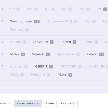
15°
90°
45°
67°
30°
87°
0
0
0
0
0
1
Полипропилен
Полиэтилен ПНД
ПВХ
Пл
18
0
0
Полимер
0
Италия
Германия
Россия
Чехия
В
0
9
8
0
Белый
Черный
Оранжевый
Серый
4
1
0
13
Alcaplast
GEBERIT
IDRONORD
McALPINE
0
1
0
0
VIEGA
WIRQUIN
РЕХАУ
0
0
1
вать по
:
Умолчанию
Цене
Рейтингу