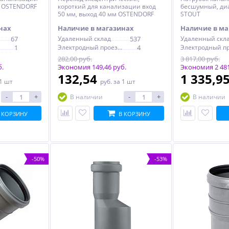
, OSTENDORF
короткий для канализации вход
бесшумный, ди
50 мм, выход 40 мм OSTENDORF
STOUT
компенсационный
нах
Наличие в магазинах
Наличие в ма
67
Удаленный склад
537
Удаленный скл
1
Электродный проезд, 6с1
4
282,00 руб.
3 817,00 руб.
б.
Экономия 149,46 руб.
Экономия 2 481
132,54
1 335,9
 1 шт
руб.
за 1 шт
-
+
-
+
В наличии
В наличии
 КОРЗИНУ
В КОРЗИНУ
-50%
-53%