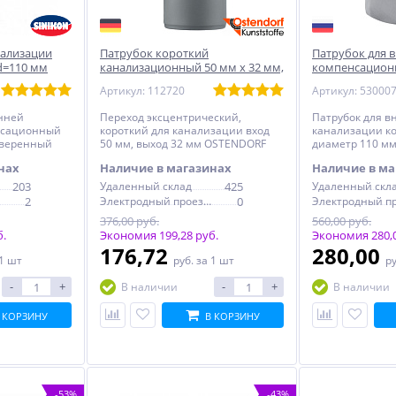
нализации
Патрубок короткий
Патрубок для 
d=110 мм
канализационный 50 мм х 32 мм,
компенсацион
KON Стандарт
OSTENDORF компенсационный
удвоенный SIN
Артикул: 112720
Артикул: 530007
енней
Переход эксцентрический,
Патрубок для в
нсационный
короткий для канализации вход
канализации к
тверенный
50 мм, выход 32 мм OSTENDORF
диаметр 110 м
компенсационный
SINIKON Станда
нах
Наличие в магазинах
Наличие в ма
203
Удаленный склад
425
Удаленный скл
2
Электродный проезд, 6с1
0
376,00 руб.
560,00 руб.
б.
Экономия 199,28 руб.
Экономия 280,0
176,72
280,00
 1 шт
руб.
за 1 шт
р
-
+
-
+
В наличии
В наличии
 КОРЗИНУ
В КОРЗИНУ
-53%
-43%