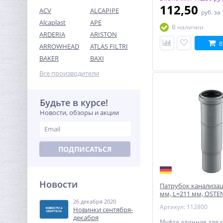
112,50
ACV
ALCAPIPE
руб.
за
Alcaplast
APE
В наличии
ARDERIA
ARISTON
В
ARROWHEAD
ATLAS FILTRI
Ниппель редукция 2" x
BAKER
BAXI
1"1/4 (НР) латунь UNI-FITT
Все производители
1 383,68
руб.
4 324,00 руб.
Будьте в курсе!
Новости, обзоры и акции
-68%
ПОДПИСАТЬСЯ
Новости
Патрубок канализа
мм, L=211 мм, OST
компенсационный
26 декабря 2020
Футорка редукционная
Артикул: 112800
Новинки сентября-
1"1/4 x 1" НВ латунь UNI-
декабря
FITT
Муфта длинная для 