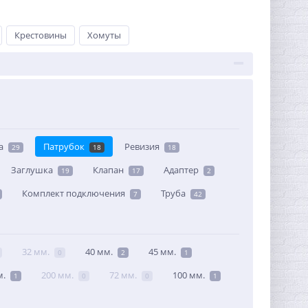
Крестовины
Хомуты
а
Патрубок
Ревизия
29
18
18
Заглушка
Клапан
Адаптер
19
17
2
Комплект подключения
Труба
7
42
32 мм.
40 мм.
45 мм.
0
2
1
м.
200 мм.
72 мм.
100 мм.
1
0
0
1