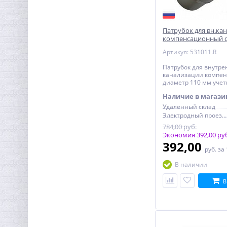
Патрубок для вн.ка
компенсационный 
учетверенный SINI
Артикул: 531011.R
Комплект термостойких
наклеек (374 шт) для
Патрубок для внутр
сантехники, труб
канализации компе
739,00
водоснабжения и
руб.
диаметр 110 мм уче
отопления, А5,
SINIKON Стандарт
VDOMEVODA
1 500,00 руб.
Наличие в магази
Удаленный склад
Электродный проезд, 6с1
784,00 руб.
Экономия 392,00 ру
392,00
руб.
за
В наличии
В