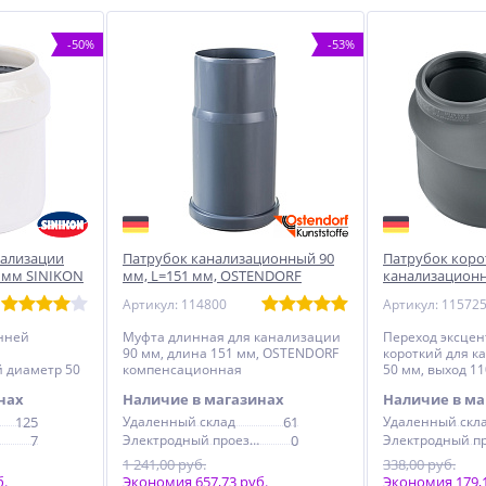
-50%
-53%
нализации
Патрубок канализационный 90
Патрубок коро
 мм SINIKON
мм, L=151 мм, OSTENDORF
канализационн
компенсационный
мм, OSTENDOR
Артикул: 114800
Артикул: 11572
компенсацио
енней
Муфта длинная для канализации
Переход эксцен
90 мм, длина 151 мм, OSTENDORF
короткий для к
 диаметр 50
компенсационная
50 мм, выход 1
ндарт
компенсацион
нах
Наличие в магазинах
Наличие в ма
125
Удаленный склад
61
Удаленный скл
7
Электродный проезд, 6с1
0
1 241,00 руб.
338,00 руб.
б.
Экономия 657,73 руб.
Экономия 179,1