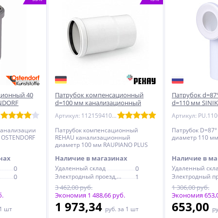
ционный 40
Патрубок компенсационный
Патрубок d=87°
ENDORF
d=100 мм канализационный
d=110 мм SINI
RAUPIANO PLUS
Артикул: 11215941001
канализации
Патрубок компенсационный
Патрубок D=87°
, OSTENDORF
REHAU канализационный
диаметр 110 мм
диаметр 100 мм RAUPIANO PLUS
нах
Наличие в магазинах
Наличие в ма
0
Удаленный склад
0
Удаленный скл
0
Электродный проезд, 6с1
1
3 462,00 руб.
1 306,00 руб.
б.
Экономия 1 488,66 руб.
Экономия 653,0
1 973,34
653,00
 1 шт
руб.
за 1 шт
р