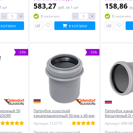
583,27
158,86
 1 шт
руб.
за 1 шт
р
-
+
-
+
В наличии
В наличии
 КОРЗИНУ
В КОРЗИНУ
-53%
-53%
ционный 50
Патрубок короткий
Патрубок кан
ENDORF
канализационный 50 мм х 40 мм,
бесшумный D =
OSTENDORF компенсационный
Артикул: 112715
канализации
Переход эксцентрический,
Патрубок кана