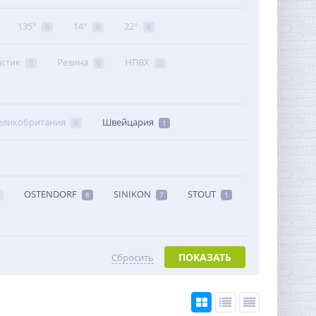
135°
14°
22°
0
0
0
астик
Резина
НПВХ
0
0
0
еликобритания
Швейцария
0
1
OSTENDORF
SINIKON
STOUT
8
7
1
ПОКАЗАТЬ
Сбросить