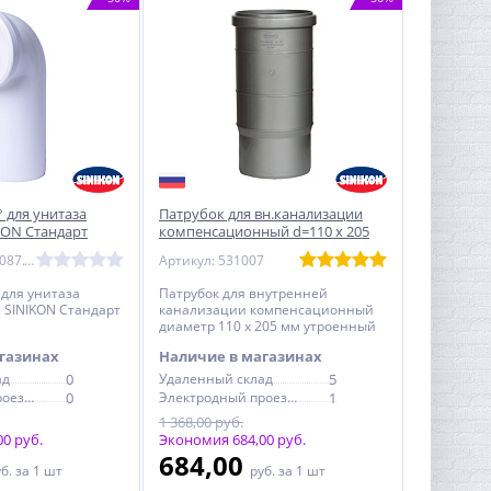
 для унитаза
Патрубок для вн.канализации
KON Стандарт
компенсационный d=110 х 205
мм утроенный SINIKON
Артикул: PU.110087.W.R
Артикул: 531007
Стандарт
 для унитаза
Патрубок для внутренней
 SINIKON Стандарт
канализации компенсационный
диаметр 110 х 205 мм утроенный
SINIKON Стандарт
газинах
Наличие в магазинах
ад
0
Удаленный склад
5
Электродный проезд, 6с1
0
Электродный проезд, 6с1
1
1 368,00 руб.
0 руб.
Экономия 684,00 руб.
684,00
уб.
за 1 шт
руб.
за 1 шт