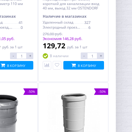
аметр 110 мм
короткий для канализации вход
40 мм, выход 32 мм OSTENDORF
компенсационный
газинах
Наличие в магазинах
ад
41
Удаленный склад
327
Электродный проезд, 6с1
0
Электродный проезд, 6с1
6
276,00 руб.
,05 руб.
Экономия 146,28 руб.
5
129,72
руб.
за 1 шт
руб.
за 1 шт
-
+
-
+
В наличии
В КОРЗИНУ
В КОРЗИНУ
-50%
-50%