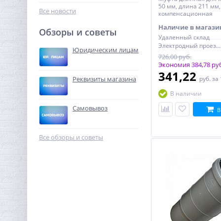
276,80
50 мм, длина 211 мм
руб.
Все новости
компенсационная
865,00 руб.
Наличие в магази
Обзоры и советы
Удаленный склад
-68%
Электродный проезд, 6с1
Юридическим лицам
726,00 руб.
Экономия 384,78 ру
341,22
Реквизиты магазина
руб.
за
В наличии
Самовывоз
В
Муфта резьбовая 3/4" x
3/4" (ВР) никель UNI-FITT
Все обзоры и советы
202,88
руб.
634,00 руб.
ХИТ
-51%