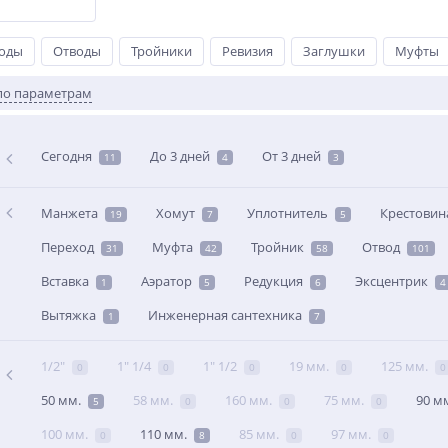
оды
Отводы
Тройники
Ревизия
Заглушки
Муфты
по параметрам
Сегодня
До 3 дней
От 3 дней
11
4
3
Манжета
Хомут
Уплотнитель
Крестовин
19
7
5
Переход
Муфта
Тройник
Отвод
31
42
58
101
Вставка
Аэратор
Редукция
Эксцентрик
1
5
6
4
Вытяжка
Инженерная сантехника
1
7
1/2"
1" 1/4
1" 1/2
19 мм.
125 мм.
0
0
0
0
0
50 мм.
58 мм.
160 мм.
75 мм.
90 м
5
0
0
0
100 мм.
110 мм.
85 мм.
97 мм.
0
8
0
0