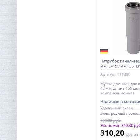
Патрубок канализа
мм, L=155 мм, OST
компенсационный
Артикул: 111800
Муфта длинная для 
40 мм, длина 155 мм
компенсационная
Наличие в магази
Удаленный склад
Электродный проезд, 6с1
660,00 руб.
Экономия 349,80 ру
310,20
руб.
за