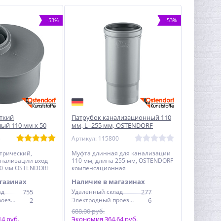
-53%
-53%
ткий
Патрубок канализационный 110
ый 110 мм х 50
мм, L=255 мм, OSTENDORF
F
компенсационный
5
Артикул: 115800
нный
трический,
Муфта длинная для канализации
анализации вход
110 мм, длина 255 мм, OSTENDORF
10 мм OSTENDORF
компенсационная
ный
газинах
Наличие в магазинах
ад
755
Удаленный склад
277
Электродный проезд, 6с1
2
Электродный проезд, 6с1
6
688,00 руб.
4 руб.
Экономия 364,64 руб.