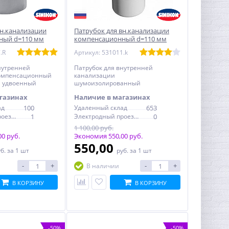
вн.канализации
Патрубок для вн.канализации
ный d=110 мм
компенсационный d=110 мм
IKON Стандарт
шумоизол. SINIKON Стандарт
.R
Артикул: 531011.k
нутренней
Патрубок для внутренней
омпенсационный
канализации
м удвоенный
шумоизолированный
рт
компенсационный D=110 мм
газинах
Наличие в магазинах
SINIKON Стандарт
ад
100
Удаленный склад
653
Электродный проезд, 6с1
1
Электродный проезд, 6с1
0
1 100,00 руб.
0 руб.
Экономия 550,00 руб.
550,00
уб.
за 1 шт
руб.
за 1 шт
-
+
-
+
В наличии
В КОРЗИНУ
В КОРЗИНУ
-50%
-50%