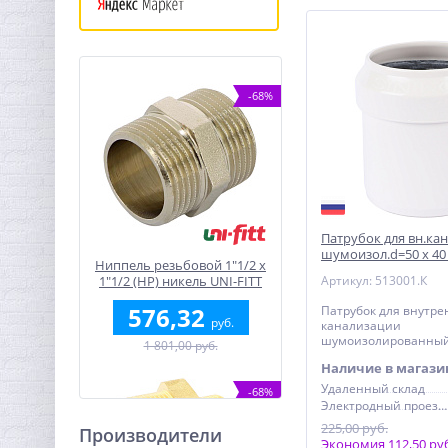
-68%
Патрубок для вн.ка
шумоизол.d=50 х 40
Ниппель резьбовой 1"1/2 x
Стандарт
1"1/2 (НР) никель UNI-FITT
Артикул: 513001.К
576,32
Патрубок для внутр
руб.
канализации
шумоизолированный
1 801,00 руб.
х 40 мм SINIKON Ста
Наличие в магази
Удаленный склад
-68%
Электродный проезд, 6с1
225,00 руб.
Производители
Экономия 112,50 ру