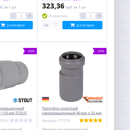
323,36
уб.
за 1 шт
руб.
за 1 шт
-
+
-
+
В наличии
В КОРЗИНУ
В КОРЗИНУ
-65%
-53%
ализационный
Патрубок короткий
 110 мм STOUT
канализационный 40 мм х 32 мм,
OSTENDORF компенсационный
Артикул: SKB-0019-000110
Артикул: 111710
лизационный
Переход эксцентрический,