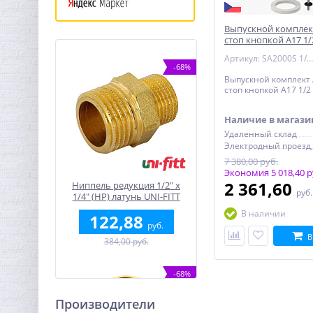
Выпускной комплект 
стоп кнопкой А17 1
Артикул: SA2000S 1/2" CHROM
-68%
Выпускной комплект A
стоп кнопкой А17 1/2
Наличие в магази
Удаленный склад
7 380,00 руб.
Экономия 5 018,40 р
2 361,60
Ниппель редукция 1/2" x
руб
1/4" (НР) латунь UNI-FITT
В наличии
122,88
руб.
В
384,00 руб.
-68%
Производители