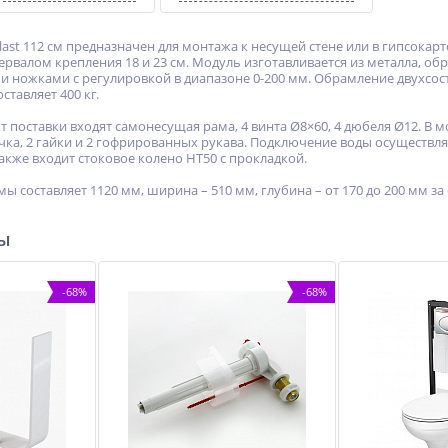
last 112 см предназначен для монтажа к несущей стене или в гипсока
тервалом крепления 18 и 23 см. Модуль изготавливается из металла, о
ножками с регулировкой в диапазоне 0-200 мм. Обрамление двухсос
ставляет 400 кг.
 поставки входят самонесущая рама, 4 винта Ø8×60, 4 дюбеля Ø12. В 
чка, 2 гайки и 2 гофрированных рукава. Подключение воды осуществля
акже входит стоковое колено НТ50 с прокладкой.
 составляет 1120 мм, ширина – 510 мм, глубина – от 170 до 200 мм за
ры
-68%
-68%