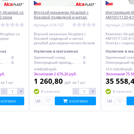
Alcaplast со
Впуской механизм Alcaplast с
Инсталляция Alc
/2 хром
боковой подводкой и метал.
AM101/1120-4:
резьбой для керамических
Унитаз с сиден
Артикул: A16-1/2"
Артикул: 21099
бачков 1/2
M1310002U
lcaplast со
Впуской механизм Alcaplast с
Комплект Alcapla
 хром
боковой подводкой и метал.
AM101/1120-4:1
резьбой для керамических бачков
Унитаз с сидень
1/2Впуской механизм Alcaplast с
M1310002U
нах
Наличие в магазинах
Наличие в ма
боковой подводкой и метал.
резьбой для керамических бачков
0
Удаленный склад
0
Удаленный скл
1/2
Электродный проезд, 6с1
0
Электродный проезд, 6с1
0
3 940,00 руб.
111 120,00 руб.
уб.
Экономия 2 679,20 руб.
Экономия 75 56
1 260,80
35 558,
.
за 1 шт
руб.
за 1 шт
-
+
-
+
В наличии
В наличии
 КОРЗИНУ
В КОРЗИНУ