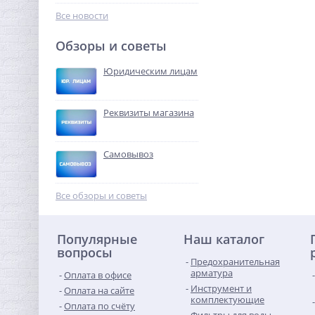
739,00
водоснабжения и
руб.
Все новости
отопления, А5,
VDOMEVODA
1 500,00 руб.
Обзоры и советы
-68%
Юридическим лицам
Реквизиты магазина
Самовывоз
Колено резьбовое ВН 1" x
1" латунь UNI-FITT
Все обзоры и советы
479,68
руб.
Популярные
Наш каталог
1 499,00 руб.
вопросы
Предохранительная
-68%
арматура
Оплата в офисе
Инструмент и
Оплата на сайте
комплектующие
Оплата по счёту