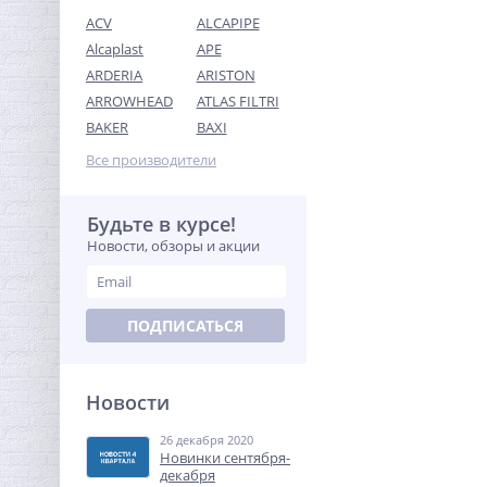
ACV
ALCAPIPE
Alcaplast
APE
ARDERIA
ARISTON
ARROWHEAD
ATLAS FILTRI
Тройник редукция (ВР) 3/4"
BAKER
BAXI
x 1/2" x 3/4" латунь UNI-
FITT
Все производители
328,32
руб.
1 026,00 руб.
Будьте в курсе!
Новости, обзоры и акции
ХИТ
-51%
ПОДПИСАТЬСЯ
Новости
26 декабря 2020
Комплект термостойких
Новинки сентября-
наклеек (374 шт) для
декабря
сантехники, труб