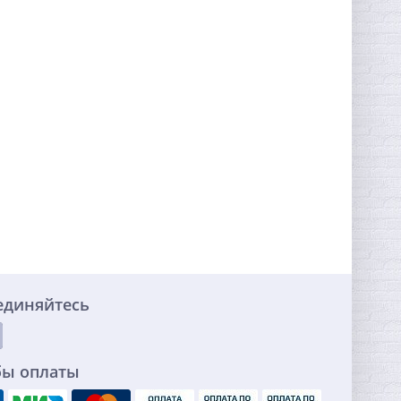
единяйтесь
бы оплаты