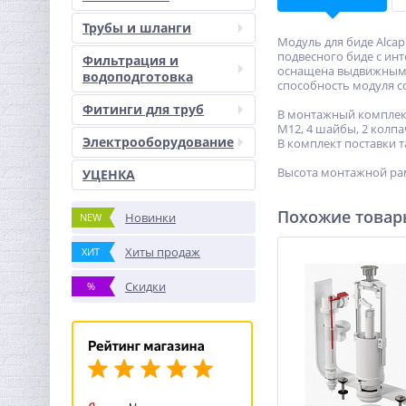
Трубы и шланги
Модуль для биде Alcap
подвесного биде с ин
Фильтрация и
оснащена выдвижными 
водоподготовка
способность модуля со
Фитинги для труб
В монтажный комплект
М12, 4 шайбы, 2 колпа
Электрооборудование
В комплект поставки т
Высота монтажной рамы
УЦЕНКА
Похожие това
Новинки
NEW
Хиты продаж
ХИТ
Скидки
%