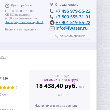
Определение...
Время работы:
+7 495 979-55-22
ПН-ПТ: 09.00 - 18.00
СБ-ВС: выходной
+7 800 555-31-91
м. Шоссе Энтузиастов
+7 901 519-55-22
Электродный проезд, 6 с 1
info@fwater.ru
Бесплатная парковка
ЗАКАЗАТЬ ЗВОНОК
LAST
57 620,00 руб.
/1120
Экономия 39 181,60 руб.
18 438,40 руб.
за 1
(1)
2 см
шт
Наличие в магазинах
тавка по