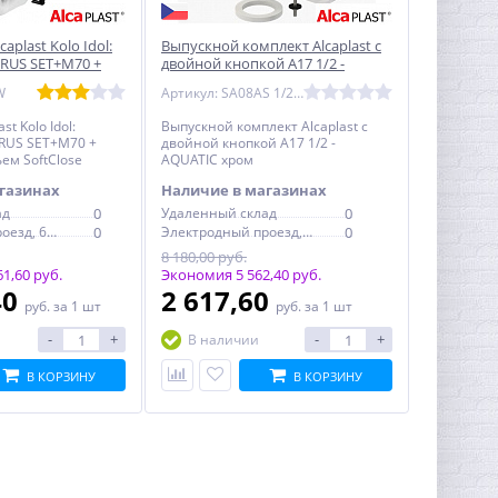
aplast Kolo Idol:
Выпускной комплект Alcaplast с
1RUS SET+M70 +
двойной кнопкой А17 1/2 -
ьем SoftClose
AQUATIC хром
W
Артикул: SA08AS 1/2" CHROM
st Kolo Idol:
Выпускной комплект Alcaplast с
RUS SET+M70 +
двойной кнопкой А17 1/2 -
ем SoftClose
AQUATIC хром
газинах
Наличие в магазинах
ад
0
Удаленный склад
0
Электродный проезд, 6с1
0
Электродный проезд, 6с1
0
8 180,00 руб.
1,60 руб.
Экономия 5 562,40 руб.
40
2 617,60
руб.
за 1 шт
руб.
за 1 шт
-
+
-
+
В наличии
В КОРЗИНУ
В КОРЗИНУ