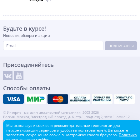
Будьте в курсе!
Новости, обзоры и акции
ПОДПИСАТЬСЯ
Присоединяйтесь
Способы оплаты
© Интернет-магазин инженерной сантехники, 2003-2026
Россия, Москва, Электродный проезд, д. 6, стр.1, подъезд 2, этаж 1, офис 12
Информация на сайте не является публичной офертой.
Мы используем cookies и рекомендательные технологии для
ИНН: 7720553918 КПП: 772001001
персонализации сервисов и удобства пользователей. Вы можете
Контакты
Карта сайта
запретить сохранение cookie в настройках своего браузера.
Политика
использования cookies.