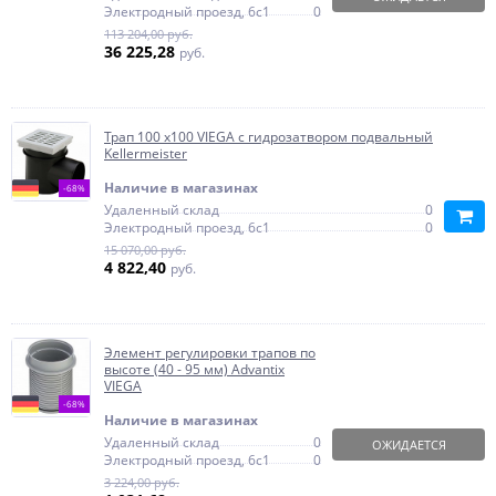
Электродный проезд, 6с1
0
113 204,00 руб.
36 225,28
руб.
Трап 100 х100 VIEGA с гидрозатвором подвальный
Kellermeister
Наличие в магазинах
-68%
Удаленный склад
0
Электродный проезд, 6с1
0
15 070,00 руб.
4 822,40
руб.
Элемент регулировки трапов по
высоте (40 - 95 мм) Advantix
VIEGA
-68%
Наличие в магазинах
Удаленный склад
0
ОЖИДАЕТСЯ
Электродный проезд, 6с1
0
3 224,00 руб.