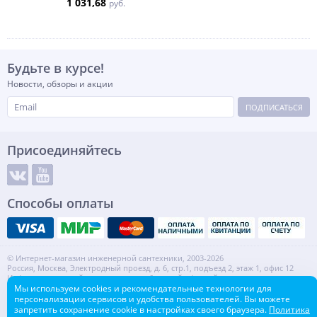
1 031,68
руб.
Будьте в курсе!
Новости, обзоры и акции
ПОДПИСАТЬСЯ
Присоединяйтесь
Способы оплаты
© Интернет-магазин инженерной сантехники, 2003-2026
Россия, Москва, Электродный проезд, д. 6, стр.1, подъезд 2, этаж 1, офис 12
Информация на сайте не является публичной офертой.
ИНН: 7720553918 КПП: 772001001
Мы используем cookies и рекомендательные технологии для
персонализации сервисов и удобства пользователей. Вы можете
Контакты
Карта сайта
запретить сохранение cookie в настройках своего браузера.
Политика