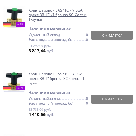
Кран шаровой EASYTOP VIEGA
пресс ВВ 1"1/4 бронза SC-Contur,
Т-ручка
-68%
Наличие в магазинах
Удаленный склад
0
ОЖИДАЕТСЯ
Электродный проезд, 6с1
0
21 292,00 руб.
6 813,44
руб.
Кран шаровой EASYTOP VIEGA
пресс ВВ 1" бронза SC-Contur, Т-
ручка
-68%
Наличие в магазинах
Удаленный склад
0
ОЖИДАЕТСЯ
Электродный проезд, 6с1
0
13 783,00 руб.
4 410,56
руб.