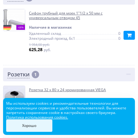
Сифон трубный для моек 1"1/2 х 50 мм с
универсальным отводом 45
Наличие в магазинах
-68%
Удаленный склад
0
Электродный проезд, 6с1
0
1 954,00 руб.
625,28
руб.
Розетки
1
Розетка 32 х 80 х 24 хромированная VIEGA
Наличие в магазинах
Мы используем cookies и рекомендательные технологии для
-68%
Удаленный склад
0
персонализации сервисов и удобства пользователей. Вы можете
Электродный проезд, 6с1
0
запретить сохранение cookie в настройках своего браузера.
1 083,00 руб.
Политика использования cookies.
346,56
руб.
Хорошо