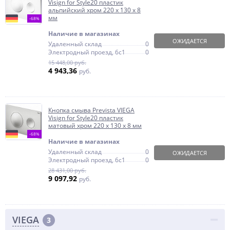
Visign for Style20 пластик
альпийский хром 220 х 130 х 8
мм
-68%
Наличие в магазинах
ОЖИДАЕТСЯ
Удаленный склад
0
Электродный проезд, 6с1
0
15 448,00 руб.
4 943,36
руб.
Кнопка смыва Prevista VIEGA
Visign for Style20 пластик
матовый хром 220 х 130 х 8 мм
-68%
Наличие в магазинах
Удаленный склад
0
ОЖИДАЕТСЯ
Электродный проезд, 6с1
0
28 431,00 руб.
9 097,92
руб.
VIEGA
3