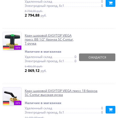
Удаленный склад
0
Электродный проезд, 6с1
0
8 734,00 руб.
2 794,88
руб.
Кран шаровой EASYTOP VIEGA
пресс ВВ 1/2" бронза SC-Contur,
Т-ручка
-68%
Наличие в магазинах
Удаленный склад
0
ОЖИДАЕТСЯ
Электродный проезд, 6с1
0
6 466,00 руб.
2 069,12
руб.
Кран шаровой EASYTOP VIEGA пресс 18 бронза
SC-Contur высокая ручка
Наличие в магазинах
-68%
Удаленный склад
0
Электродный проезд, 6с1
0
11 191,00 руб.