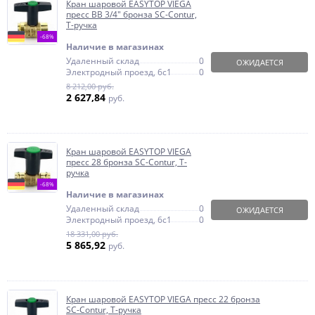
Кран шаровой EASYTOP VIEGA
пресс ВВ 3/4" бронза SC-Contur,
Т-ручка
-68%
Наличие в магазинах
Удаленный склад
0
ОЖИДАЕТСЯ
Электродный проезд, 6с1
0
8 212,00 руб.
2 627,84
руб.
Кран шаровой EASYTOP VIEGA
пресс 28 бронза SC-Contur, Т-
ручка
-68%
Наличие в магазинах
Удаленный склад
0
ОЖИДАЕТСЯ
Электродный проезд, 6с1
0
18 331,00 руб.
5 865,92
руб.
Кран шаровой EASYTOP VIEGA пресс 22 бронза
SC-Contur, Т-ручка