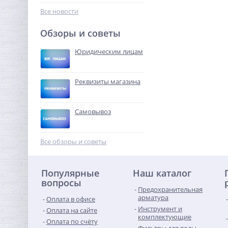
526,40
руб.
Все новости
1 645,00 руб.
Обзоры и советы
-68%
Юридическим лицам
Реквизиты магазина
Самовывоз
Тройник резьбовой (ВР) 2"
латунь UNI-FITT
Все обзоры и советы
2 167,04
руб.
Популярные
Наш каталог
6 772,00 руб.
вопросы
Предохранительная
-68%
арматура
Оплата в офисе
Инструмент и
Оплата на сайте
комплектующие
Оплата по счёту