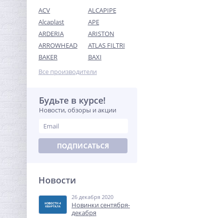
ACV
ALCAPIPE
Alcaplast
APE
ARDERIA
ARISTON
ARROWHEAD
ATLAS FILTRI
Муфта резьбовая 1/2" x
BAKER
BAXI
1/2" (ВР) латунь UNI-FITT
Все производители
131,20
руб.
410,00 руб.
Будьте в курсе!
Новости, обзоры и акции
-68%
ПОДПИСАТЬСЯ
Новости
26 декабря 2020
Переходник резьбовой
Новинки сентября-
1"1/2 x 1" ВН латунь UNI-
декабря
FITT