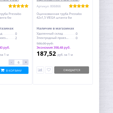
штанга
9
Артикул: 806866
руба Prestabo
Оцинкованная труба Prestabo
танга 6м
42х1,5 VIEGA штанга 6м
газинах
Наличие в магазинах
ад
0
Удаленный склад
0
Электродный проезд, 6с1
2
Электродный проезд, 6с1
0
586,00 руб.
0 руб.
Экономия 398,48 руб.
187,52
за 1 м
руб.
за 1 м
-
+
ОЖИДАЕТСЯ
В КОРЗИНУ