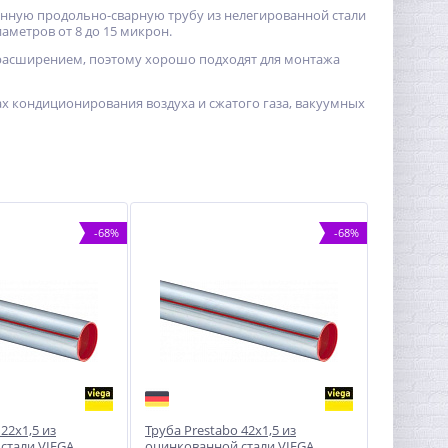
тенную продольно-сварную трубу из нелегированной стали
аметров от 8 до 15 микрон.
расширением, поэтому хорошо подходят для монтажа
ах кондиционирования воздуха и сжатого газа, вакуумных
-68%
-68%
22х1,5 из
Труба Prestabo 42х1,5 из
стали VIEGA
оцинкованной стали VIEGA