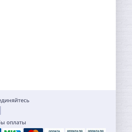
единяйтесь
бы оплаты