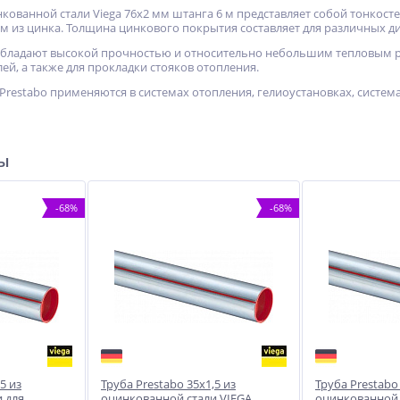
инкованной стали Viega 76х2 мм штанга 6 м представляет собой тонкос
 из цинка. Толщина цинкового покрытия составляет для различных ди
 обладают высокой прочностью и относительно небольшим тепловым 
й, а также для прокладки стояков отопления.
restabo применяются в системах отопления, гелиоустановках, систем
ры
-68%
-68%
5 из
Труба Prestabo 35х1,5 из
Труба Prestabo 
 для
оцинкованной стали VIEGA
оцинкованной 