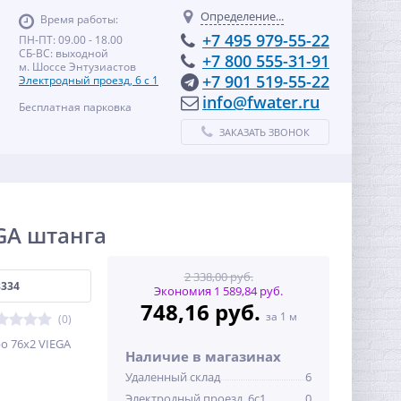
Определение...
Время работы:
+7 495 979-55-22
ПН-ПТ: 09.00 - 18.00
СБ-ВС: выходной
+7 800 555-31-91
м. Шоссе Энтузиастов
+7 901 519-55-22
Электродный проезд, 6 с 1
info@fwater.ru
Бесплатная парковка
ЗАКАЗАТЬ ЗВОНОК
EGA штанга
2 338,00 руб.
8334
Экономия 1 589,84 руб.
748,16 руб.
за 1 м
(0)
o 76х2 VIEGA
Наличие в магазинах
Удаленный склад
6
Электродный проезд, 6с1
0