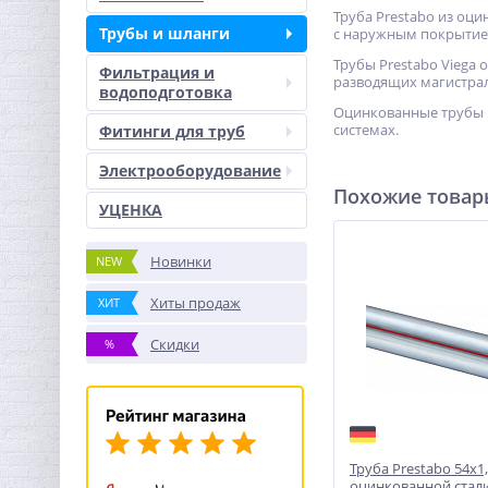
Труба Prestabo из оц
Трубы и шланги
с наружным покрытием
Трубы Prestabo Viega
Фильтрация и
разводящих магистрале
водоподготовка
Оцинкованные трубы P
системах.
Фитинги для труб
Электрооборудование
Похожие това
УЦЕНКА
Новинки
NEW
Хиты продаж
ХИТ
Скидки
%
Труба Prestabo 54х1,
оцинкованной стали