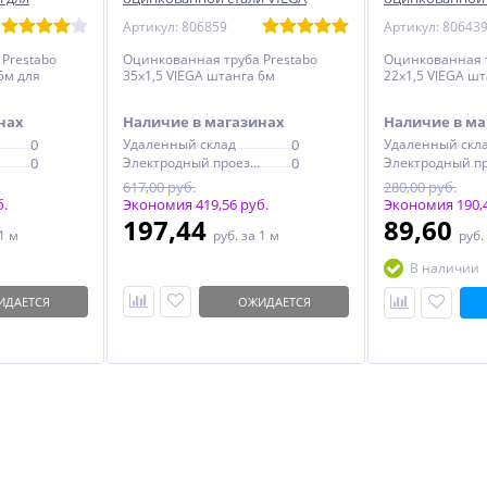
EGA штанга
штанга
штанга
Артикул: 806859
Артикул: 80643
Prestabo
Оцинкованная труба Prestabo
Оцинкованная т
6м для
35х1,5 VIEGA штанга 6м
22х1,5 VIEGA ш
нах
Наличие в магазинах
Наличие в ма
0
Удаленный склад
0
Удаленный скл
0
Электродный проезд, 6с1
0
617,00 руб.
280,00 руб.
б.
Экономия 419,56 руб.
Экономия 190,4
197,44
89,60
1 м
руб.
за 1 м
руб.
В наличии
ИДАЕТСЯ
ОЖИДАЕТСЯ