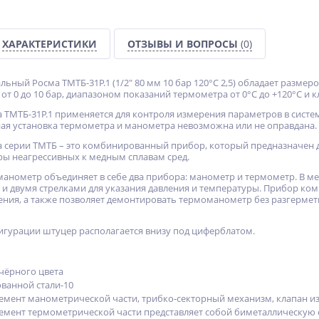
ХАРАКТЕРИСТИКИ
ОТЗЫВЫ И ВОПРОСЫ
(0)
ный Росма ТМТБ-31P.1 (1/2" 80 мм 10 бар 120°С 2,5) обладает размер
т 0 до 10 бар, диапазоном показаний термометра от 0°С до +120°С и кл
ТМТБ-31P.1 применяется для контроля измерения параметров в система
ьная установка термометра и манометра невозможна или не оправдана.
 серии ТМТБ – это комбинированный прибор, который предназначен 
ры неагрессивных к медным сплавам сред.
анометр объединяет в себе два прибора: манометр и термометр. В м
 и двумя стрелками для указания давления и температуры. Прибор ко
ения, а также позволяет демонтировать термоманометр без разгермети
гурации штуцер располагается внизу под циферблатом.
 чёрного цвета
ванной стали-10
емент манометрической части, трибко-секторный механизм, клапан из
емент термометрической части представляет собой биметаллическую