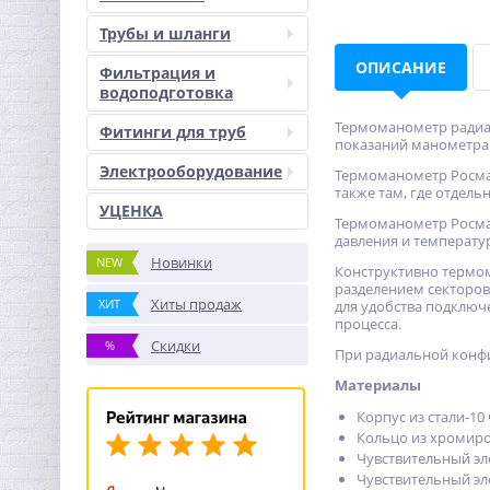
Трубы и шланги
ОПИСАНИЕ
Фильтрация и
водоподготовка
Термоманометр радиаль
Фитинги для труб
показаний манометра о
Электрооборудование
Термоманометр Росма 
также там, где отдел
УЦЕНКА
Термоманометр Росма
давления и температу
Новинки
NEW
Конструктивно термом
разделением секторов
Хиты продаж
ХИТ
для удобства подключ
процесса.
Скидки
%
При радиальной конфи
Материалы
Корпус из стали-10
Кольцо из хромиро
Чувствительный эл
Чувствительный эл