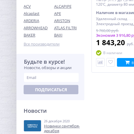
120'С, диаметр 80 мм
ACV
ALCAPIPE
Наличие в магази
Alcaplast
APE
Удаленный склад
ARDERIA
ARISTON
ARROWHEAD
ATLAS FILTRI
5 760,00 руб.
Переходник резьбовой
BAKER
BAXI
Экономия 3 916,80 р
1/2" х 3/8" ВН никель UNI-
1 843,20
FITT
Все производители
руб
138,56
руб.
В наличии
433,00 руб.
Будьте в курсе!
В
Новости, обзоры и акции
-68%
ПОДПИСАТЬСЯ
Новости
26 декабря 2020
Тройник резьбовой (ВР)
Новинки сентября-
1/2" латунь UNI-FITT
декабря