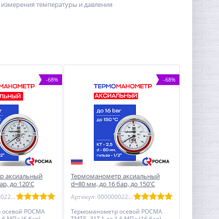
в измерения температуры и давления
-68%
-68%
р аксиальный
Термоманометр аксиальный
ар, до 120'С
d=80 мм, до 16 бар, до 150'С
1Т.1
РОСМА ТМТБ- 31Т.1
Артикул: 00000002290
Артикул: 00000002296
 осевой РОСМА
Термоманометр осевой РОСМА
,6 МПа (6 бар),
ТМТБ- 31Т.1 до 1,6 МПа (16 бар),