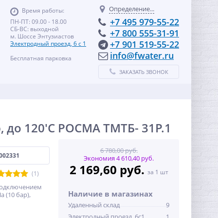
Определение...
Время работы:
+7 495 979-55-22
ПН-ПТ: 09.00 - 18.00
СБ-ВС: выходной
+7 800 555-31-91
м. Шоссе Энтузиастов
+7 901 519-55-22
Электродный проезд, 6 с 1
info@fwater.ru
Бесплатная парковка
ЗАКАЗАТЬ ЗВОНОК
 до 120'С РОСМА ТМТБ- 31P.1
6 780,00 руб.
002331
Экономия 4 610,40 руб.
2 169,60 руб.
за 1 шт
(1)
подключением
Наличие в магазинах
 (10 бар),
Удаленный склад
9
Электродный проезд, 6с1
1