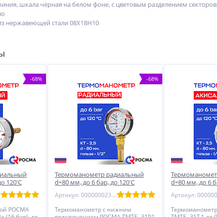
иния, шкала чёрная на белом фоне, с цветовым разделением секторо
ло
из нержавеющей стали 08Х18Н10
ры
-68%
-68%
сиальный
Термоманометр радиальный
Термоманомет
до 120'С
d=80 мм, до 6 бар, до 120'С
d=80 мм, до 6 б
РОСМА ТМТБ- 31P.1
РОСМА ТМТБ- 3
Артикул: 00000002329
вой РОСМА
Термоманометр с нижним
Термоманометр
а (16 бар), до
подключением РОСМА ТМТБ- 31P.1
ТМТБ- 31Т.1 до 0