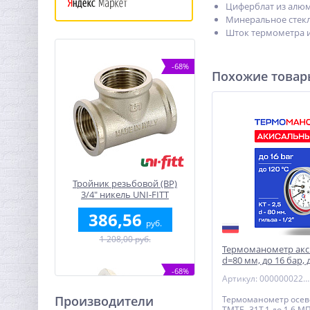
Циферблат из алюм
Минеральное стек
Шток термометра 
-68%
Похожие това
Тройник резьбовой (ВР)
3/4" никель UNI-FITT
386,56
руб.
1 208,00 руб.
Термоманометр ак
d=80 мм, до 16 бар, 
РОСМА ТМТБ- 31Т.1
-68%
Артикул: 00000002291
Производители
Термоманометр осе
ТМТБ- 31Т.1 до 1,6 МП