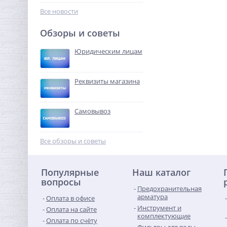
209,60
руб.
Все новости
655,00 руб.
Обзоры и советы
-68%
Юридическим лицам
Реквизиты магазина
Самовывоз
Переходник резьбовой
1"1/2 x 1" ВН латунь UNI-
Все обзоры и советы
FITT
526,40
руб.
Популярные
Наш каталог
1 645,00 руб.
вопросы
Предохранительная
-68%
арматура
Оплата в офисе
Инструмент и
Оплата на сайте
комплектующие
Оплата по счёту