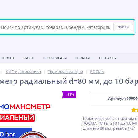
ОПЛАТА
ЧАВО
СЕРТИФИКАТЫ
ОТЗЫВЫ
КОНТАКТЫ
КИП и автоматика
Термоманометры
POCMA
етр радиальный d=80 мм, до 10 бар,
-68%
Артикул: 00000
Термоманометр с нижним 
РОСМА ТМТБ- 31P.1 до 1,0 МПа
диаметр 80 мм, резьба 1/2"