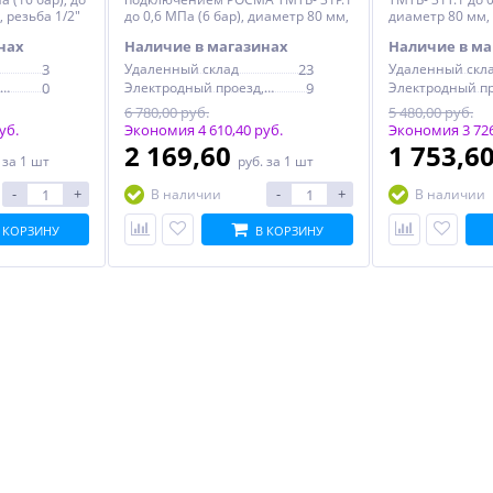
, резьба 1/2"
до 0,6 МПа (6 бар), диаметр 80 мм,
диаметр 80 мм, 
резьба 1/2"
нах
Наличие в магазинах
Наличие в ма
3
Удаленный склад
23
Удаленный скл
Электродный проезд, 6с1
0
Электродный проезд, 6с1
9
6 780,00 руб.
5 480,00 руб.
уб.
Экономия 4 610,40 руб.
Экономия 3 726
2 169,60
1 753,6
.
за 1 шт
руб.
за 1 шт
-
+
-
+
В наличии
В наличии
 КОРЗИНУ
В КОРЗИНУ