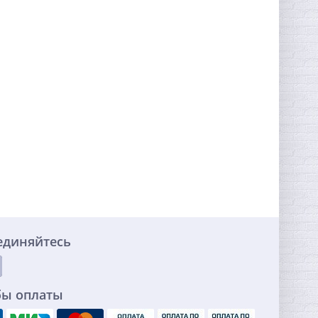
единяйтесь
бы оплаты