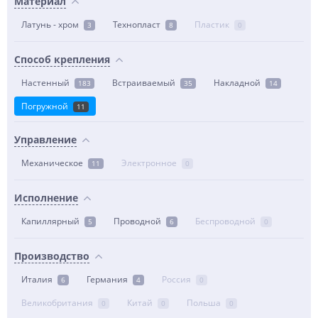
Материал
Латунь - хром
Технопласт
Пластик
3
8
0
Способ крепления
Настенный
Встраиваемый
Накладной
183
35
14
Погружной
11
Управление
Механическое
Электронное
11
0
Исполнение
Капиллярный
Проводной
Беспроводной
5
6
0
Производство
Италия
Германия
Россия
6
4
0
Великобритания
Китай
Польша
0
0
0