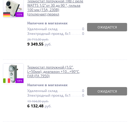
Термостат погружной TRB с реле
WATTS 1/2"от 30 до 90 °, гильза
100 мм (15А, 230В)
(отключает,перекл
-65%
Наличие в магазинах
ОЖИДАЕТСЯ
Удаленный склад
0
Электродный проезд, 6с1
0
26 713,00 руб.
9 349,55
руб.
Термостат погружной (1/2",
L=50мм), диапазон +10…+90°С,
FAR (FA 7950)
-68%
Наличие в магазинах
Удаленный склад
0
ОЖИДАЕТСЯ
Электродный проезд, 6с1
0
19 164,00 руб.
6 132,48
руб.