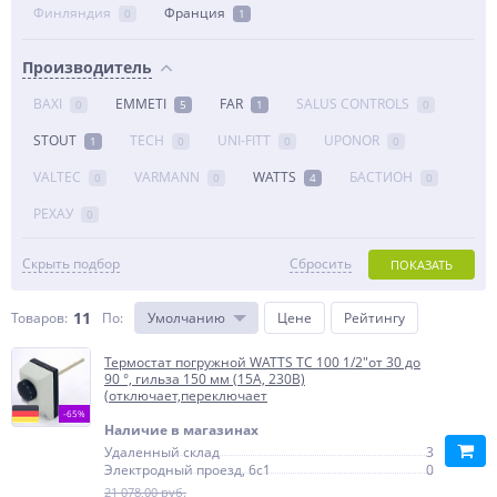
Финляндия
Франция
0
1
Производитель
BAXI
EMMETI
FAR
SALUS CONTROLS
0
5
1
0
STOUT
TECH
UNI-FITT
UPONOR
1
0
0
0
VALTEC
VARMANN
WATTS
БАСТИОН
0
0
4
0
РЕХАУ
0
Скрыть подбор
Сбросить
ПОКАЗАТЬ
11
Товаров:
По
:
Умолчанию
Цене
Рейтингу
Термостат погружной WATTS TC 100 1/2"от 30 до
90 °, гильза 150 мм (15А, 230В)
(отключает,переключает
-65%
Наличие в магазинах
Удаленный склад
3
Электродный проезд, 6с1
0
21 078,00 руб.