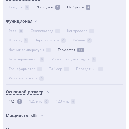
Сегодня
До 3 дней
От 3 дней
0
3
8
Функционал
Реле
Сервопривод
Контроллер
0
0
0
Привод
Термоголовка
Кабель
0
0
0
Датчик температуры
Термостат
0
11
Блок управления
Управляющий модуль
0
0
Трансформатор
Таймер
Передатчик
0
0
0
Репитер сигнала
0
Основной размер
1/2"
125 мм.
120 мм.
1
0
0
Мощность, кВт