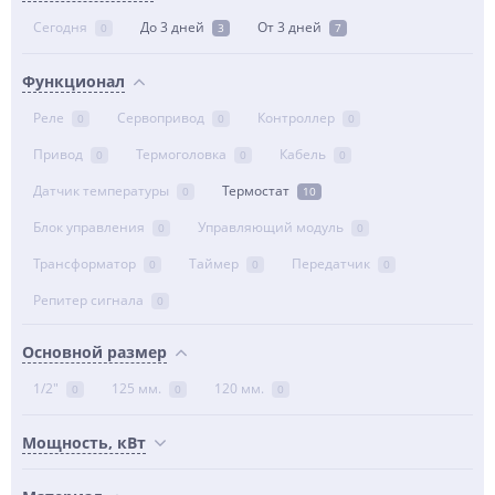
Сегодня
До 3 дней
От 3 дней
0
3
7
Функционал
Реле
Сервопривод
Контроллер
0
0
0
Привод
Термоголовка
Кабель
0
0
0
Датчик температуры
Термостат
0
10
Блок управления
Управляющий модуль
0
0
Трансформатор
Таймер
Передатчик
0
0
0
Репитер сигнала
0
Основной размер
1/2"
125 мм.
120 мм.
0
0
0
Мощность, кВт