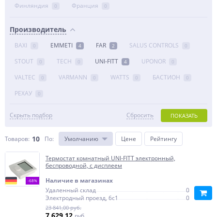
Финляндия
Франция
0
0
Производитель
BAXI
EMMETI
FAR
SALUS CONTROLS
0
4
2
0
STOUT
TECH
UNI-FITT
UPONOR
0
0
4
0
VALTEC
VARMANN
WATTS
БАСТИОН
0
0
0
0
РЕХАУ
0
Скрыть подбор
Сбросить
ПОКАЗАТЬ
10
Товаров:
По
:
Умолчанию
Цене
Рейтингу
Термостат комнатный UNI-FITT электронный,
беспроводной, с дисплеем
Наличие в магазинах
-68%
Удаленный склад
0
Электродный проезд, 6с1
0
23 841,00 руб.
7 629,12
руб.