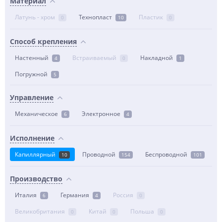
Материал
Латунь - хром
Технопласт
Пластик
0
10
0
Способ крепления
Настенный
Встраиваемый
Накладной
4
0
1
Погружной
5
Управление
Механическое
Электронное
6
4
Исполнение
Капиллярный
Проводной
Беспроводной
10
154
101
Производство
Италия
Германия
Россия
6
4
0
Великобритания
Китай
Польша
0
0
0