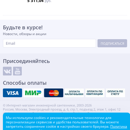
5 311,04
руб.
Будьте в курсе!
Новости, обзоры и акции
ПОДПИСАТЬСЯ
Присоединяйтесь
Способы оплаты
© Интернет-магазин инженерной сантехники, 2003-2026
Россия, Москва, Электродный проезд, д. 6, стр.1, подъезд 2, этаж 1, офис 12
Информация на сайте не является публичной офертой.
ИНН: 7720553918 КПП: 772001001
Мы используем cookies и рекомендательные технологии для
персонализации сервисов и удобства пользователей. Вы можете
Контакты
Карта сайта
запретить сохранение cookie в настройках своего браузера.
Политика