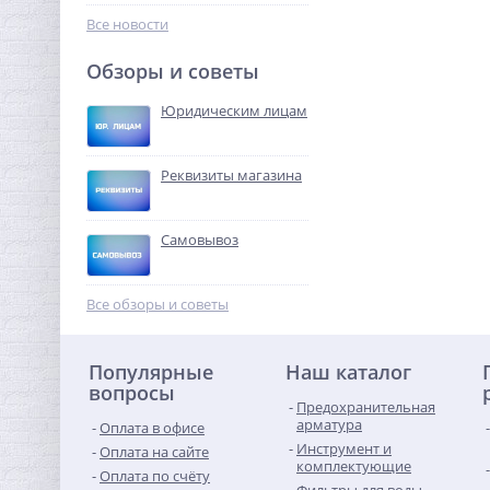
633,92
руб.
Все новости
1 981,00 руб.
Обзоры и советы
-68%
Юридическим лицам
Реквизиты магазина
Самовывоз
Предохранительный
клапан 3/4х1 ROMMER для
Все обзоры и советы
систем водоснабжения 10
451,84
бар
руб.
Популярные
Наш каталог
1 412,00 руб.
вопросы
Предохранительная
-68%
арматура
Оплата в офисе
Инструмент и
Оплата на сайте
комплектующие
Оплата по счёту