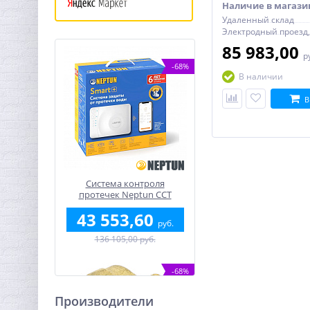
Наличие в магази
Удаленный склад
85 983,00
р
-68%
В наличии
В
Система контроля
протечек Neptun ССТ
Smart+Tuya 3/4"
43 553,60
руб.
136 105,00 руб.
-68%
Производители