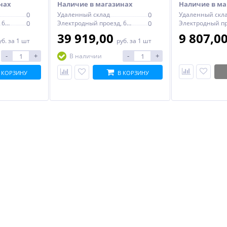
нах
Наличие в магазинах
Наличие в ма
0
Удаленный склад
0
Удаленный скл
Электродный проезд, 6с1
0
Электродный проезд, 6с1
0
39 919,00
9 807,0
уб.
за 1 шт
руб.
за 1 шт
-
+
-
+
В наличии
 КОРЗИНУ
В КОРЗИНУ