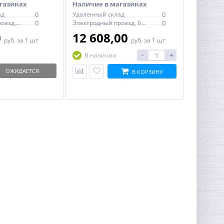
газинах
Наличие в магазинах
ад
0
Удаленный склад
0
Электродный проезд, 6с1
0
Электродный проезд, 6с1
0
0
12 608,00
руб.
за 1 шт
руб.
за 1 шт
-
+
В наличии
ОЖИДАЕТСЯ
В КОРЗИНУ