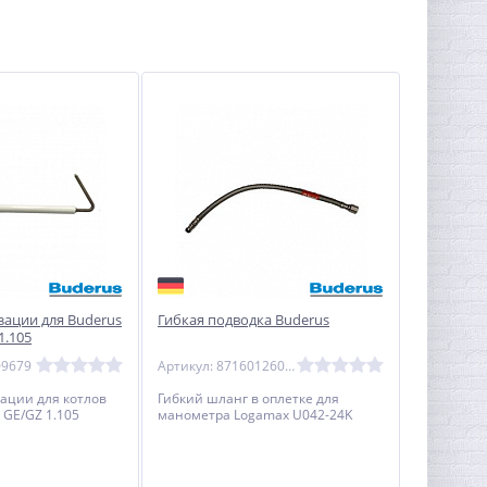
зации для Buderus
Гибкая подводка Buderus
1.105
09679
Артикул: 87160126080
ации для котлов
Гибкий шланг в оплетке для
 GE/GZ 1.105
манометра Logamax U042-24K