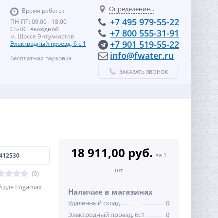
Определение...
Время работы:
+7 495 979-55-22
ПН-ПТ: 09.00 - 18.00
СБ-ВС: выходной
+7 800 555-31-91
м. Шоссе Энтузиастов
+7 901 519-55-22
Электродный проезд, 6 с 1
info@fwater.ru
Бесплатная парковка
ЗАКАЗАТЬ ЗВОНОК
18 911,00 руб.
за 1
412530
шт
(0)
й для Logamax
Наличие в магазинах
Удаленный склад
0
Электродный проезд, 6с1
0