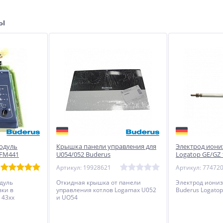
ры
одуль
Крышка панели управления для
Электрод иони
 FM441
U054/052 Buderus
Logatop GE/GZ 
Артикул: 19928621
Артикул: 77472
дуль
Откидная крышка от панели
Электрод иониз
вки в
управления котлов Logamax U052
Buderus Logatop
 43xx
и UO54