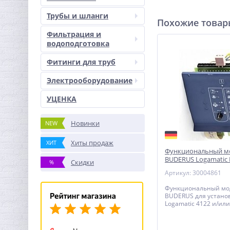
Трубы и шланги
Похожие това
Фильтрация и
водоподготовка
Фитинги для труб
Электрооборудование
УЦЕНКА
Новинки
NEW
Хиты продаж
ХИТ
Функциональный м
BUDERUS Logamatic
Скидки
%
(30004861)
Артикул: 30004861
Функциональный мо
BUDERUS для устано
Logamatic 4122 и/или