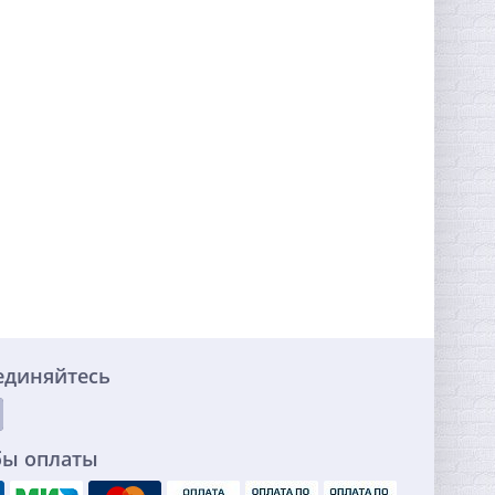
единяйтесь
бы оплаты