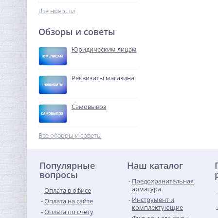
240,32
руб.
Все новости
751,00 руб.
Обзоры и советы
-68%
Юридическим лицам
Реквизиты магазина
Самовывоз
Колено резьбовое ВН 1" x
1" латунь UNI-FITT
Все обзоры и советы
479,68
руб.
Популярные
Наш каталог
1 499,00 руб.
вопросы
Предохранительная
-68%
арматура
Оплата в офисе
Инструмент и
Оплата на сайте
комплектующие
Оплата по счёту