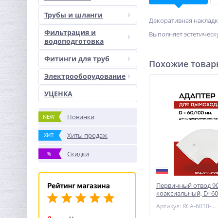
Трубы и шланги
Декоративная накладк
Фильтрация и
Выполняет эстетическ
водоподготовка
Фитинги для труб
Похожие това
Электрооборудование
УЦЕНКА
Новинки
NEW
Хиты продаж
ХИТ
Скидки
%
Первичный отвод 9
коаксиальный, D=60
универсальный, RO
Артикул: RCA-6010-250100
6010-250100)