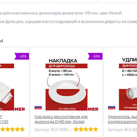
а для коаксиальных дымоходов диаметром 100 мм, цвет белый.
ую функцию, скрывая места соединений и возможные дефекты на пове
ры
-68%
-68%
0°
Накладка декоративная для
Удлинитель д
/100
дымохода D=80 мм, белая,
конденсационн
MMER (RCA-
ROMMER (RCA-0080-010002)
L=1000 мм коа
Артикул: RCA-0080-010002
ROMMER (RCA-8