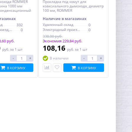
мохода ROMMER
Прокладка под хомут для
лина 1000 мм
коаксиального дымохода, диаметр
конденсационный
100 мм, ROMMER
газинах
Наличие в магазинах
ад
332
Удаленный склад
0
Электродный проезд, 6с1
0
Электродный проезд, 6с1
0
338,00 руб.
,60 руб.
Экономия 229,84 руб.
0
108,16
руб.
за 1 шт
руб.
за 1 шт
-
+
-
+
В наличии
В КОРЗИНУ
В КОРЗИНУ