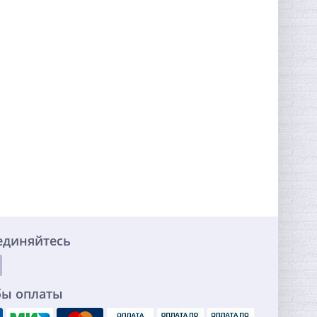
единяйтесь
бы оплаты