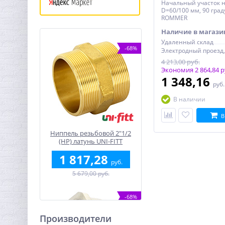
Начальный участок н
D=60/100 мм, 90 град
ROMMER
Наличие в магази
Удаленный склад
-68%
4 213,00 руб.
Экономия 2 864,84 р
1 348,16
руб
В наличии
В
Ниппель резьбовой 2"1/2
(НР) латунь UNI-FITT
1 817,28
руб.
5 679,00 руб.
-68%
Производители