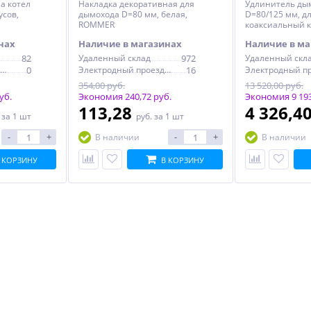
а котел
Накладка декоративная для
Удлинитель ды
усов,
дымохода D=80 мм, белая,
D=80/125 мм, д
ROMMER
коаксиальный 
(пластик, сталь)
нах
Наличие в магазинах
Наличие в ма
82
Удаленный склад
972
Удаленный скл
Электродный проезд, 6с1
0
Электродный проезд, 6с1
16
354,00 руб.
13 520,00 руб.
уб.
Экономия 240,72 руб.
Экономия 9 193
113,28
4 326,4
.
за 1 шт
руб.
за 1 шт
-
+
-
+
В наличии
В наличии
 КОРЗИНУ
В КОРЗИНУ