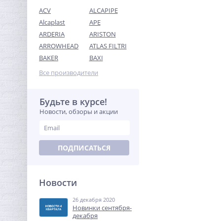
ACV
ALCAPIPE
Alcaplast
APE
ARDERIA
ARISTON
ARROWHEAD
ATLAS FILTRI
Переходник резьбовой 1"
BAKER
BAXI
х 3/4" ВН никель UNI-FITT
Все производители
239,36
руб.
748,00 руб.
Будьте в курсе!
Новости, обзоры и акции
-68%
ПОДПИСАТЬСЯ
Новости
26 декабря 2020
Ниппель редукция 1" x 1/2"
Новинки сентября-
(НР) латунь UNI-FITT
декабря