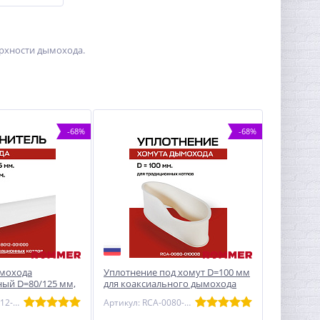
рхности дымохода.
-68%
-68%
ымохода
Уплотнение под хомут D=100 мм
ый D=80/125 мм,
для коаксиального дымохода
ксиальный,
ROMMER (RCA-0080-010008)
Артикул: RCA-8012-001000
Артикул: RCA-0080-010008
012-001000)