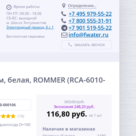
Определение...
Время работы:
+7 495 979-55-22
ПН-ПТ: 09.00 - 18.00
СБ-ВС: выходной
+7 800 555-31-91
м. Шоссе Энтузиастов
+7 901 519-55-22
Электродный проезд, 6 с 1
info@fwater.ru
Бесплатная парковка
ЗАКАЗАТЬ ЗВОНОК
, белая, ROMMER (RCA-6010-
365,00 руб.
0-000106
Экономия 248,20 руб.
116,80 руб.
за 1 шт
(18)
 дымохода D=100
Наличие в магазинах
Удаленный склад
1439