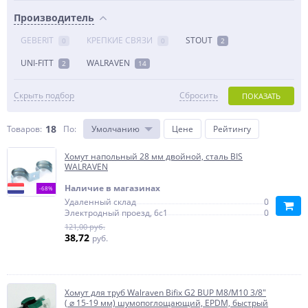
Производитель
GEBERIT
КРЕПКИЕ СВЯЗИ
STOUT
0
0
2
UNI-FITT
WALRAVEN
2
14
Скрыть подбор
Сбросить
ПОКАЗАТЬ
18
Товаров:
По
:
Умолчанию
Цене
Рейтингу
Хомут напольный 28 мм двойной, сталь BIS
WALRAVEN
Наличие в магазинах
-68%
Удаленный склад
0
Электродный проезд, 6с1
0
121,00 руб.
38,72
руб.
Хомут для труб Walraven Bifix G2 BUP М8/М10 3/8"
( ⌀ 15-19 мм) шумопоглощающий, EPDM, быстрый