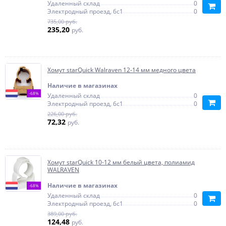
Удаленный склад
0
Электродный проезд, 6с1
0
735,00 руб.
235,20
руб.
Хомут starQuick Walraven 12-14 мм медного цвета
Наличие в магазинах
-68%
Удаленный склад
0
Электродный проезд, 6с1
0
226,00 руб.
72,32
руб.
Хомут starQuick 10-12 мм белый цвета, полиамид
WALRAVEN
Наличие в магазинах
-68%
Удаленный склад
0
Электродный проезд, 6с1
0
389,00 руб.
124,48
руб.