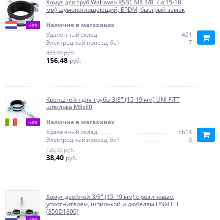
Хомут для труб Walraven KSB1 М8 3/8" ( ⌀ 15-18
мм) шумопоглощающий, EPDM, быстрый замок
Наличие в магазинах
-68%
Удаленный склад
401
Электродный проезд, 6с1
7
489,00 руб.
156,48
руб.
Кронштейн для трубы 3/8" (15-19 мм) UNI-FITT,
шпилька М8х80
Наличие в магазинах
-68%
Удаленный склад
5614
Электродный проезд, 6с1
3
120,00 руб.
38,40
руб.
Хомут двойной 3/8" (15-19 мм) с резиновым
уплотнителем, шпилькой и дюбелем UNI-FITT
(850D1800)
-68%