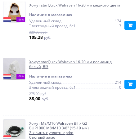
Хомут starQuick Walraven 16-20 мм медного цвета
Наличие в магазинах
-68%
Удаленный склад
174
Электродный проезд, 6с1
7
329,00 руб.
105,28
руб.
Хомут starQuick Walraven 16-20 мм полиамид
белый, BIS
Наличие в магазинах
-68%
Удаленный склад
214
Электродный проезд, 6с1
0
275,00 руб.
88,00
руб.
Хомут М8/M10 Walraven Bifix G2
BUP1000 М8/М10 3/8" (15-19 мм)
2-х винт. с уплотн. epdm,
быстрый замо