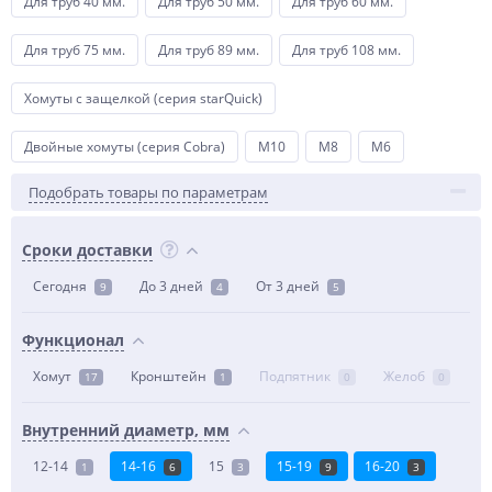
Для труб 40 мм.
Для труб 50 мм.
Для труб 60 мм.
Для труб 75 мм.
Для труб 89 мм.
Для труб 108 мм.
Хомуты с защелкой (серия starQuick)
Двойные хомуты (серия Cobra)
М10
М8
М6
Подобрать товары по параметрам
Сроки доставки
Сегодня
До 3 дней
От 3 дней
9
4
5
Функционал
Хомут
Кронштейн
Подпятник
Желоб
17
1
0
0
Внутренний диаметр, мм
12-14
14-16
15
15-19
16-20
1
6
3
9
3