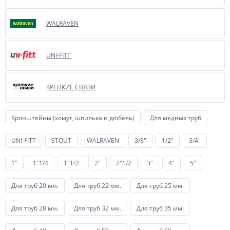
WALRAVEN
UNI-FITT
КРЕПКИЕ СВЯЗИ
Кронштейны (хомут, шпилька и дюбель)
Для медных труб
UNI-FITT
STOUT
WALRAVEN
3/8"
1/2"
3/4"
1"
1"1/4
1"1/2
2"
2"1/2
3"
4"
5"
Для труб 20 мм.
Для труб 22 мм.
Для труб 25 мм.
Для труб 28 мм.
Для труб 32 мм.
Для труб 35 мм.