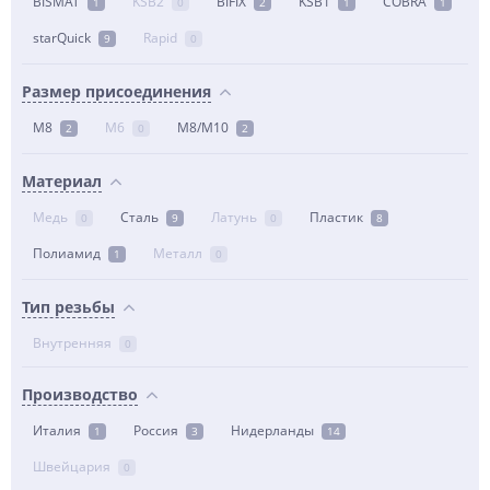
BISMAT
KSB2
BIFIX
KSB1
COBRA
1
0
2
1
1
starQuick
Rapid
9
0
Размер присоединения
М8
М6
М8/М10
2
0
2
Материал
Медь
Сталь
Латунь
Пластик
0
9
0
8
Полиамид
Металл
1
0
Тип резьбы
Внутренняя
0
Производство
Италия
Россия
Нидерланды
1
3
14
Швейцария
0