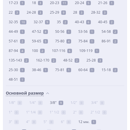
17-23
18
20-23
20-24
21-26
1
3
11
5
1
22
24-28
25-29
28
28-32
3
3
9
3
3
32-35
32-37
35
40-43
40-45
10
9
2
6
2
44-49
47-52
50-56
53-56
54-58
1
8
1
1
2
57-61
59-65
75-80
75-84
86-91
2
5
4
1
2
87-94
100
107-116
109-119
4
2
6
1
135-143
162-170
48-52
25-28
2
2
2
3
25-30
38-46
75-81
60-64
15-18
1
1
1
1
2
48-51
1
Основной размер
1/8"
1/4"
3/8"
1/2"
3/4"
0
0
9
0
0
1"
1" 1/4
1" 1/2
2"
2" 1/2
0
0
0
0
0
3"
4"
5"
6"
12 мм.
0
0
0
0
1