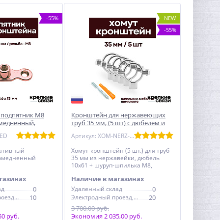
-55%
NEW
-55%
 подпятник М8
Кронштейн для нержавеющих
омедненный,
труб 35 мм, (5 шт) с дюбелем и
 (Россия)
шпилькой М8, никелерованный
MED
Артикул: XOM-NERZ-35-5
ативный
Хомут-кронштейн (5 шт.) для труб
 омедненный
35 мм из нержавейки, дюбель
И
10x61 + шуруп-шпилька М8,
никель
газинах
Наличие в магазинах
ад
0
Удаленный склад
0
Электродный проезд, 6с1
10
Электродный проезд, 6с1
20
3 700,00 руб.
0 руб.
Экономия 2 035,00 руб.