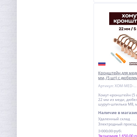
Кронштейн для мед
мм, (5 шт) с дюбеле
шпилькой М8, оме
Артикул: XOM-MED-22-5
Хомут-кронштейн (5 ш
22 мм из меди, дюбел
шуруп-шпилька М8, 
Наличие в магази
Удаленный склад
3 000,00 руб.
Экономия 1 650,00 р