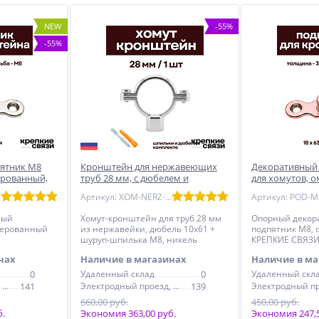
NEW
-55%
-55%
ятник М8
Кронштейн для нержавеющих
Декоративный
ерованный,
труб 28 мм, с дюбелем и
для хомутов, 
ссия)
шпилькой М8, никелерованный
КРЕПКИЕ СВЯЗИ
Артикул: XOM-NERZ-28
Артикул: POD-
ный
Хомут-кронштейн для труб 28 мм
Опорный декор
лерованный
из нержавейки, дюбель 10x61 +
подпятник М8,
шуруп-шпилька М8, никель
КРЕПКИЕ СВЯЗ
нах
Наличие в магазинах
Наличие в ма
0
Удаленный склад
0
Удаленный скл
Электродный проезд, 6с1
141
Электродный проезд, 6с1
139
660,00 руб.
450,00 руб.
б.
Экономия 363,00 руб.
Экономия 247,5