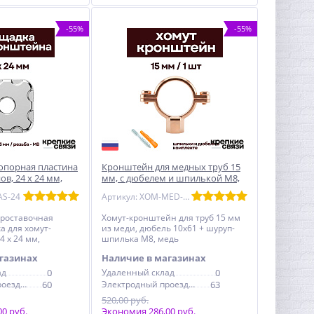
-55%
-55%
опорная пластина
Кронштейн для медных труб 15
в, 24 х 24 мм,
мм, с дюбелем и шпилькой М8,
ая
омедненный
AS-24
Артикул: XOM-MED-15
проставочная
Хомут-кронштейн для труб 15 мм
 для хомут-
из меди, дюбель 10x61 + шуруп-
 х 24 мм,
шпилька М8, медь
я
газинах
Наличие в магазинах
ад
0
Удаленный склад
0
Электродный проезд, 6с1
60
Электродный проезд, 6с1
63
520,00 руб.
0 руб.
Экономия 286,00 руб.