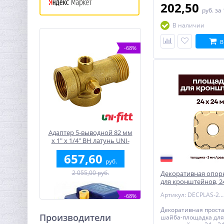
202,50
руб.
за
В наличии
В
-68%
Адаптер 5-выводной 82 мм
х 1" х 1/4" ВН латунь UNI-
FITT
657,60
руб.
2 055,00 руб.
Декоративная опор
для кронштейнов, 24
омедненная
Артикул: DECPLAS-24-MED
-68%
Декоративная прост
Производители
шайба-площадка для