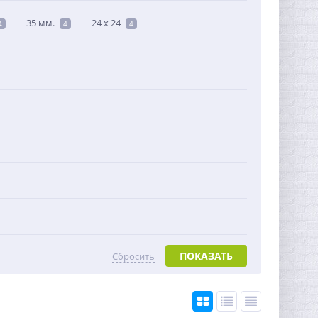
35 мм.
24 х 24
4
4
4
ПОКАЗАТЬ
Сбросить