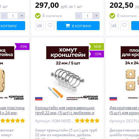
297,00
202,50
 1 шт
руб.
за 1 шт
р
-
+
-
+
В наличии
В наличии
 КОРЗИНУ
В КОРЗИНУ
-55%
NEW
-55%
ная пластина
Кронштейн для нержавеющих
Декоративная 
 х 24 мм,
труб 22 мм, (5 шт) с дюбелем и
(5 шт) для кро
шпилькой М8, никелерованный
мм, омедненн
Артикул: XOM-NERZ-22-5
авочная
Хомут-кронштейн (5 шт.) для труб
Декоративная 
 хомут-
22 мм из нержавейки, дюбель
шайба-площадка 