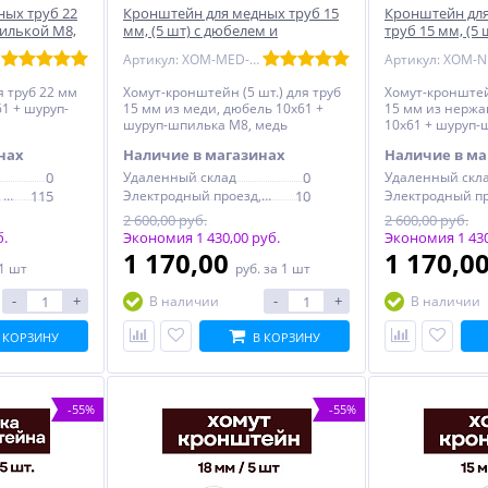
ных труб 22
Кронштейн для медных труб 15
Кронштейн дл
илькой М8,
мм, (5 шт) с дюбелем и
труб 15 мм, (5
шпилькой М8, омедненный
шпилькой М8,
Артикул: XOM-MED-15-5
 труб 22 мм
Хомут-кронштейн (5 шт.) для труб
Хомут-кронштейн
1 + шуруп-
15 мм из меди, дюбель 10x61 +
15 мм из нержа
шуруп-шпилька М8, медь
10x61 + шуруп-
никель
нах
Наличие в магазинах
Наличие в ма
0
Удаленный склад
0
Удаленный скл
Электродный проезд, 6с1
115
Электродный проезд, 6с1
10
2 600,00 руб.
2 600,00 руб.
б.
Экономия 1 430,00 руб.
Экономия 1 430
1 170,00
1 170,0
 1 шт
руб.
за 1 шт
-
+
-
+
В наличии
В наличии
 КОРЗИНУ
В КОРЗИНУ
-55%
-55%