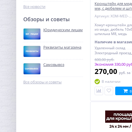
233,92
Кронштейн для мед
руб.
Все новости
мм, с дюбелем и шп
731,00 руб.
омедненный
Артикул: XOM-MED-22
Обзоры и советы
Хомут-кронштейн для
-68%
из меди, дюбель 10x6
Юридическим лицам
шпилька М8, медь
Наличие в магази
Реквизиты магазина
Удаленный склад
600,00 руб.
Экономия 330,00 ру
Самовывоз
270,00
руб.
за
Муфта редукция 1"1/4 x 1"
(ВР) латунь UNI-FITT
В наличии
Все обзоры и советы
458,24
В
руб.
1 432,00 руб.
-68%