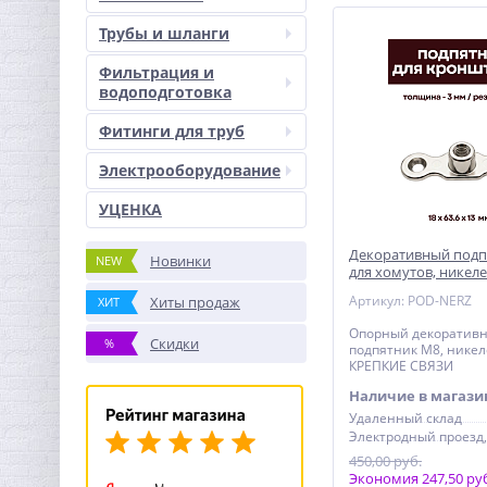
Трубы и шланги
Фильтрация и
водоподготовка
Фитинги для труб
Электрооборудование
УЦЕНКА
Декоративный подп
Новинки
NEW
для хомутов, никел
КРЕПКИЕ СВЯЗИ (Ро
Артикул: POD-NERZ
Хиты продаж
ХИТ
Опорный декоратив
Скидки
%
подпятник М8, нике
КРЕПКИЕ СВЯЗИ
Наличие в магази
Удаленный склад
450,00 руб.
Экономия 247,50 ру