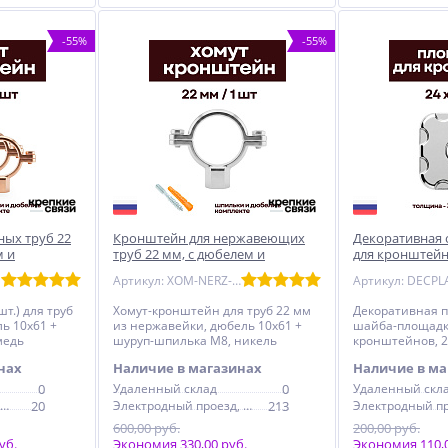
-55%
-55%
ных труб 22
Кронштейн для нержавеющих
Декоративная 
м и
труб 22 мм, с дюбелем и
для кронштейно
дненный
шпилькой М8, никелерованный
никелерованн
Артикул: XOM-NERZ-22
Артикул: DECPL
т.) для труб
Хомут-кронштейн для труб 22 мм
Декоративная 
ь 10x61 +
из нержавейки, дюбель 10x61 +
шайба-площадка
медь
шуруп-шпилька М8, никель
кронштейнов, 24
никелерованна
нах
Наличие в магазинах
Наличие в ма
0
Удаленный склад
0
Удаленный скл
Электродный проезд, 6с1
20
Электродный проезд, 6с1
213
600,00 руб.
200,00 руб.
уб.
Экономия 330,00 руб.
Экономия 110,0