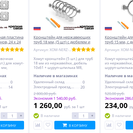
ная пластина
Кронштейн для нержавеющих
Кронштейн дл
нов, 24 х 24
труб 18 мм, (5 шт) с дюбелем и
труб 15 мм, с 
я
шпилькой М8, никелерованный
шпилькой М8,
Артикул: XOM-NERZ-18-5
авочная
Хомут-кронштейн (5 шт.) для труб
Хомут-кронштей
.) для хомут-
18 мм из нержавейки, дюбель
из нержавейки,
 мм,
10x61 + шуруп-шпилька М8,
шуруп-шпилька
никель
нах
Наличие в магазинах
Наличие в ма
0
Удаленный склад
0
Удаленный скл
дный проезд, 6с1
14
Электродный проезд, 6с1
20
2 800,00 руб.
520,00 руб.
б.
Экономия 1 540,00 руб.
Экономия 286,0
1 260,00
234,00
 1 шт
руб.
за 1 шт
р
-
+
-
+
В наличии
В наличии
 КОРЗИНУ
В КОРЗИНУ