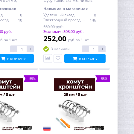
 х 24 мм,
шуруп-шпилька М8, никель
газинах
Наличие в магазинах
ад
0
Удаленный склад
0
Электродный проезд, 6с1
10
Электродный проезд, 6с1
146
560,00 руб.
0 руб.
Экономия 308,00 руб.
252,00
уб.
за 1 шт
руб.
за 1 шт
-
+
-
+
В наличии
В КОРЗИНУ
В КОРЗИНУ
-55%
-55%