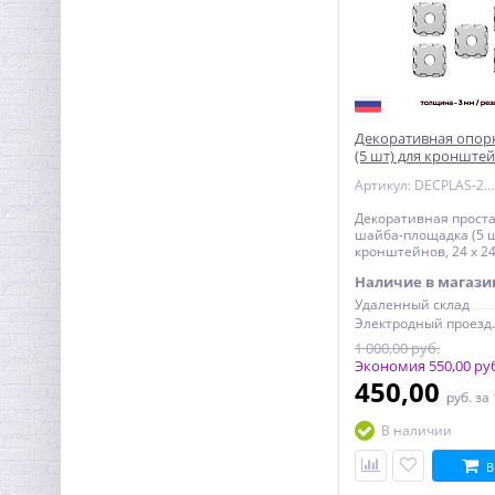
Ниппель редукция 1/2" x
3/8" (НР) латунь UNI-FITT
Декоративная опор
(5 шт) для кронштей
99,84
мм, никелерованна
руб.
Артикул: DECPLAS-24-5
312,00 руб.
Декоративная прост
шайба-площадка (5 шт
кронштейнов, 24 х 24
никелерованная
Наличие в магази
Удаленный склад
Электро
1 000,00 руб.
Экономия 550,00 ру
450,00
руб.
за
В наличии
В