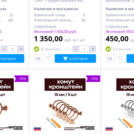
 мм,
10x61 + шуруп-шпилька М8,
кронштейнов, 24
никель
омедненная
нах
Наличие в магазинах
Наличие в ма
0
Удаленный склад
0
Удаленный скл
дный проезд, 6с1
60
Электродный проезд, 6с1
29
3 000,00 руб.
1 000,00 руб.
б.
Экономия 1 650,00 руб.
Экономия 550,0
1 350,00
450,00
шт
руб.
за 1 шт
р
-
+
-
+
В наличии
В наличии
 КОРЗИНУ
В КОРЗИНУ
-55%
-55%