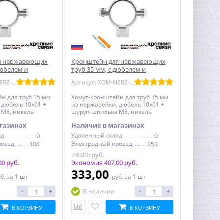
я нержавеющих
Кронштейн для нержавеющих
дюбелем и
труб 35 мм, с дюбелем и
 никелерованный
шпилькой М8, никелерованный
Артикул: XOM-NERZ-15
Артикул: XOM-NERZ-35
н для труб 15 мм
Хомут-кронштейн для труб 35 мм
 дюбель 10x61 +
из нержавейки, дюбель 10x61 +
 М8, никель
шуруп-шпилька М8, никель
газинах
Наличие в магазинах
ад
0
Удаленный склад
0
Электродный проезд, 6с1
104
Электродный проезд, 6с1
253
740,00 руб.
0 руб.
Экономия 407,00 руб.
333,00
уб.
за 1 шт
руб.
за 1 шт
-
+
-
+
В наличии
В КОРЗИНУ
В КОРЗИНУ