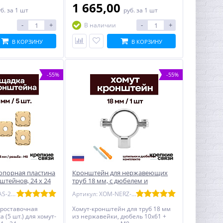
1 665,00
уб.
за 1 шт
руб.
за 1 шт
-
+
-
+
В наличии
В КОРЗИНУ
В КОРЗИНУ
-55%
-55%
опорная пластина
Кронштейн для нержавеющих
нштейнов, 24 х 24
труб 18 мм, с дюбелем и
ая
шпилькой М8, никелерованный
Артикул: DECPLAS-24-5-MED
Артикул: XOM-NERZ-18
проставочная
Хомут-кронштейн для труб 18 мм
(5 шт.) для хомут-
из нержавейки, дюбель 10x61 +