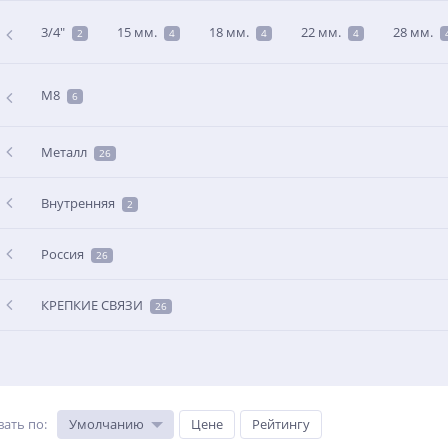
3/4"
15 мм.
18 мм.
22 мм.
28 мм.
2
4
4
4
М8
6
Металл
26
Внутренняя
2
Россия
26
КРЕПКИЕ СВЯЗИ
26
вать по
:
Умолчанию
Цене
Рейтингу