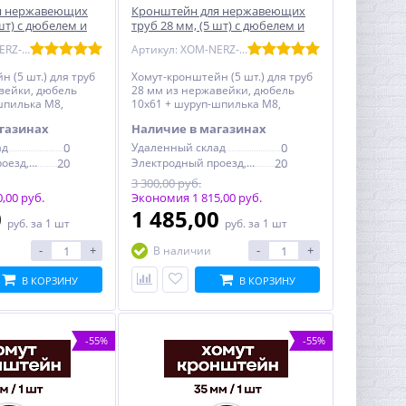
я нержавеющих
Кронштейн для нержавеющих
 шт) с дюбелем и
труб 28 мм, (5 шт) с дюбелем и
 никелерованный
шпилькой М8, никелерованный
Артикул: XOM-NERZ-15-5
Артикул: XOM-NERZ-28-5
 (5 шт.) для труб
Хомут-кронштейн (5 шт.) для труб
вейки, дюбель
28 мм из нержавейки, дюбель
шпилька М8,
10x61 + шуруп-шпилька М8,
никель
газинах
Наличие в магазинах
ад
0
Удаленный склад
0
Электродный проезд, 6с1
20
Электродный проезд, 6с1
20
3 300,00 руб.
,00 руб.
Экономия 1 815,00 руб.
0
1 485,00
руб.
за 1 шт
руб.
за 1 шт
-
+
-
+
В наличии
В КОРЗИНУ
В КОРЗИНУ
-55%
-55%