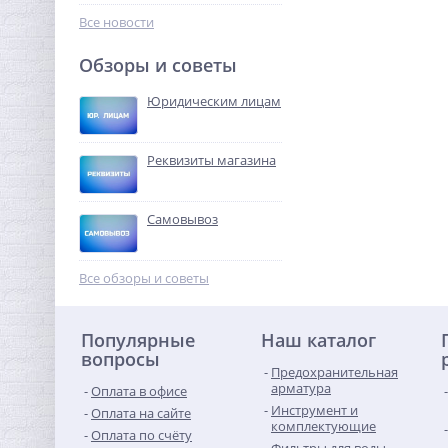
96,32
руб.
Все новости
301,00 руб.
Обзоры и советы
-68%
Юридическим лицам
Реквизиты магазина
Самовывоз
Переходник резьбовой 1"
х 3/4" ВН латунь UNI-FITT
Все обзоры и советы
195,84
руб.
Популярные
Наш каталог
612,00 руб.
вопросы
Предохранительная
-68%
арматура
Оплата в офисе
Инструмент и
Оплата на сайте
комплектующие
Оплата по счёту