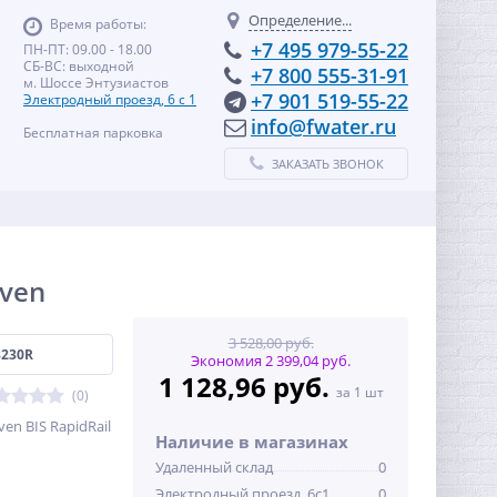
Определение...
Время работы:
+7 495 979-55-22
ПН-ПТ: 09.00 - 18.00
СБ-ВС: выходной
+7 800 555-31-91
м. Шоссе Энтузиастов
+7 901 519-55-22
Электродный проезд, 6 с 1
info@fwater.ru
Бесплатная парковка
ЗАКАЗАТЬ ЗВОНОК
aven
3 528,00 руб.
8230R
Экономия 2 399,04 руб.
1 128,96 руб.
за 1 шт
(0)
en BIS RapidRail
Наличие в магазинах
Удаленный склад
0
Электродный проезд, 6с1
0