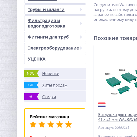
Соединители Walraven
Трубы и шланги
нагрузки, поэтому дет
заранее позаботился 
определенному виду 
Фильтрация и
водоподготовка
Фитинги для труб
Похожие това
Электрооборудование
УЦЕНКА
Новинки
NEW
Хиты продаж
ХИТ
Скидки
%
Заглушка для профил
41 х 21 мм WALRAVE
Артикул: 6566021
Заглушка для профиля