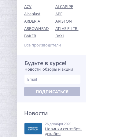
ACV
ALCAPIPE
Alcaplast
APE
ARDERIA
ARISTON
ARROWHEAD
ATLAS FILTRI
Кран шаровый с
BAKER
BAXI
электроприводом Neptun
Profi 220В 1"1/4
Все производители
10 072,32
руб.
31 476,00 руб.
Будьте в курсе!
Новости, обзоры и акции
-68%
ПОДПИСАТЬСЯ
Новости
26 декабря 2020
Ниппель резьбовой 3/8" x
Новинки сентября-
3/8" (НР) никель UNI-FITT
декабря