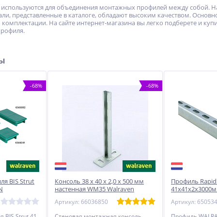
 используются для объединения монтажных профилей между собой. На 
али, представленные в каталоге, обладают высоким качеством. Основн
о комплектации. На сайте интернет-магазина вы легко подберете и ку
профиля.
ры
-68%
-68%
я BIS Strut
Консоль 38 х 40 х 2,0 х 500 мм
Профиль RapidS
N
настенная WM35 Walraven
41x41х2х3000
Артикул: 66036850
Артикул: 65053
 BIS Strut 41
Стеновая монтажная консоль
Профиль WALRAV