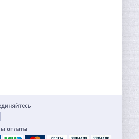
единяйтесь
бы оплаты