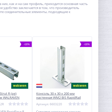
них, как и на сам профиль, приходится основная часть
ое удобство заключается в том, что производитель
пите соединительные элементы, подходящие к
-68%
-68%
trut R (pg)
Консоль 30 х 30 х 200 мм
мм WALRAVEN
настенная WM2 BIS RapidRail
WALRAVEN
42R
Артикул: 6603220
EN RapidStrut R
Стеновая монтажная консоль