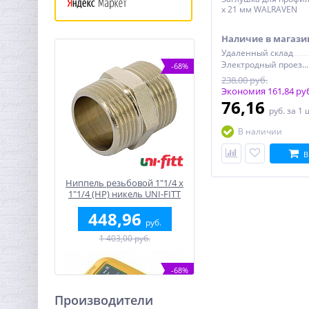
х 21 мм WALRAVEN
Наличие в магази
Удаленный склад
Электродный проезд, 6с1
-68%
238,00 руб.
Экономия 161,84 ру
76,16
руб.
за 1 
В наличии
В
Ниппель резьбовой 1"1/4 x
1"1/4 (НР) никель UNI-FITT
448,96
руб.
1 403,00 руб.
-68%
Производители