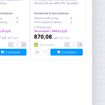
000мм
30х30х200 мм WM2 BIS RapidRail
газинах
Наличие в магазинах
ад
0
Удаленный склад
0
Электродный проезд, 6с1
0
Электродный проезд, 6с1
0
2 719,00 руб.
,20 руб.
Экономия 1 848,92 руб.
0
870,08
руб.
за 1 шт
руб.
за 1 шт
-
+
-
+
В наличии
В КОРЗИНУ
В КОРЗИНУ