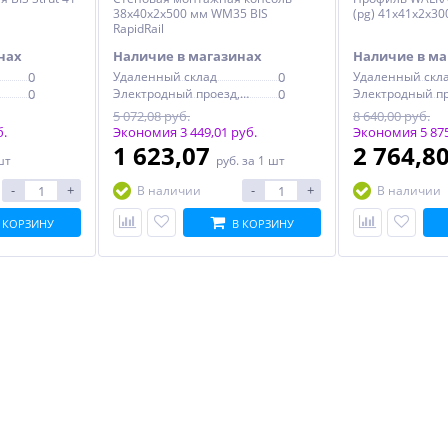
38х40х2х500 мм WM35 BIS
(pg) 41x41х2х3
RapidRail
нах
Наличие в магазинах
Наличие в ма
0
Удаленный склад
0
Удаленный скл
0
Электродный проезд, 6с1
0
5 072,08 руб.
8 640,00 руб.
б.
Экономия 3 449,01 руб.
Экономия 5 875
1 623,07
2 764,8
шт
руб.
за 1 шт
-
+
-
+
В наличии
В наличии
 КОРЗИНУ
В КОРЗИНУ