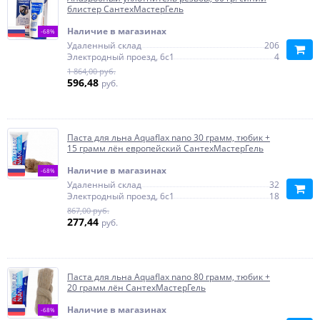
блистер СантехМастерГель
Наличие в магазинах
-68%
Удаленный склад
206
Электродный проезд, 6с1
4
1 864,00 руб.
596,48
руб.
Паста для льна Aquaflax nano 30 грамм, тюбик +
15 грамм лён европейский СантехМастерГель
Наличие в магазинах
-68%
Удаленный склад
32
Электродный проезд, 6с1
18
867,00 руб.
277,44
руб.
Паста для льна Aquaflax nano 80 грамм, тюбик +
20 грамм лён СантехМастерГель
Наличие в магазинах
-68%