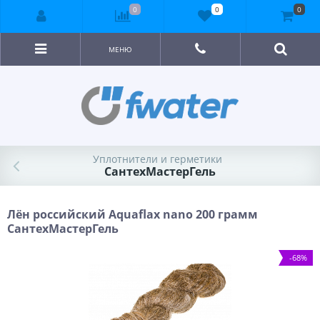
0
0
0
МЕНЮ
Уплотнители и герметики
СантехМастерГель
Лён российский Aquaflax nano 200 грамм
СантехМастерГель
-68%