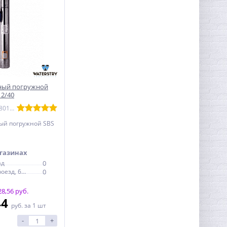
ный погружной
 2/40
Артикул: WTRY18010240
ый погружной SBS
газинах
ад
0
Электродный проезд, 6с1
0
8,56 руб.
44
руб.
за 1 шт
-
+