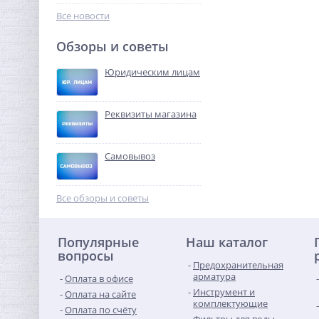
4 843,84
руб.
Все новости
15 137,00 руб.
Обзоры и советы
-68%
Юридическим лицам
Реквизиты магазина
Самовывоз
Муфта редукция 3/4" x 1/2"
(ВР) латунь UNI-FITT
Все обзоры и советы
172,80
руб.
Популярные
Наш каталог
540,00 руб.
вопросы
Предохранительная
-68%
арматура
Оплата в офисе
Инструмент и
Оплата на сайте
комплектующие
Оплата по счёту