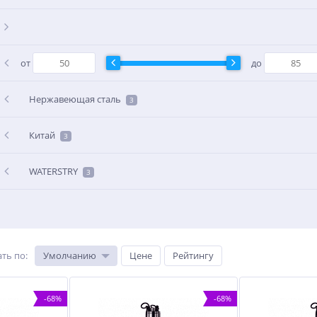
от
до
Нержавеющая сталь
3
Китай
3
WATERSTRY
3
ть по
:
Умолчанию
Цене
Рейтингу
-68%
-68%