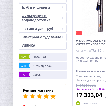
Трубы и шланги
Фильтрация и
водоподготовка
Фитинги для труб
Электрооборудование
Насос колодезный 
WATERSTRY SBS 2/50
УЦЕНКА
Артикул: WTRY18010250
Новинки
NEW
Насос колодезный п
2/50 WATERSTRY
Хиты продаж
ХИТ
Наличие в магази
Скидки
%
Удаленный склад
54 072,00 руб.
Экономия 36 768,96 
17 303,04
р
В наличии