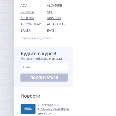
ACV
ALCAPIPE
Alcaplast
APE
ARDERIA
ARISTON
ARROWHEAD
ATLAS FILTRI
Ниппель редукция 1"1/4 x
BAKER
BAXI
1" (НР) никель UNI-FITT
Все производители
387,20
руб.
1 210,00 руб.
Будьте в курсе!
Новости, обзоры и акции
-68%
ПОДПИСАТЬСЯ
Новости
26 декабря 2020
Модуль управления
Новинки сентября-
Neptun Bugatti Base
декабря