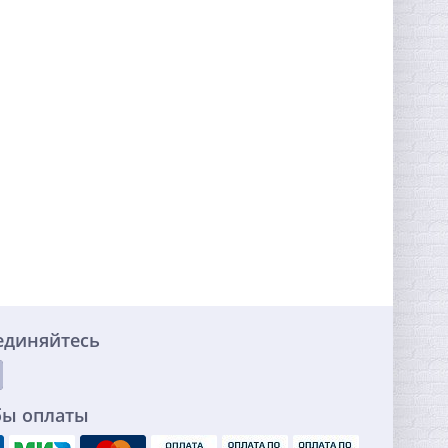
единяйтесь
бы оплаты