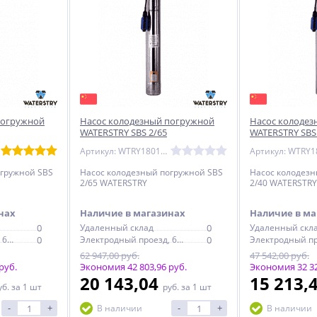
погружной
Насос колодезный погружной
Насос колодез
WATERSTRY SBS 2/65
WATERSTRY SBS
Артикул: WTRY18010265
огружной SBS
Насос колодезный погружной SBS
Насос колодезн
2/65 WATERSTRY
2/40 WATERSTRY
нах
Наличие в магазинах
Наличие в ма
0
Удаленный склад
0
Удаленный скл
Электродный проезд, 6с1
0
Электродный проезд, 6с1
0
62 947,00 руб.
47 542,00 руб.
руб.
Экономия 42 803,96 руб.
Экономия 32 32
20 143,04
15 213,
уб.
за 1 шт
руб.
за 1 шт
-
+
-
+
В наличии
В наличии