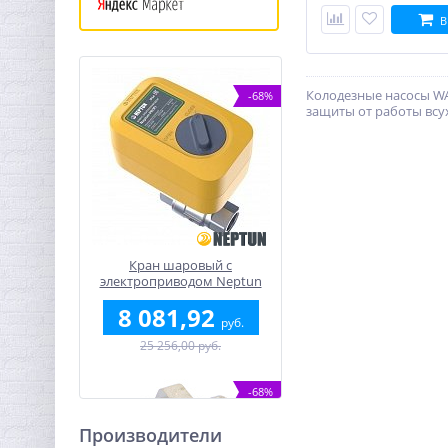
В
Колодезные насосы WA
-68%
защиты от работы всу
Кран шаровый с
электроприводом Neptun
Profi 12В 3/4"
8 081,92
руб.
25 256,00 руб.
-68%
Производители