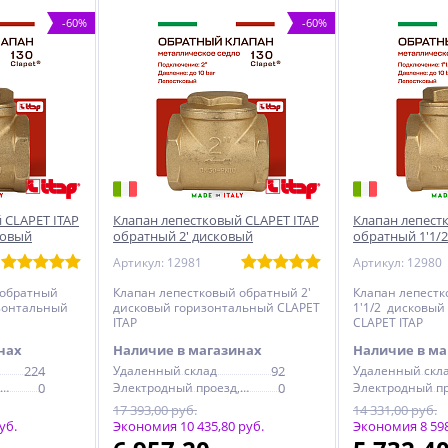
-60%
-60%
 CLAPET ITAP
Клапан лепестковый CLAPET ITAP
Клапан лепест
ковый
обратный 2' дисковый
обратный 1'1/
горизонтальный
горизонтальн
Артикул: 12981
Артикул: 12980
 обратный
Клапан лепестковый обратный 2'
Клапан лепест
изонтальный
дисковый горизонтальный CLAPET
1'1/2 дисковый
ITAP
CLAPET ITAP
нах
Наличие в магазинах
Наличие в ма
224
Удаленный склад
92
Удаленный скл
Электродный проезд, 6с1
0
Электродный проезд, 6с1
0
17 393,00 руб.
14 331,00 руб.
уб.
Экономия 10 435,80 руб.
Экономия 8 598