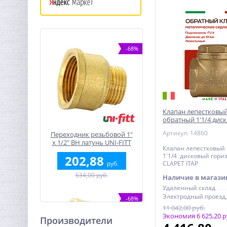
-68%
Клапан лепестковый
обратный 1'1/4 дис
горизонтальный
Артикул: 14860
Переходник резьбовой 1"
x 1/2" ВН латунь UNI-FITT
Клапан лепестковый
1'1/4 дисковый гор
202,88
руб.
CLAPET ITAP
634,00 руб.
Наличие в магази
Удаленный склад
-68%
11 042,00 руб.
Экономия 6 625,20 р
Производители