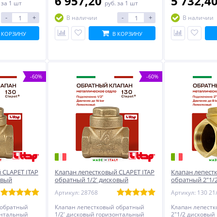
6 957,20
5 732,4
.
за 1 шт
руб.
за 1 шт
-
+
-
+
В наличии
В наличии
 КОРЗИНУ
В КОРЗИНУ
-60%
-60%
 CLAPET ITAP
Клапан лепестковый CLAPET ITAP
Клапан лепест
овый
обратный 1/2' дисковый
обратный 2"1/
горизонтальный
горизонтальн
Артикул: 28768
Артикул: 130 21/
 обратный
Клапан лепестковый обратный
Клапан лепест
онтальный
1/2' дисковый горизонтальный
2"1/2 дисковый