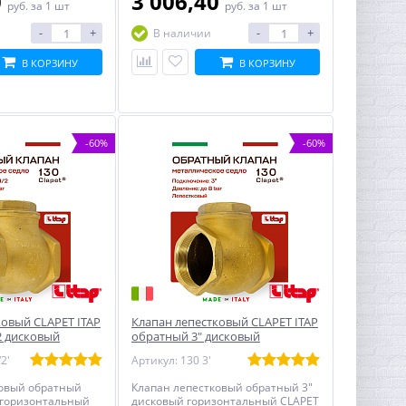
0
3 006,40
руб.
за 1 шт
руб.
за 1 шт
-
+
-
+
В наличии
В КОРЗИНУ
В КОРЗИНУ
-60%
-60%
ковый CLAPET ITAP
Клапан лепестковый CLAPET ITAP
2 дисковый
обратный 3" дисковый
ый
горизонтальный
2'
Артикул: 130 3'
ковый обратный
Клапан лепестковый обратный 3"
 горизонтальный
дисковый горизонтальный CLAPET