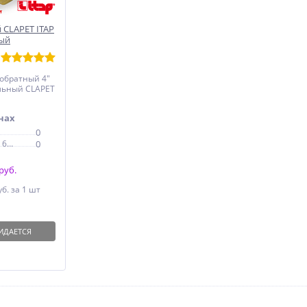
 CLAPET ITAP
вый
обратный 4"
льный CLAPET
нах
0
Электродный проезд, 6с1
0
руб.
уб.
за 1 шт
ИДАЕТСЯ