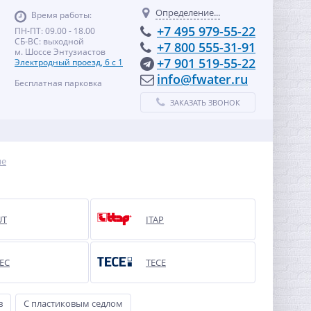
Определение...
Время работы:
+7 495 979-55-22
ПН-ПТ: 09.00 - 18.00
СБ-ВС: выходной
+7 800 555-31-91
м. Шоссе Энтузиастов
+7 901 519-55-22
Электродный проезд, 6 с 1
info@fwater.ru
Бесплатная парковка
ЗАКАЗАТЬ ЗВОНОК
ые
UT
ITAP
EC
TECE
в
С пластиковым седлом