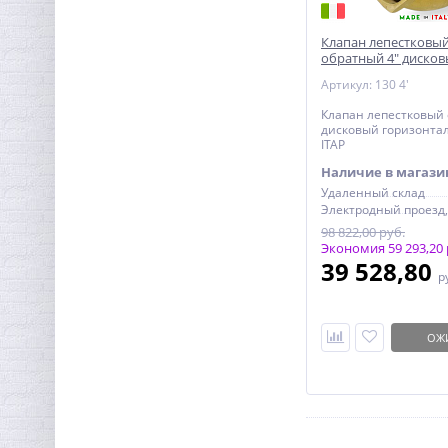
Клапан лепестковый
обратный 4" диско
горизонтальный
Артикул: 130 4'
Датчик контроля воды
Клапан лепестковый 
SW007 Neptun проводной
дисковый горизонта
(2м)
ITAP
1 553,92
руб.
Наличие в магази
4 856,00 руб.
Удаленный склад
98 822,00 руб.
Экономия 59 293,20 
39 528,80
р
ОЖ