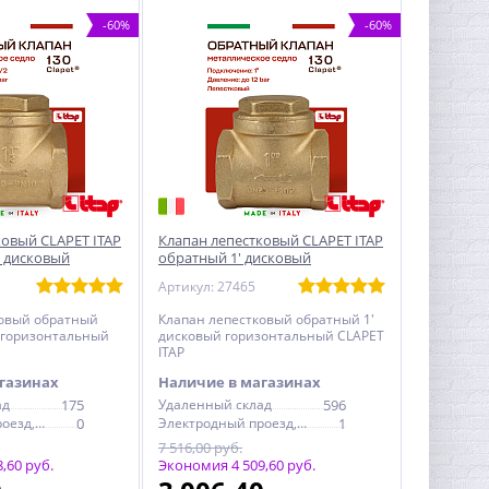
-60%
-60%
ковый CLAPET ITAP
Клапан лепестковый CLAPET ITAP
2 дисковый
обратный 1' дисковый
ый
горизонтальный
Артикул: 27465
ковый обратный
Клапан лепестковый обратный 1'
 горизонтальный
дисковый горизонтальный CLAPET
ITAP
газинах
Наличие в магазинах
ад
175
Удаленный склад
596
Электродный проезд, 6с1
0
Электродный проезд, 6с1
1
7 516,00 руб.
,60 руб.
Экономия 4 509,60 руб.