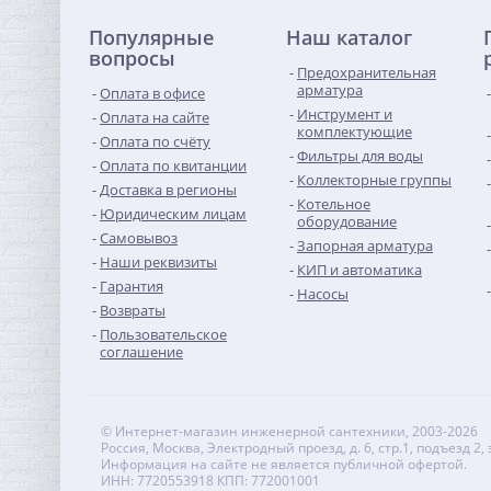
Популярные
Наш каталог
вопросы
Предохранительная
арматура
Оплата в офисе
Инструмент и
Оплата на сайте
комплектующие
Оплата по счёту
Фильтры для воды
Оплата по квитанции
Коллекторные группы
Доставка в регионы
Котельное
Юридическим лицам
оборудование
Самовывоз
Запорная арматура
Наши реквизиты
КИП и автоматика
Гарантия
Насосы
Возвраты
Пользовательское
соглашение
© Интернет-магазин инженерной сантехники, 2003-2026
Россия, Москва, Электродный проезд, д. 6, стр.1, подъезд 2, 
Информация на сайте не является публичной офертой.
ИНН: 7720553918 КПП: 772001001