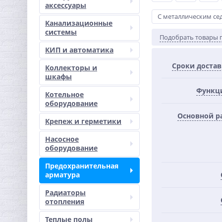
аксессуары
С металлическим се
Канализационные
системы
Подобрать товары 
КИП и автоматика
Сроки доста
Коллекторы и
шкафы
Функц
Котельное
оборудование
Основной р
Крепеж и герметики
Насосное
оборудование
Предохранительная
арматура
Радиаторы
отопления
Теплые полы