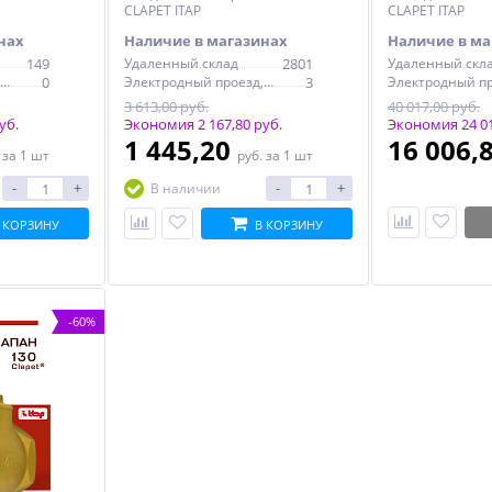
CLAPET ITAP
CLAPET ITAP
нах
Наличие в магазинах
Наличие в ма
149
Удаленный склад
2801
Удаленный скл
Электродный проезд, 6с1
0
Электродный проезд, 6с1
3
3 613,00 руб.
40 017,00 руб.
уб.
Экономия 2 167,80 руб.
Экономия 24 01
1 445,20
16 006,
.
за 1 шт
руб.
за 1 шт
-
+
-
+
В наличии
 КОРЗИНУ
В КОРЗИНУ
-60%