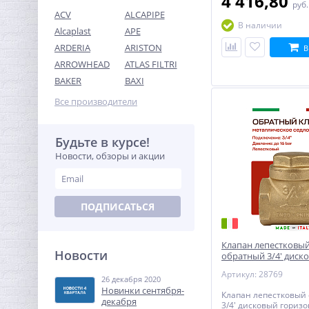
4 416,80
руб
ACV
ALCAPIPE
В наличии
Alcaplast
APE
ARDERIA
ARISTON
В
ARROWHEAD
ATLAS FILTRI
Переходник резьбовой 1"
BAKER
BAXI
х 3/4" ВН латунь UNI-FITT
Все производители
195,84
руб.
612,00 руб.
Будьте в курсе!
Новости, обзоры и акции
-68%
ПОДПИСАТЬСЯ
Клапан лепестковый
Новости
обратный 3/4' диск
горизонтальный
Артикул: 28769
26 декабря 2020
Система контроля
Новинки сентября-
протечек Neptun Bugatti
Клапан лепестковый
декабря
ProW 1/2"
3/4' дисковый гориз