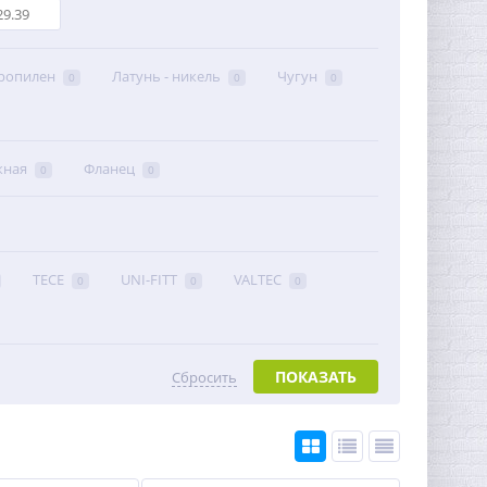
ропилен
Латунь - никель
Чугун
0
0
0
жная
Фланец
0
0
TECE
UNI-FITT
VALTEC
0
0
0
ПОКАЗАТЬ
Сбросить