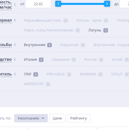
ость,
от
до
 м/час
ериал
Нержавеющая сталь
Латунь - хром
Полип
0
0
Нерж. сталь/технополимер
Латунь
0
9
езьбы
Внутренняя
Наружная
Внутренняя - Нару
9
0
дство
Италия
Германия
Россия
Китай
9
0
0
0
итель
ITAP
PRO AQUA
ROMMER
STOUT
9
0
0
0
WATERSTRY
0
ть по
:
Умолчанию
Цене
Рейтингу