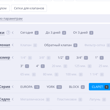
длом
Сетки для клапанов
по параметрам
вки
Сегодня
До 3 дней
От 3 дней
2
4
3
ионал
Клапан
Обратный клапан
Фильтр-сетка
0
9
0
азмер
1/4"
3/8"
1/2"
3/4"
1"
0
0
1
1
1
3"
4"
20 мм.
125 мм.
25 мм.
1
1
0
0
65 мм.
80 мм.
100 мм.
1 1/4"
0
0
0
0
Серия
EUROPA
YORK
BLOCK
CLAPET
10
10
4
9
Седло
Металлическое
Пластиковое
Латунь
0
0
0