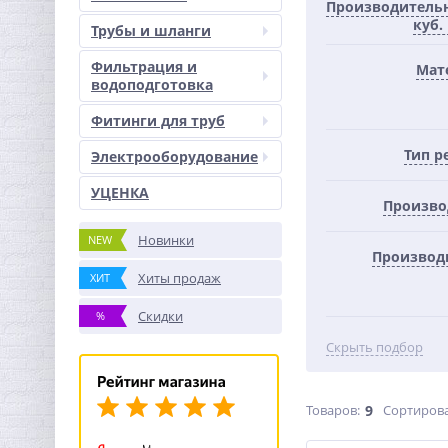
Производительн
куб.
Трубы и шланги
Фильтрация и
Мат
водоподготовка
Фитинги для труб
Тип р
Электрооборудование
УЦЕНКА
Произво
Новинки
NEW
Производ
Хиты продаж
ХИТ
Скидки
%
Скрыть подбор
Товаров:
9
Сортирова