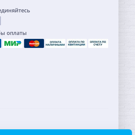
единяйтесь
бы оплаты