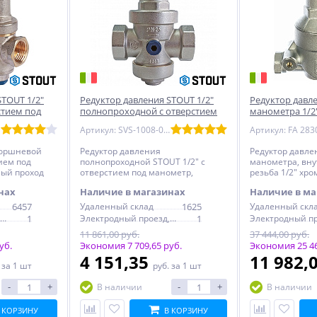
STOUT 1/2"
Редуктор давления STOUT 1/2"
Редуктор давле
стием под
полнопроходной с отверстием
манометра 1/2
под манометр
хромированн
Артикул: SVS-1008-000015
Артикул: FA 283
поршневой
Редуктор давления
Редуктор давле
ием под
полнопроходной STOUT 1/2" с
манометра, вн
ный проход
отверстием под манометр,
резьба 1/2" хр
поршневой
латунь
нах
Наличие в магазинах
Наличие в ма
6457
Удаленный склад
1625
Удаленный скл
Электродный проезд, 6с1
1
Электродный проезд, 6с1
1
11 861,00 руб.
37 444,00 руб.
уб.
Экономия 7 709,65 руб.
Экономия 25 46
4 151,35
11 982,
.
за 1 шт
руб.
за 1 шт
-
+
-
+
В наличии
В наличии
 КОРЗИНУ
В КОРЗИНУ