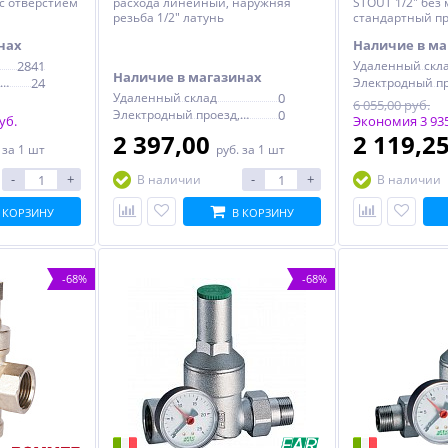
с отверстием
расхода линейный, наружняя
STOUT 1/2" без
резьба 1/2" латунь
стандартный п
нах
Наличие в ма
2841
Удаленный скл
Наличие в магазинах
Электродный проезд, 6с1
24
Удаленный склад
0
6 055,00 руб.
Электродный проезд, 6с1
0
уб.
Экономия 3 935
2 397,00
2 119,2
.
за 1 шт
руб.
за 1 шт
-
+
-
+
В наличии
В наличии
 КОРЗИНУ
В КОРЗИНУ
-68%
-68%