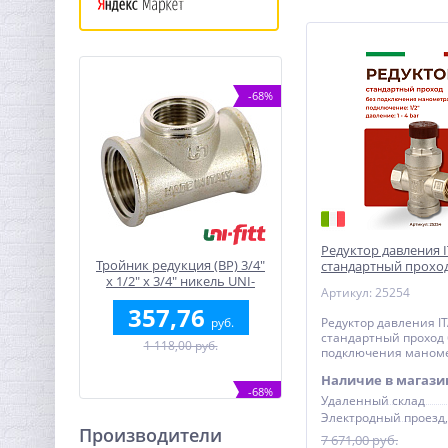
-68%
Редуктор давления I
Тройник редукция (ВР) 3/4"
стандартный проход
x 1/2" x 3/4" никель UNI-
подключения мано
Артикул: 25254
FITT
357,76
руб.
Редуктор давления IT
стандартный проход 
1 118,00 руб.
подключения маном
Наличие в магази
-68%
Удаленный склад
Производители
7 671,00 руб.