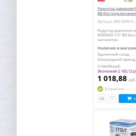
Редуктор давления
ВВ без подключени
Артикул: RVS-0009-000015
Редуктор давления 
Ниппель редукция 1"1/4 x
ROMMER 1/2" ВВ без
1" (НР) латунь UNI-FITT
манометра
344,32
Наличие в магази
руб.
Удаленный склад
1 076,00 руб.
3 184,00 руб.
Экономия 2 165,12 р
1 018,88
руб
В наличии
В