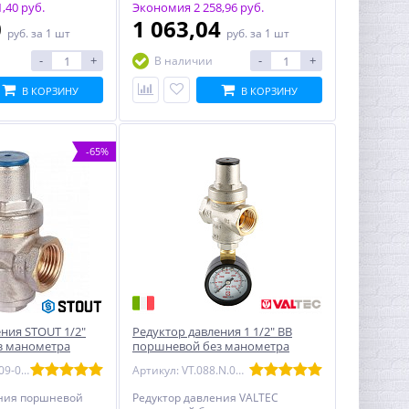
,40 руб.
Экономия 2 258,96 руб.
0
1 063,04
руб.
за 1 шт
руб.
за 1 шт
-
+
-
+
В наличии
В КОРЗИНУ
В КОРЗИНУ
-65%
ния STOUT 1/2"
Редуктор давления 1 1/2" ВВ
з манометра
поршневой без манометра
VALTEC
Артикул: SVS-1009-000015
Артикул: VT.088.N.0455SM
ения поршневой
Редуктор давления VALTEC