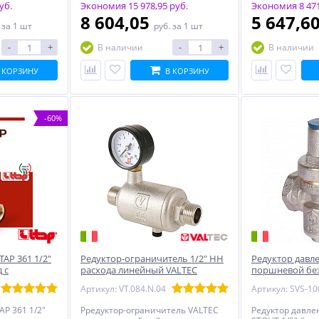
уб.
Экономия 15 978,95 руб.
Экономия 8 471
8 604,05
5 647,6
.
за 1 шт
руб.
за 1 шт
-
+
-
+
В наличии
В наличии
 КОРЗИНУ
В КОРЗИНУ
-60%
TAP 361 1/2"
Редуктор-ограничитель 1/2" НН
Редуктор давле
 с
расхода линейный VALTEC
поршневой бе
нометр
Артикул: VT.084.N.04
AP 361 1/2"
Рредуктор-ограничитель VALTEC
Редуктор давл