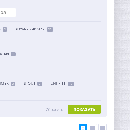
а
Латунь - никель
2
22
ужная
3
MMER
STOUT
UNI-FITT
3
3
13
ПОКАЗАТЬ
Сбросить