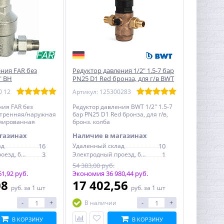
ния FAR без
Редуктор давления 1/2" 1.5-7 бар
" ВН
PN25 D1 Red бронза, для г/в BWT
ый
0 12
Артикул: 125300283
ния FAR без
Редуктор давления BWT 1/2" 1.5-7
утренняя/наружная
бар PN25 D1 Red бронза, для г/в,
омированная
бронз. колба
газинах
Наличие в магазинах
ад
16
Удаленный склад
10
Электродный проезд, 6с1
3
Электродный проезд, 6с1
1
54 383,00 руб.
1,92 руб.
Экономия 36 980,44 руб.
08
17 402,56
руб.
за 1 шт
руб.
за 1 шт
-
+
-
+
В наличии
В КОРЗИНУ
В КОРЗИНУ