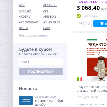
Экономия 4 602,60 р
ACV
ALCAPIPE
3 068,40
руб
Alcaplast
APE
В наличии
ARDERIA
ARISTON
ARROWHEAD
ATLAS FILTRI
В
Колено резьбовое ВН 1/2"
BAKER
BAXI
x 1/2" латунь UNI-FITT
Все производители
193,60
руб.
605,00 руб.
Будьте в курсе!
Новости, обзоры и акции
-68%
ПОДПИСАТЬСЯ
Редуктор давления I
Новости
стандартный проход
отверстием под ма
26 декабря 2020
Артикул: 25256
Кран шаровый с
Новинки сентября-
электроприводом Neptun
Редуктор давления IT
декабря
Profi 220В 1"