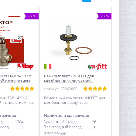
-60%
-68%
ния ITAP 143 1/2"
Ремкомплект UNI-FITT для
й с отверстием
мембранного редуктора -
размер 1/2"
Артикул: 206X2000
ия ITAP 143 1/2"
Ремонтный комплект UNI-FITT для
 с отверстием под
мембранного редуктора
газинах
Наличие в магазинах
ад
1784
Удаленный склад
26
Электродный проезд, 6с1
5
Электродный проезд, 6с1
0
3 322,00 руб.