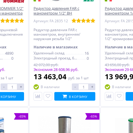
 ROMMER 1/2"
Редуктор давления FAR с
Редуктор давле
я манометра
манометром 1/2" ВН
манометром 1
хромированный
хромированн
Артикул: FA 2835 12
Артикул: FA 281
поршневой
Редуктор давления FAR с
Редуктор давле
 подключения
манометром, внутренняя/
манометром, н
наружная резьба 1/2"
1/2" хромирова
хромированная латунь
нах
Наличие в магазинах
Наличие в ма
4890
Удаленный склад
16
Удаленный скл
Электродный проезд, 6с1
0
Электродный проезд, 6с1
0
42 072,00 руб.
43 656,00 руб.
уб.
Экономия 28 608,96 руб.
Экономия 29 68
13 463,04
13 969,
.
за 1 шт
руб.
за 1 шт
-
+
-
+
В наличии
В наличии
 КОРЗИНУ
В КОРЗИНУ
-65%
-65%