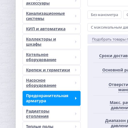
аксессуары
Канализационные
Без манометра
системы
С максимальным дав
КИП и автоматика
Коллекторы и
Подобрать товары 
шкафы
Котельное
Сроки доста
оборудование
Крепеж и герметики
Основной р
Насосное
Отверсти
оборудование
ман
Предохранительная
арматура
Макс. р
давлени
Радиаторы
отопления
Диапазон 
давлени
Теплые полы