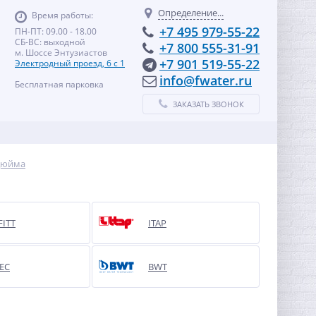
Определение...
Время работы:
+7 495 979-55-22
ПН-ПТ: 09.00 - 18.00
СБ-ВС: выходной
+7 800 555-31-91
м. Шоссе Энтузиастов
+7 901 519-55-22
Электродный проезд, 6 с 1
info@fwater.ru
Бесплатная парковка
ЗАКАЗАТЬ ЗВОНОК
дюйма
FITT
ITAP
EC
BWT