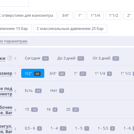
С отверстием для манометра
3/4"
1"
1"1/4
1"1/2
2"
лением 15 бар
С максимальным давлением 25 бар
по параметрам
вки
Сегодня
До 3 дней
От 3 дней
10
11
27
азмер
1/2"
3/4"
1"
1" 1/4
1" 1/2
48
40
21
9
е под
Есть
Нет
33
7
ометр
абочее
15
16
25
14
4
29
е, Bar
регул.
0,5 - 6
1 - 4
1 - 5
1 - 5,5
1 - 6
2
11
1
3
я, Bar