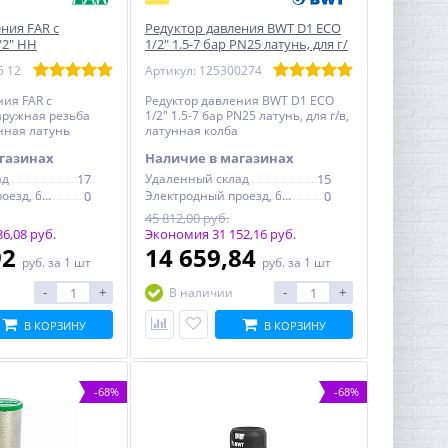
ния FAR с
Редуктор давления BWT D1 ECO
/2" НН
1/2" 1.5-7 бар PN25 латунь, для г/
ый
в
5 12
Артикул: 125300274
ния FAR с
Редуктор давления BWT D1 ECO
аружная резьба
1/2" 1.5-7 бар PN25 латунь, для г/в,
нная латунь
латунная колба
газинах
Наличие в магазинах
ад
17
Удаленный склад
15
Электродный проезд, 6с1
0
Электродный проезд, 6с1
0
45 812,00 руб.
6,08 руб.
Экономия 31 152,16 руб.
92
14 659,84
руб.
за 1 шт
руб.
за 1 шт
-
+
-
+
В наличии
В КОРЗИНУ
В КОРЗИНУ
-68%
-68%