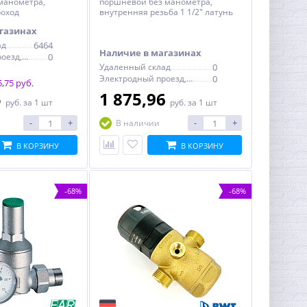
 манометра,
поршневой без манометра,
роход
внутренняя резьба 1 1/2" латунь
газинах
ад
6464
Наличие в магазинах
Электродный проезд, 6с1
0
Удаленный склад
0
Электродный проезд, 6с1
0
,75 руб.
5
1 875,96
руб.
за 1 шт
руб.
за 1 шт
-
+
-
+
В наличии
В КОРЗИНУ
В КОРЗИНУ
-68%
-68%