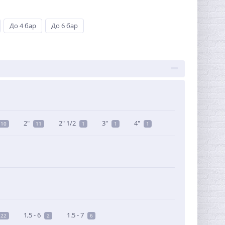
До 4 бар
До 6 бар
2"
2" 1/2
3"
4"
10
11
1
1
1
1,5 - 6
1.5 - 7
22
2
6