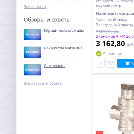
стандартный проход 
9 479,04
под манометр
руб.
Все новости
29 622,00 руб.
Наличие в магази
Обзоры и советы
Удаленный склад
-68%
Юридическим лицам
7 907,00 руб.
Экономия 4 744,20 р
3 162,80
руб
Реквизиты магазина
В наличии
В
Самовывоз
Ниппель редукция 1"1/2 x
1"1/4 (НР) латунь UNI-FITT
Все обзоры и советы
646,08
руб.
2 019,00 руб.
-68%