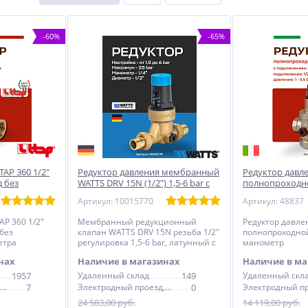
-60%
-65%
TAP 360 1/2"
Редуктор давления мембранный
Редуктор давле
 без
WATTS DRV 15N (1/2") 1,5-6 bar c
полнопроходно
метра
отверстием под манометр
под манометр
Артикул: 10015770
Артикул: 48837
AP 360 1/2"
Мембранный редукционный
Редуктор давлен
без
клапан WATTS DRV 15N резьба 1/2"
полнопроходной
етра
регулировка 1,5-6 bar, латунный c
манометр
отверстием под манометр
нах
Наличие в магазинах
Наличие в ма
1957
Удаленный склад
149
Удаленный скл
Электродный проезд, 6с1
7
Электродный проезд, 6с1
0
24 583,00 руб.
14 119,00 руб.