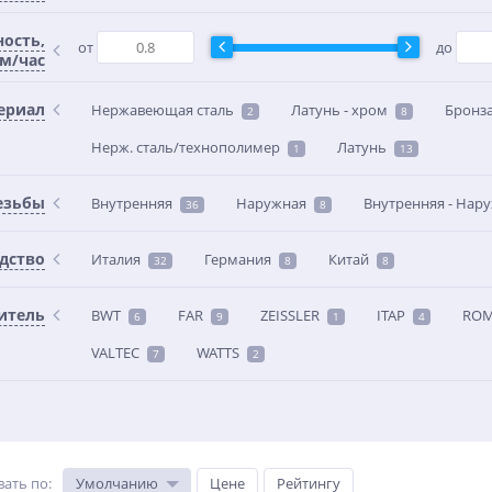
ость,
от
до
 м/час
ериал
Нержавеющая сталь
Латунь - хром
Бронз
2
8
Нерж. сталь/технополимер
Латунь
1
13
езьбы
Внутренняя
Наружная
Внутренняя - Нар
36
8
дство
Италия
Германия
Китай
32
8
8
итель
BWT
FAR
ZEISSLER
ITAP
RO
6
9
1
4
VALTEC
WATTS
7
2
вать по
:
Умолчанию
Цене
Рейтингу