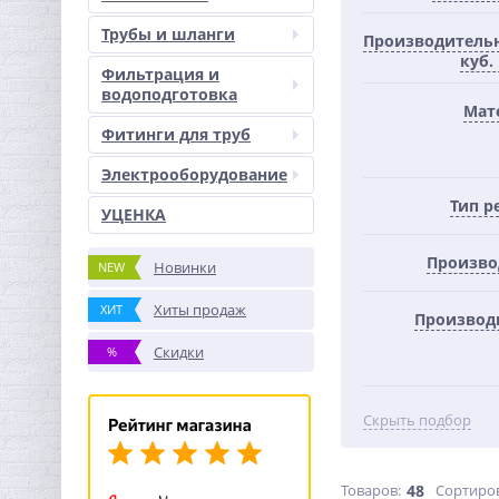
Трубы и шланги
Производительн
куб.
Фильтрация и
водоподготовка
Мат
Фитинги для труб
Электрооборудование
Тип р
УЦЕНКА
Произво
Новинки
NEW
Хиты продаж
ХИТ
Производ
Скидки
%
Скрыть подбор
Товаров:
48
Сортиро