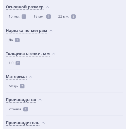
Основной размер
15 мм.
18 мм.
22 мм.
1
1
5
Нарезка по метрам
Да
7
Толщина стенки, мм
1,0
7
Материал
Медь
7
Производство
Италия
7
Производитель