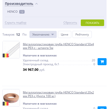
Производитель
HENCO
12
Скрыть подбор
Сбросить
ПОКАЗАТЬ
12
Товаров:
По
:
Умолчанию
Цене
Рейтингу
Металлопластиковая труба HENCO Standard 50х4
мм PEX-c - штанга 5м
Наличие в магазинах
Удаленный склад
20
Электродный проезд, 6с1
0
34 967,00
руб.
Металлопластиковая труба HENCO Standard 20х2
мм PEX-c (бухта 100 м.)
Наличие в магазинах
Удаленный склад
0