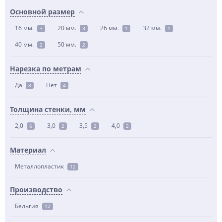
Основной размер
16 мм.
20 мм.
26 мм.
32 мм.
3
3
1
1
40 мм.
50 мм.
2
2
Нарезка по метрам
Да
Нет
8
4
Толщина стенки, мм
2,0
3,0
3,5
4,0
6
2
2
2
Материал
Металлопластик
12
Производство
Бельгия
12