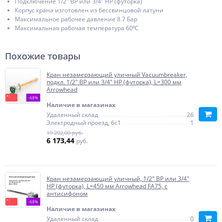
Подключение 1/2" ВР или 3/4" НР (футорка)
Корпус крана изготовлен из бессвинцовой латуни
Максимальное рабочее давление 8.7 Бар
Максимальная рабочая температура 60⁰С
Похожие товары
Кран незамерзающий уличный Vacuumbreaker,
подкл. 1/2" ВР или 3/4" НР (футорка), L=300 мм
Arrowhead
-68%
Наличие в магазинах
Удаленный склад
26
Электродный проезд, 6с1
1
19 292,00 руб.
6 173,44
руб.
Кран незамерзающий уличный, 1/2" ВР или 3/4"
НР (футорка), L=450 мм Arrowhead FA75, с
антисифоном
-68%
Наличие в магазинах
Удаленный склад
0