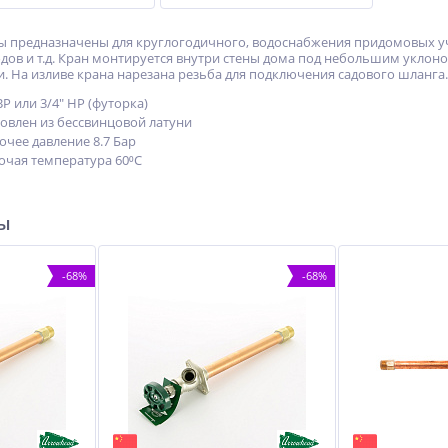
 предназначены для круглогодичного, водоснабжения придомовых уч
одов и т.д. Кран монтируется внутри стены дома под небольшим уклоно
и. На изливе крана нарезана резьба для подключения садового шланга.
Р или 3/4" НР (футорка)
товлен из бессвинцовой латуни
чее давление 8.7 Бар
чая температура 60⁰С
ры
-68%
-68%