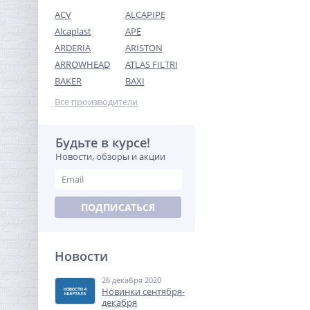
ACV
ALCAPIPE
Alcaplast
APE
ARDERIA
ARISTON
ARROWHEAD
ATLAS FILTRI
Система контроля
BAKER
BAXI
протечек Neptun
Aquacontrol 1/2"
Все производители
15 328,64
руб.
47 902,00 руб.
Будьте в курсе!
Новости, обзоры и акции
-68%
ПОДПИСАТЬСЯ
Новости
26 декабря 2020
Кран шаровый с
Новинки сентября-
электроприводом Neptun
декабря
Profi 220В 1"1/4