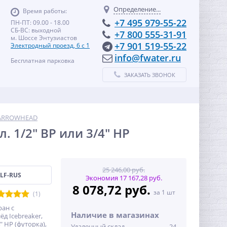
Определение...
Время работы:
+7 495 979-55-22
ПН-ПТ: 09.00 - 18.00
СБ-ВС: выходной
+7 800 555-31-91
м. Шоссе Энтузиастов
+7 901 519-55-22
Электродный проезд, 6 с 1
info@fwater.ru
Бесплатная парковка
ЗАКАЗАТЬ ЗВОНОК
ARROWHEAD
 1/2" ВР или 3/4" НР
25 246,00 руб.
2LF-RUS
Экономия 17 167,28 руб.
8 078,72 руб.
за 1 шт
(1)
ан с
Наличие в магазинах
д Icebreaker,
" НР (футорка),
Удаленный склад
24