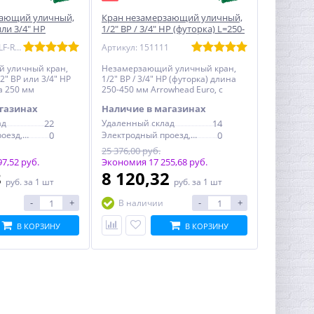
зающий уличный,
Кран незамерзающий уличный,
или 3/4" НР
1/2" ВР / 3/4" НР (футорка) L=250-
50 мм Arrowhead
450 мм Arrowhead Euro, с
Артикул: 455-10LF-RUS
Артикул: 151111
антисифоном
 уличный кран,
Незамерзающий уличный кран,
" ВР или 3/4" НР
1/2" ВР / 3/4" НР (футорка) длина
а 250 мм
250-450 мм Arrowhead Euro, с
антисифоном
газинах
Наличие в магазинах
ад
22
Удаленный склад
14
Электродный проезд, 6с1
0
Электродный проезд, 6с1
0
25 376,00 руб.
7,52 руб.
Экономия 17 255,68 руб.
8
8 120,32
руб.
за 1 шт
руб.
за 1 шт
-
+
-
+
В наличии
В КОРЗИНУ
В КОРЗИНУ