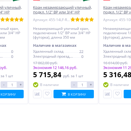
й уличный,
Кран незамерзающий уличный,
Кран незамер
/4" НР
подкл. 1/2" ВР или 3/4" НР
подкл. 1/2" ВР 
 Arrowhead
(футорка), L=350 мм Arrowhead
(футорка), L=2
Артикул: 455-14LF-RUS
чный кран,
Незамерзающий уличный кран,
Незамерзающий
или 3/4" НР
подключение 1/2" ВР или 3/4" НР
подключение 1/2
 мм
(футорка), длина 350 мм
(футорка), длин
Arrowhead
Arrowhead
нах
Наличие в магазинах
Наличие в ма
0
Удаленный склад
22
Удаленный скл
Электродный проезд, 6с1
0
Электродный проезд, 6с1
0
17 862,00 руб.
16 614,00 руб.
руб.
Экономия 12 146,16 руб.
Экономия 11 29
5 715,84
5 316,4
.
за 1 шт
руб.
за 1 шт
-
+
-
+
В наличии
В наличии
 КОРЗИНУ
В КОРЗИНУ