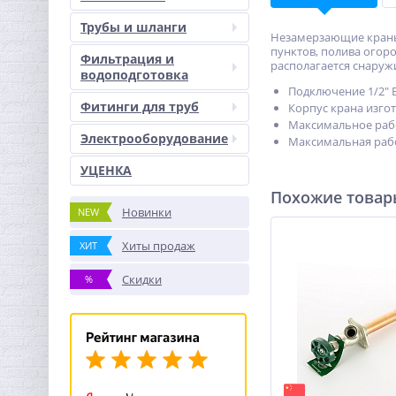
Трубы и шланги
Незамерзающие краны
пунктов, полива огор
Фильтрация и
располагается снаруж
водоподготовка
Подключение 1/2" В
Фитинги для труб
Корпус крана изго
Максимальное рабо
Электрооборудование
Максимальная рабо
УЦЕНКА
Похожие това
Новинки
NEW
Хиты продаж
ХИТ
Скидки
%