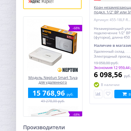
Кран незамерзающи
подкл. 1/2" ВР или 3
(футорка), L=450 мм
Артикул: 455-18LF-RUS
-68%
Незамерзающий ули
подключение 1/2" ВР 
(футорка), длина 450
Arrowhead
Наличие в магази
Удаленный склад
19 058,00 руб.
Экономия 12 959,44 
6 098,56
руб
Модуль Neptun Smart Tuya
для удаленного
В наличии
управления
15 768,96
руб.
В
49 278,00 руб.
-68%
Производители