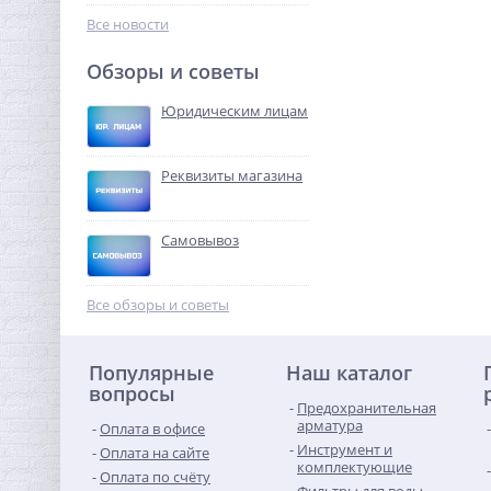
10 072,32
руб.
Все новости
31 476,00 руб.
Обзоры и советы
-68%
Юридическим лицам
Реквизиты магазина
Самовывоз
Муфта редукция 1"1/4 x 1"
(ВР) латунь UNI-FITT
Все обзоры и советы
458,24
руб.
Популярные
Наш каталог
1 432,00 руб.
вопросы
Предохранительная
-68%
арматура
Оплата в офисе
Инструмент и
Оплата на сайте
комплектующие
Оплата по счёту