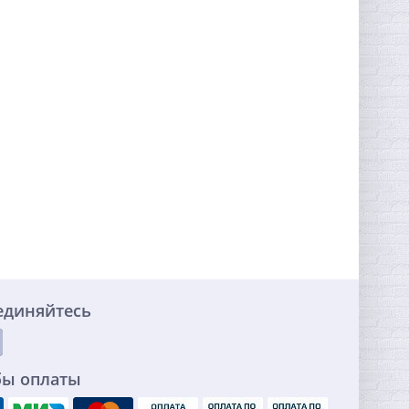
единяйтесь
бы оплаты