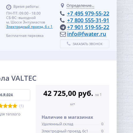
Определение...
Время работы:
+7 495 979-55-22
ПН-ПТ: 09.00 - 18.00
СБ-ВС: выходной
+7 800 555-31-91
м. Шоссе Энтузиастов
+7 901 519-55-22
Электродный проезд, 6 с 1
info@fwater.ru
Бесплатная парковка
ЗАКАЗАТЬ ЗВОНОК
ола VALTEC
42 725,00 руб.
за 1
6.R.024
шт
(1)
для теплого
Наличие в магазинах
Удаленный склад
0
Электродный проезд, 6с1
0