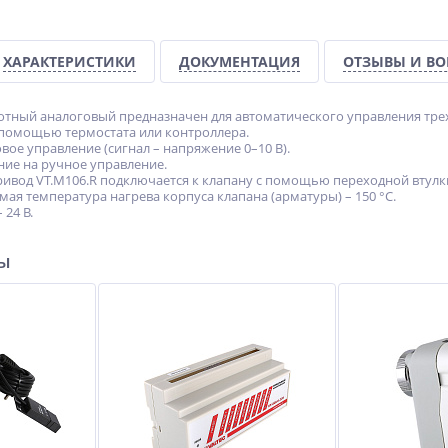
ХАРАКТЕРИСТИКИ
ДОКУМЕНТАЦИЯ
ОТЗЫВЫ И В
отный аналоговый предназначен для автоматического управления тр
 помощью термостата или контроллера.
ое управление (сигнал – напряжение 0–10 В).
ие на ручное управление.
ивод VT.M106.R подключается к клапану с помощью переходной втулки 
ая температура нагрева корпуса клапана (арматуры) – 150 °С.
24 В.
ры