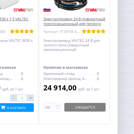
0 х 1,5 VALTEC
Электропривод 24 В поворотный
трехпозиционный для теплого
пола VALTEC
000
Артикул: VT.M106.0.024
пана VALTEC М30 х
Электропривод VALTEC 24 В для
теплого пола поворотный
трехпозиционный
газинах
Наличие в магазинах
ад
0
Удаленный склад
0
Электродный проезд, 6с1
0
Электродный проезд, 6с1
0
0
24 914,00
руб.
за 1 шт
руб.
за 1 шт
-
+
ОЖИДАЕТСЯ
В КОРЗИНУ