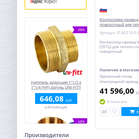
Контроллер-привод 2
поворотный для теп
VALTEC
-68%
Артикул: VT.ACC10.0.
Контроллер-привод V
(50 Гц) для теплого п
поворотный
Наличие в магази
Удаленный склад
Ниппель редукция 1"1/2 x
1"1/4 (НР) латунь UNI-FITT
41 596,00
р
646,08
руб.
В наличии
2 019,00 руб.
В
-68%
Производители