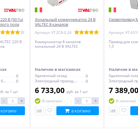
20 В (50 Гц)
Зональный коммуникатор 24 В
Сервопривод М3
лого пола
VALTEC 8 каналов
0
Артикул: VT.ZC8.0.24
Артикул: VT.AS1
ALTEC 220 В
Коммуникатор 8 каналов
Привод для кла
ола
зональный 24 В VALTEC
1,5
нах
Наличие в магазинах
Наличие в ма
0
Удаленный склад
0
Удаленный скл
Электродный проезд, 6с1
0
Электродный проезд, 6с1
0
6 733,00
7 389,0
уб.
за 1 шт
руб.
за 1 шт
-
+
-
+
В наличии
В наличии
 КОРЗИНУ
В КОРЗИНУ