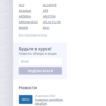
ACV
ALCAPIPE
Alcaplast
APE
ARDERIA
ARISTON
ARROWHEAD
ATLAS FILTRI
Предохранительный
BAKER
BAXI
клапан 3/4х1 ROMMER для
систем водоснабжения 10
Все производители
451,84
бар
руб.
1 412,00 руб.
Будьте в курсе!
Новости, обзоры и акции
-68%
ПОДПИСАТЬСЯ
Новости
26 декабря 2020
Муфта редукция 1"1/4 x 1"
Новинки сентября-
(ВР) латунь UNI-FITT
декабря