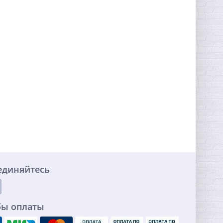
единяйтесь
бы оплаты