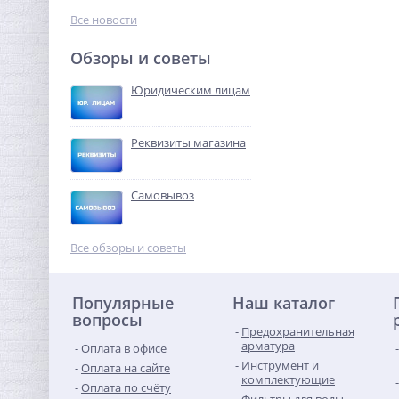
458,24
руб.
Все новости
1 432,00 руб.
Обзоры и советы
-68%
Юридическим лицам
Реквизиты магазина
Самовывоз
Предохранительный
клапан 1 x1 1/4 ROMMER
Все обзоры и советы
для систем водоснабжения
726,72
10 бар
руб.
Популярные
Наш каталог
2 271,00 руб.
вопросы
Предохранительная
-68%
арматура
Оплата в офисе
Инструмент и
Оплата на сайте
комплектующие
Оплата по счёту