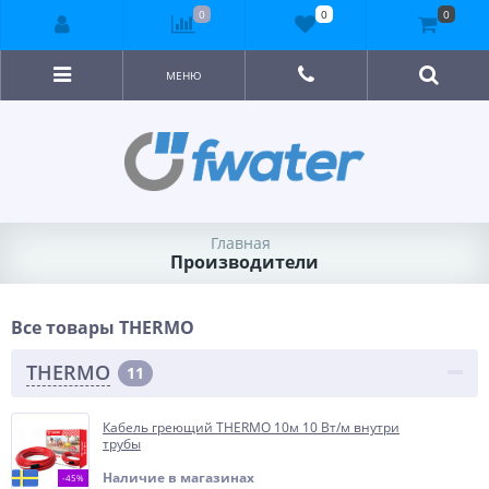
0
0
0
МЕНЮ
Главная
Производители
Все товары THERMO
THERMO
11
Кабель греющий THERMO 10м 10 Вт/м внутри
трубы
Наличие в магазинах
-45%