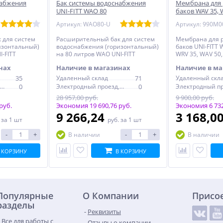
набжения
Бак системы водоснабжения
Мембрана для
UNI-FITT WAО 80
баков WAV 35, 
(горизонтальный)
WAV 50, WAO 50
Артикул: WAO80-U
Артикул: 990M0
проходная)
 для систем
Расширительный бак для систем
Мембрана для 
изонтальный)
водоснабжения (горизонтальный)
баков UNI-FITT 
I-FITT
на 80 литров WAO UNI-FITT
WRV 35, WAV 50,
(не проходная)
нах
Наличие в магазинах
Наличие в ма
35
Удаленный склад
71
Удаленный скл
Электродный проезд, 6с1
0
Электродный проезд, 6с1
0
28 957,00 руб.
9 900,00 руб.
руб.
Экономия 19 690,76 руб.
Экономия 6 732
9 266,24
3 168,0
.
за 1 шт
руб.
за 1 шт
-
+
-
+
В наличии
В наличии
 КОРЗИНУ
В КОРЗИНУ
Популярные
О Компании
Присо
разделы
Реквизиты
Все для работы с
Отзывы о компании