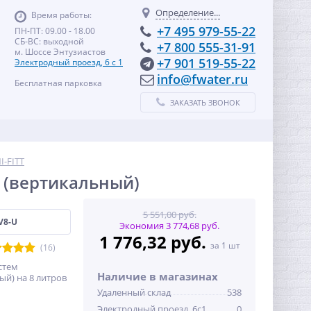
Определение...
Время работы:
+7 495 979-55-22
ПН-ПТ: 09.00 - 18.00
СБ-ВС: выходной
+7 800 555-31-91
м. Шоссе Энтузиастов
+7 901 519-55-22
Электродный проезд, 6 с 1
info@fwater.ru
Бесплатная парковка
ЗАКАЗАТЬ ЗВОНОК
I-FITT
 (вертикальный)
5 551,00 руб.
V8-U
Экономия 3 774,68 руб.
1 776,32 руб.
за 1 шт
(16)
стем
Наличие в магазинах
й) на 8 литров
Удаленный склад
538
Электродный проезд, 6с1
0