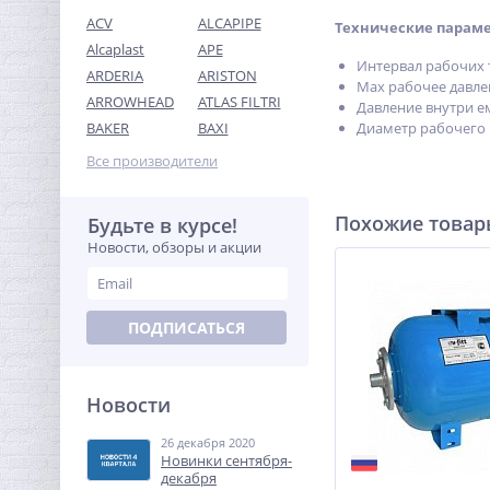
ACV
ALCAPIPE
Технические парам
Alcaplast
APE
Интервал рабочих т
ARDERIA
ARISTON
Max рабочее давлен
ARROWHEAD
ATLAS FILTRI
Давление внутри ем
Переходник резьбовой 1"
Диаметр рабочего 
BAKER
BAXI
x 1/2" ВН никель UNI-FITT
Все производители
232,32
руб.
726,00 руб.
Похожие това
Будьте в курсе!
Новости, обзоры и акции
-68%
ПОДПИСАТЬСЯ
Новости
26 декабря 2020
Ниппель резьбовой 3/8" x
Новинки сентября-
3/8" (НР) никель UNI-FITT
декабря