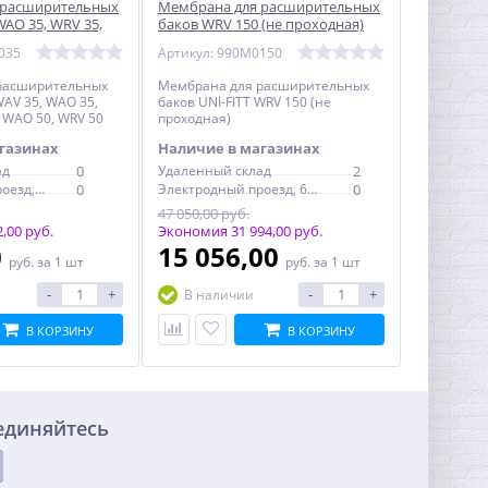
 расширительных
Мембрана для расширительных
WAO 35, WRV 35,
баков WRV 150 (не проходная)
, WRV 50 (не
UNI-FITT
035
Артикул: 990M0150
расширительных
Мембрана для расширительных
WAV 35, WAO 35,
баков UNI-FITT WRV 150 (не
 WAO 50, WRV 50
проходная)
газинах
Наличие в магазинах
ад
0
Удаленный склад
2
Электродный проезд, 6с1
0
Электродный проезд, 6с1
0
47 050,00 руб.
,00 руб.
Экономия 31 994,00 руб.
0
15 056,00
руб.
за 1 шт
руб.
за 1 шт
-
+
-
+
В наличии
В КОРЗИНУ
В КОРЗИНУ
единяйтесь