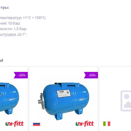
етры:
емператур: +1°С ÷ 100°С;
ие: 10 бар;
кости: 1,5 бар;
штуцера, Ш-1″.
ры
-68%
-68%