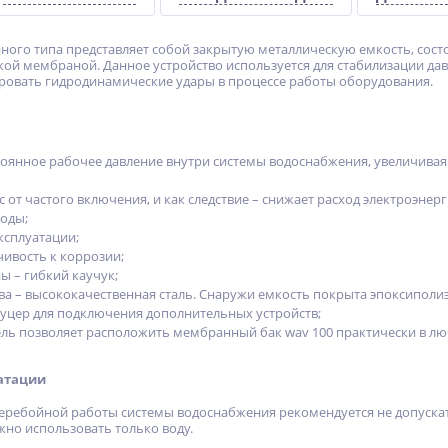
ного типа представляет собой закрытую металлическую емкость, сост
кой мембраной. Данное устройство используется для стабилизации да
овать гидродинамические удары в процессе работы оборудования.
оянное рабочее давление внутри системы водоснабжения, увеличивая 
 от частого включения, и как следствие – снижает расход электроэнерг
воды;
ксплуатации;
чивость к коррозии;
 – гибкий каучук;
ва – высококачественная сталь. Снаружи емкость покрыта эпоксипол
уцер для подключения дополнительных устройств;
ль позволяет расположить мембранный бак wav 100 практически в л
атации
еребойной работы системы водоснабжения рекомендуется не допускать
но использовать только воду.