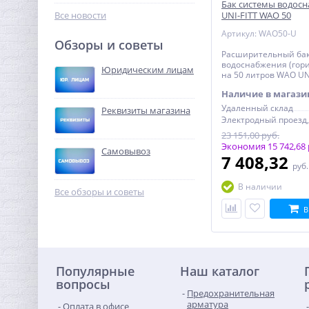
Бак системы водос
96,32
руб.
UNI-FITT WAО 50
Все новости
(горизонтальный)
301,00 руб.
Артикул: WAO50-U
Обзоры и советы
Расширительный бак
-68%
водоснабжения (гор
Юридическим лицам
на 50 литров WAO UN
Наличие в магази
Удаленный склад
Реквизиты магазина
23 151,00 руб.
Экономия 15 742,68 
Самовывоз
7 408,32
руб
Система контроля
В наличии
протечек Neptun Bugatti
Все обзоры и советы
Smart Tuya 3/4"
37 018,88
В
руб.
115 684,00 руб.
-68%
Популярные
Наш каталог
вопросы
Предохранительная
арматура
Оплата в офисе