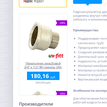
Гидроаккумулятор дан
разделены внутри гиб
избежать и минимизир
-68%
Преимущества:
Поддерживает пост
сантехники, труб;
Предохраняет насос
Создание резерва 
Длительный срок э
Надежность, устой
Переходник резьбовой
Материал мембраны
3/4" x 1/2" ВН никель UNI-
Материал устройст
FITT
180,16
Имеется второй шт
руб.
Вертикальная моде
563,00 руб.
Особенности эксплу
-68%
Для обеспечения бесп
рабочей жидкости мож
Производители