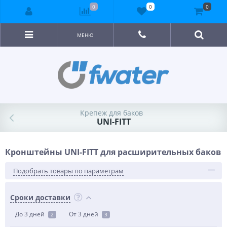
0
0
0
МЕНЮ
Крепеж для баков
UNI-FITT
Кронштейны UNI-FITT для расширительных баков
Подобрать товары по параметрам
Сроки доставки
До 3 дней
От 3 дней
2
3