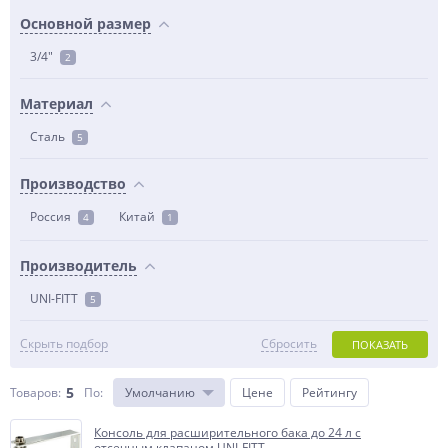
Основной размер
3/4"
2
Материал
Сталь
5
Производство
Россия
Китай
4
1
Производитель
UNI-FITT
5
Скрыть подбор
Сбросить
ПОКАЗАТЬ
5
Товаров:
По
:
Умолчанию
Цене
Рейтингу
Консоль для расширительного бака до 24 л с
отсечным клапаном UNI-FITT