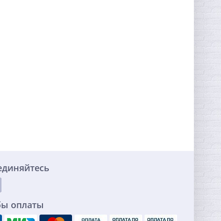
единяйтесь
бы оплаты