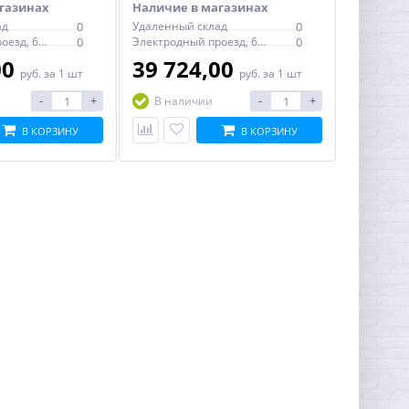
газинах
Наличие в магазинах
ад
0
Удаленный склад
0
Электродный проезд, 6с1
0
Электродный проезд, 6с1
0
00
39 724,00
руб.
за 1 шт
руб.
за 1 шт
-
+
-
+
В наличии
В КОРЗИНУ
В КОРЗИНУ