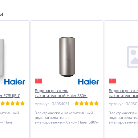
ры
Водонагреватель
Водонагревате
r EC5U(EU)
накопительный Haier S80V-
накопительный
COLOR(S) эмаль - круглый
Q1(R) эмаль - 
Артикул: GA0S40E1CRU
бежевый
пительный
Электрический накопительный
Электрический
водонагреватель с
водонагревател
м Haier
эмалированным баком Haier S80V-
эмалированным
с
COLOR(S) - круглый, цвет бежевый,
ES15V-Q1(R) - пл
статом
с механическим термостатом
механическим 