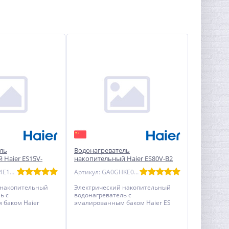
ль
Водонагреватель
 Haier ES15V-
накопительный Haier ES80V-B2
плоский
SLIM эмаль - круглый
Артикул: GA0SC4E1CRU
Артикул: GA0GHKE00RU
 накопительный
Электрический накопительный
ь с
водонагреватель с
 баком Haier
эмалированным баком Haier ES
оский, с
80V-B2 SLIM - круглый, с
термостатом
механическим термостатом