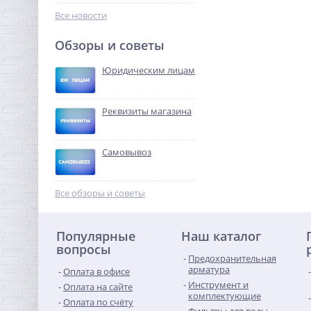
458,24
руб.
Все новости
1 432,00 руб.
Обзоры и советы
-68%
Юридическим лицам
Реквизиты магазина
Самовывоз
Муфта резьбовая 1"1/4 x
1"1/4 (ВР) латунь UNI-FITT
Все обзоры и советы
422,40
руб.
Популярные
Наш каталог
1 320,00 руб.
вопросы
Предохранительная
-68%
арматура
Оплата в офисе
Инструмент и
Оплата на сайте
комплектующие
Оплата по счёту