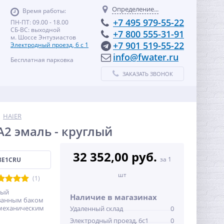
Определение...
Время работы:
+7 495 979-55-22
ПН-ПТ: 09.00 - 18.00
СБ-ВС: выходной
+7 800 555-31-91
м. Шоссе Энтузиастов
+7 901 519-55-22
Электродный проезд, 6 с 1
info@fwater.ru
Бесплатная парковка
ЗАКАЗАТЬ ЗВОНОК
HAIER
2 эмаль - круглый
32 352,00 руб.
за 1
8E1CRU
шт
(1)
ный
Наличие в магазинах
ованным баком
с механическим
Удаленный склад
0
Электродный проезд, 6с1
0