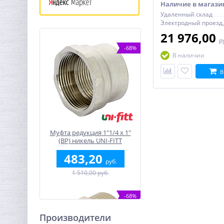
Наличие в магази
Удаленный склад
21 976,00
р
-68%
В наличии
В
Муфта редукция 1"1/4 x 1"
(ВР) никель UNI-FITT
483,20
руб.
1 510,00 руб.
-68%
Производители