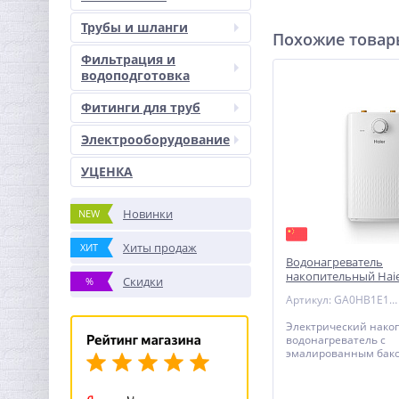
Трубы и шланги
Похожие това
Фильтрация и
водоподготовка
Фитинги для труб
Электрооборудование
УЦЕНКА
Новинки
NEW
Хиты продаж
ХИТ
Водонагреватель
накопительный Haie
Скидки
%
эмаль - плоский
Артикул: GA0HB1E1CRU
Электрический нако
водонагреватель с
эмалированным бако
EC5U(EU) - плоский, 
механическим термо