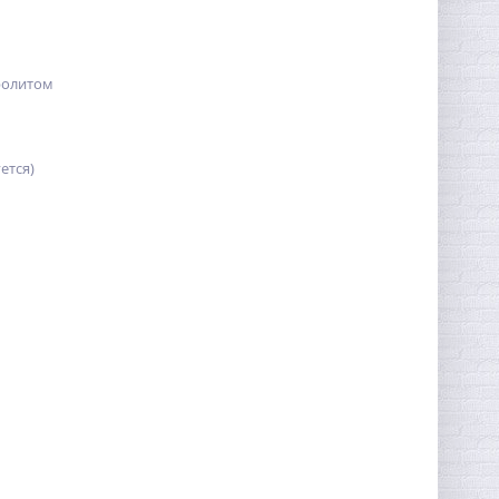
тролитом
ется)