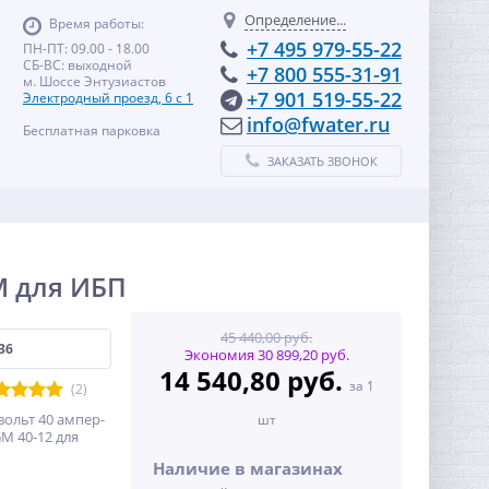
Определение...
Время работы:
+7 495 979-55-22
ПН-ПТ: 09.00 - 18.00
СБ-ВС: выходной
+7 800 555-31-91
м. Шоссе Энтузиастов
+7 901 519-55-22
Электродный проезд, 6 с 1
info@fwater.ru
Бесплатная парковка
ЗАКАЗАТЬ ЗВОНОК
M для ИБП
45 440,00 руб.
36
Экономия 30 899,20 руб.
14 540,80 руб.
за 1
(2)
вольт 40 ампер-
шт
M 40-12 для
Наличие в магазинах