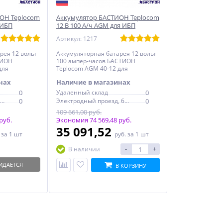
ОН Teplocom
Аккумулятор БАСТИОН Teplocom
 ИБП
12 В 100 A/ч AGM для ИБП
Артикул: 1217
рея 12 вольт
Аккумуляторная батарея 12 вольт
ТИОН
100 ампер-часов БАСТИОН
для
Teplocom AGM 40-12 для
бесперебойника
нах
Наличие в магазинах
0
Удаленный склад
0
Электродный проезд, 6с1
0
Электродный проезд, 6с1
0
109 661,00 руб.
руб.
Экономия 74 569,48 руб.
35 091,52
.
за 1 шт
руб.
за 1 шт
-
+
В наличии
ИДАЕТСЯ
В КОРЗИНУ