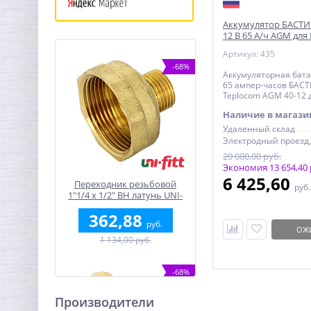
Аккумулятор БАСТИ
12 В 65 A/ч AGM для
Артикул: 435
-68%
Аккумуляторная бата
65 ампер-часов БАС
Teplocom AGM 40-12 
бесперебойника
Наличие в магази
Удаленный склад
20 080,00 руб.
Экономия 13 654,40 
6 425,60
Переходник резьбовой
руб
1"1/4 x 1/2" ВН латунь UNI-
FITT
362,88
руб.
ОЖ
1 134,00 руб.
-68%
Производители