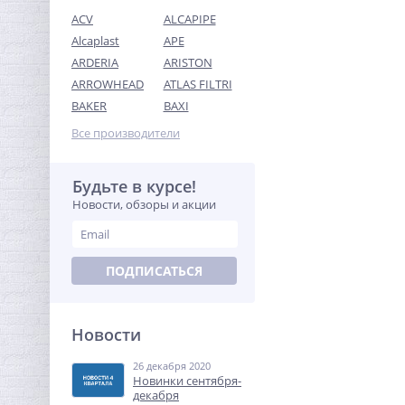
ACV
ALCAPIPE
Alcaplast
APE
ARDERIA
ARISTON
ARROWHEAD
ATLAS FILTRI
Переходник резьбовой 1"
BAKER
BAXI
x 1/2" ВН латунь UNI-FITT
Все производители
202,88
руб.
634,00 руб.
Будьте в курсе!
Новости, обзоры и акции
-68%
ПОДПИСАТЬСЯ
Новости
26 декабря 2020
Муфта редукция 1"1/4 x 1"
Новинки сентября-
(ВР) латунь UNI-FITT
декабря