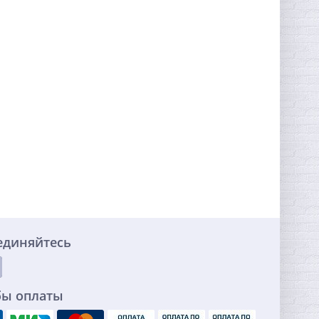
единяйтесь
бы оплаты