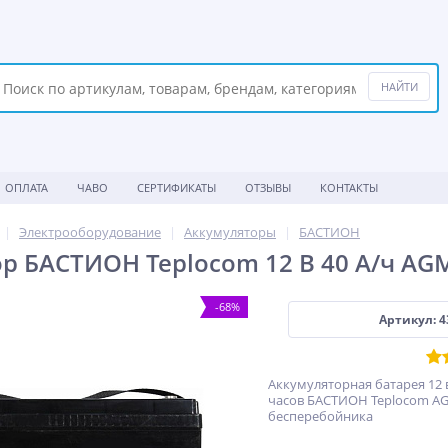
ОПЛАТА
ЧАВО
СЕРТИФИКАТЫ
ОТЗЫВЫ
КОНТАКТЫ
Электрооборудование
Аккумуляторы
БАСТИОН
р БАСТИОН Teplocom 12 В 40 A/ч AG
-68%
Артикул: 4
Аккумуляторная батарея 12 
часов БАСТИОН Teplocom AG
бесперебойника