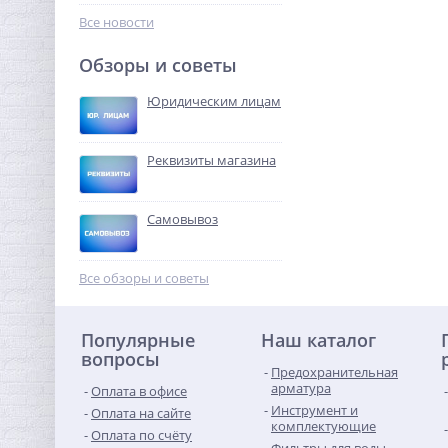
458,24
руб.
Все новости
1 432,00 руб.
Обзоры и советы
-68%
Юридическим лицам
Реквизиты магазина
Самовывоз
Футорка редукционная 1" x
3/4" НВ латунь UNI-FITT
Все обзоры и советы
156,48
руб.
Популярные
Наш каталог
489,00 руб.
вопросы
Предохранительная
-68%
арматура
Оплата в офисе
Инструмент и
Оплата на сайте
комплектующие
Оплата по счёту