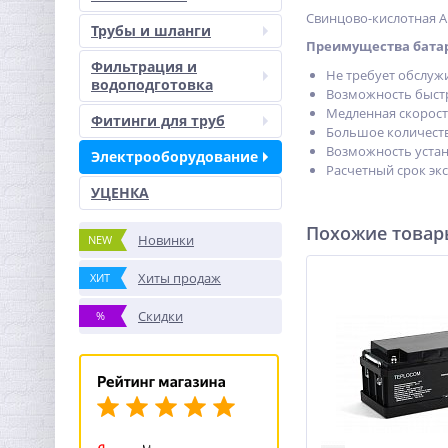
Свинцово-кислотная 
Трубы и шланги
Преимущества батаре
Фильтрация и
Не требует обслужи
водоподготовка
Возможность быстр
Медленная скорост
Фитинги для труб
Большое количество
Возможность устан
Электрооборудование
Расчетный срок экс
УЦЕНКА
Похожие това
Новинки
NEW
Хиты продаж
ХИТ
Скидки
%