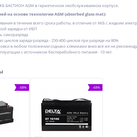
АКБ БАСТИОН AGM в герметичном необслуживаемом корпусе.
й на основе технологии AGM (absorbed glass mat):
вания в течение всего срока работы, в отличие от АКБ с жидким элек
ой зарядки от ИБП
ь саморазряда
 циклов заряда-разряда - 250-400 циклов при разряде на 80%
овки в любом положении (однако клеммами вниз всё же не рекоменду
плуатации с источником бесперебойного питания - 10 лет.
ры
-68%
-68%