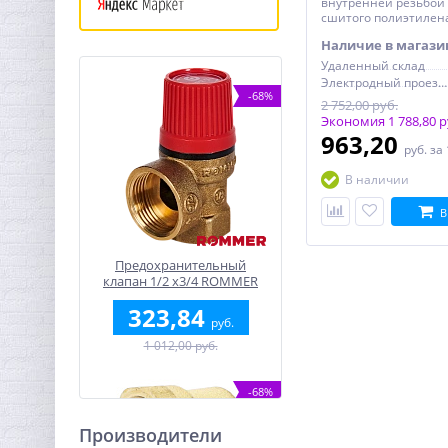
внутренней резьбой 
сшитого полиэтилена 
STOUT
Наличие в магази
Удаленный склад
Электродный проезд, 6с1
-68%
2 752,00 руб.
Экономия 1 788,80 р
963,20
руб.
за
В наличии
В
Предохранительный
клапан 1/2 x3/4 ROMMER
для отопления 1,5 бар
323,84
руб.
1 012,00 руб.
-68%
Производители