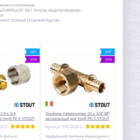
ения и отопления.
uZn40Pb2:ЛС 59-1 Латунь водопроводная).
и.
меют полный упорный буртик.
ХИТ
ХИТ
-65%
-65%
2,8 х 3/4
Тройник-переходник 20 x 3/4" ВР
я труб PE-X STOUT
аксиальный для труб PE-X STOUT
Артикул: SFC-0020-002028
Артикул: SFA-0028-002034
й фитинг
Надвижной тройник-переходник с