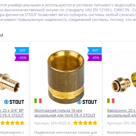
ся универсальными и используются в системах питьевого водоснабж
 высококачественной латуни по стандарту UNI EN 12165 (- CW617N - C
а фитингов STOUT позволяет легко собирать системы любой сложност
ечивают повышенную надёжность соединений системы, потому что и
ры
ХИТ
ХИТ
-65%
-65%
25 x 3/4" ВР
Монтажная гильза 16 мм
Евроконус 20 х 
б PE-X STOUT
аксиальная для труб PE-X STOUT
аксиальный дл
Артикул: SFA-0020-000016
переходник с
Надвижная монтажная гильза для
Компрессионны