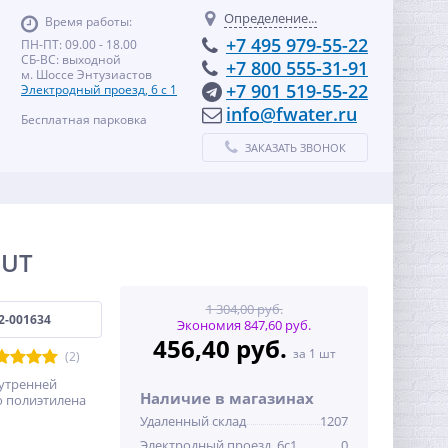
Определение...
Время работы:
+7 495 979-55-22
ПН-ПТ: 09.00 - 18.00
СБ-ВС: выходной
+7 800 555-31-91
м. Шоссе Энтузиастов
+7 901 519-55-22
Электродный проезд, 6 с 1
info@fwater.ru
Бесплатная парковка
ЗАКАЗАТЬ ЗВОНОК
OUT
1 304,00 руб.
2-001634
Экономия 847,60 руб.
456,40 руб.
за 1 шт
(2)
утренней
Наличие в магазинах
о полиэтилена
Удаленный склад
1207
Электродный проезд, 6с1
0