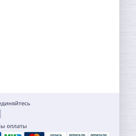
единяйтесь
бы оплаты