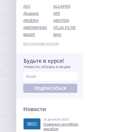
ACV
ALCAPIPE
Alcaplast
APE
ARDERIA
ARISTON
ARROWHEAD
ATLAS FILTRI
Муфта редукция 1"1/4 x 1"
BAKER
BAXI
(ВР) латунь UNI-FITT
Все производители
458,24
руб.
1 432,00 руб.
Будьте в курсе!
Новости, обзоры и акции
-68%
ПОДПИСАТЬСЯ
Новости
26 декабря 2020
Тройник резьбовой (ВР) 1"
Новинки сентября-
латунь UNI-FITT
декабря