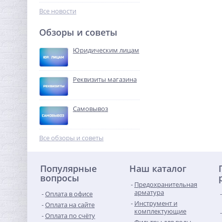
573,44
руб.
Все новости
1 792,00 руб.
Обзоры и советы
-68%
Юридическим лицам
Реквизиты магазина
Самовывоз
Кран шаровый с
электроприводом Neptun
Все обзоры и советы
Profi 12В 1/2"
7 541,76
руб.
Популярные
Наш каталог
23 568,00 руб.
вопросы
Предохранительная
-68%
арматура
Оплата в офисе
Инструмент и
Оплата на сайте
комплектующие
Оплата по счёту