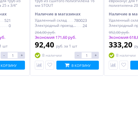
для труб из
труб из сшитого полиэтилена 16
евроконус для 
25 x 3/4"
мм STOUT
полиэтилена 20 
нах
Наличие в магазинах
Наличие в ма
521
Удаленный склад
780023
Удаленный скл
0
Электродный проезд, 6с1
24
264,00 руб.
952,00 руб.
уб.
Экономия 171,60 руб.
Экономия 618,8
92,40
333,20
 1 шт
руб.
за 1 шт
р
-
+
-
+
В наличии
В наличии
 КОРЗИНУ
В КОРЗИНУ