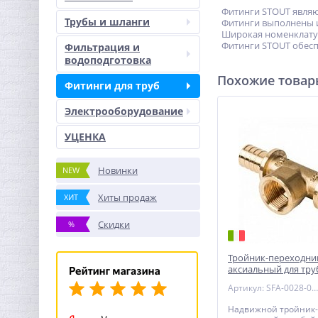
Фитинги STOUT являют
Трубы и шланги
Фитинги выполнены из
Широкая номенклатур
Фитинги STOUT обесп
Фильтрация и
водоподготовка
Похожие това
Фитинги для труб
Электрооборудование
УЦЕНКА
Новинки
NEW
Хиты продаж
ХИТ
Скидки
%
Тройник-переходник 
аксиальный для тру
Артикул: SFA-0028-002534
Надвижной тройник-