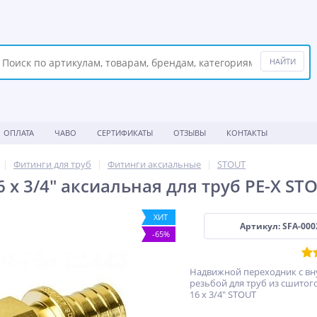
ОПЛАТА
ЧАВО
СЕРТИФИКАТЫ
ОТЗЫВЫ
КОНТАКТЫ
Фитинги для труб
Фитинги аксиальные
STOUT
 x 3/4" аксиальная для труб PE-X ST
ХИТ
Артикул: SFA-000
-65%
Надвижной переходник с вн
резьбой для труб из сшитог
16 x 3/4" STOUT