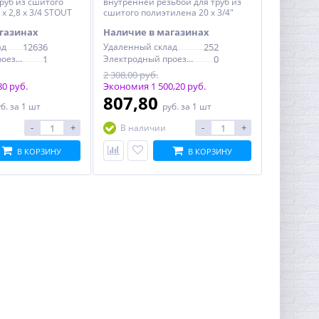
труб из сшитого
внутренней резьбой для труб из
х 2,8 х 3/4 STOUT
сшитого полиэтилена 20 x 3/4"
STOUT
газинах
Наличие в магазинах
ад
12636
Удаленный склад
252
Электродный проезд, 6с1
1
Электродный проезд, 6с1
0
2 308,00 руб.
0 руб.
Экономия 1 500,20 руб.
807,80
уб.
за 1 шт
руб.
за 1 шт
-
+
-
+
В наличии
В КОРЗИНУ
В КОРЗИНУ