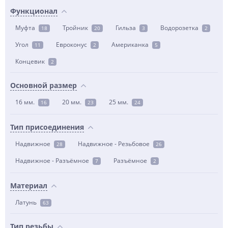
Функционал
Муфта
Тройник
Гильза
Водорозетка
18
20
3
2
Угол
Евроконус
Американка
11
2
5
Концевик
2
Основной размер
16 мм.
20 мм.
25 мм.
16
23
24
Тип присоединения
Надвижное
Надвижное - Резьбовое
28
26
Надвижное - Разъёмное
Разъёмное
7
2
Материал
Латунь
63
Тип резьбы