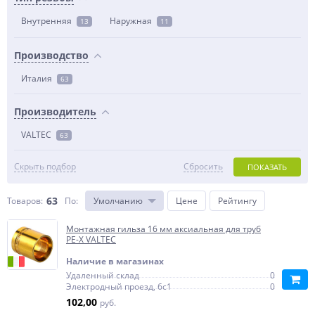
Внутренняя
Наружная
13
11
Производство
Италия
63
Производитель
VALTEC
63
Скрыть подбор
Сбросить
ПОКАЗАТЬ
63
Товаров:
По
:
Умолчанию
Цене
Рейтингу
Монтажная гильза 16 мм аксиальная для труб
PE-X VALTEC
Наличие в магазинах
Удаленный склад
0
Электродный проезд, 6с1
0
102,00
руб.