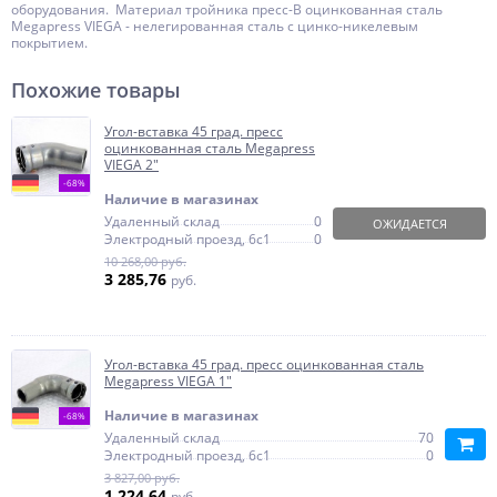
оборудования. Материал тройника пресс-В оцинкованная сталь
Megapress VIEGA - нелегированная сталь с цинко-никелевым
покрытием.
Похожие товары
Угол-вставка 45 град. пресс
оцинкованная сталь Megapress
VIEGA 2"
-68%
Наличие в магазинах
Удаленный склад
0
ОЖИДАЕТСЯ
Электродный проезд, 6с1
0
10 268,00 руб.
3 285,76
руб.
Угол-вставка 45 град. пресс оцинкованная сталь
Megapress VIEGA 1"
Наличие в магазинах
-68%
Удаленный склад
70
Электродный проезд, 6с1
0
3 827,00 руб.
1 224,64
руб.