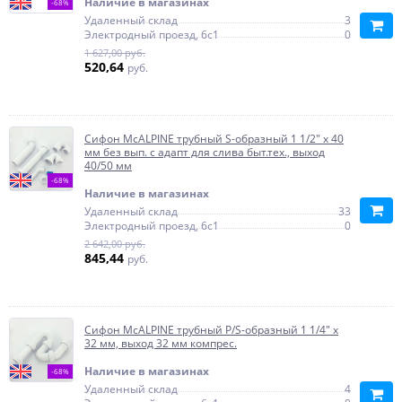
Наличие в магазинах
-68%
Удаленный склад
3
Электродный проезд, 6с1
0
1 627,00 руб.
520,64
руб.
Сифон McALPINE трубный S-образный 1 1/2" х 40
мм без вып. с адапт для слива быт.тех., выход
40/50 мм
-68%
Наличие в магазинах
Удаленный склад
33
Электродный проезд, 6с1
0
2 642,00 руб.
845,44
руб.
Сифон McALPINE трубный P/S-образный 1 1/4" х
32 мм, выход 32 мм компрес.
Наличие в магазинах
-68%
Удаленный склад
4