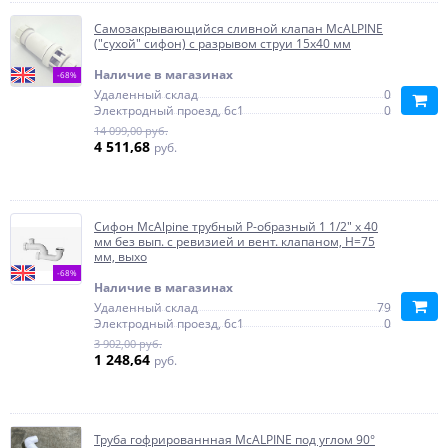
Самозакрывающийся сливной клапан McALPINE
("сухой" сифон) с разрывом струи 15х40 мм
Наличие в магазинах
-68%
Удаленный склад
0
Электродный проезд, 6с1
0
14 099,00 руб.
4 511,68
руб.
Сифон McAlpine трубный Р-образный 1 1/2" х 40
мм без вып. с ревизией и вент. клапаном, H=75
мм, выхо
-68%
Наличие в магазинах
Удаленный склад
79
Электродный проезд, 6с1
0
3 902,00 руб.
1 248,64
руб.
Труба гофрированнная McALPINE под углом 90°