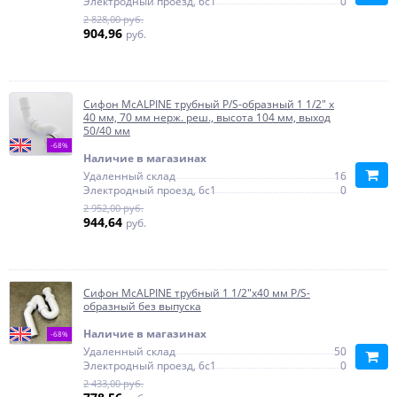
Электродный проезд, 6с1
0
2 828,00 руб.
904,96
руб.
Сифон McALPINE трубный P/S-образный 1 1/2" х
40 мм, 70 мм нерж. реш., высота 104 мм, выход
50/40 мм
-68%
Наличие в магазинах
Удаленный склад
16
Электродный проезд, 6с1
0
2 952,00 руб.
944,64
руб.
Сифон McALPINE трубный 1 1/2"х40 мм P/S-
образный без выпуска
Наличие в магазинах
-68%
Удаленный склад
50
Электродный проезд, 6с1
0
2 433,00 руб.