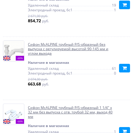
Удаленный склад
19
Электродный проезд, 6с1
1
2 671,00 руб.
854,72
руб.
Сифон McALPINE трубный P/S-образный без
выпуска с регулируемой высотой 90-145 мм и
углом выхода
-68%
Наличие в магазинах
Удаленный склад
61
Электродный проезд, 6с1
0
2 074,00 руб.
663,68
руб.
Сифон McALPINE трубный Р/S-образный 1 1/4" х
32 мм без выпуска c отв. трубой 32 мм, выход 40
мм
-68%
Наличие в магазинах
Удаленный склад
1