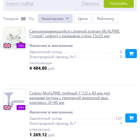
Скрыть подбор
Сбросить
ПОКАЗАТЬ
30
Товаров:
По
:
Умолчанию
Цене
Рейтингу
Самозакрывающийся сливной клапан McALPINE
("сухой" сифон) с разрывом струи 15х25 мм
Наличие в магазинах
-68%
Удаленный склад
0
Электродный проезд, 6с1
0
14 015,00 руб.
4 484,80
руб.
Сифон McALPINE трубный 1"1/2 х 40 мм для
разрыва потока с приемной воронкой вых.
компресс. D=40 мм
-68%
Наличие в магазинах
Удаленный склад
125
Электродный проезд, 6с1
1
3 966,00 руб.
1 269,12
руб.