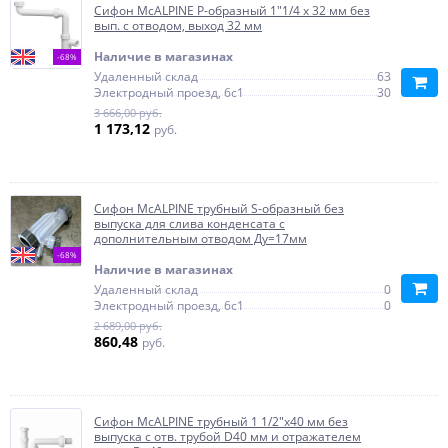
Сифон McALPINE P-образный 1"1/4 х 32 мм без
вып. с отводом, выход 32 мм
Наличие в магазинах
-68%
Удаленный склад
63
Электродный проезд, 6с1
30
3 666,00 руб.
1 173,12
руб.
Сифон McALPINE трубный S-образный без
выпуска для слива конденсата с
дополнительным отводом Ду=17мм
-68%
Наличие в магазинах
Удаленный склад
0
Электродный проезд, 6с1
0
2 689,00 руб.
860,48
руб.
Сифон McALPINE трубный 1 1/2"х40 мм без
выпуска с отв. трубой D40 мм и отражателем