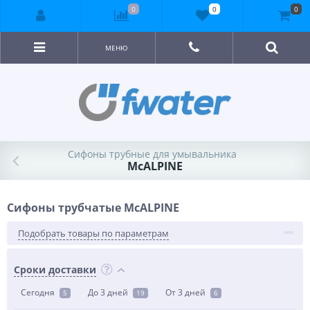
0
0
0
МЕНЮ
Сифоны трубные для умывальника
McALPINE
Сифоны трубчатые McALPINE
Подобрать товары по параметрам
Сроки доставки
Сегодня
До 3 дней
От 3 дней
5
19
6