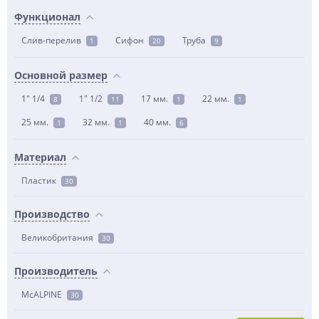
Функционал
Слив-перелив
Сифон
Труба
1
20
9
Основной размер
1" 1/4
1" 1/2
17 мм.
22 мм.
8
11
1
1
25 мм.
32 мм.
40 мм.
1
1
6
Материал
Пластик
30
Производство
Великобритания
30
Производитель
McALPINE
30