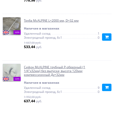
778,56
руб.
Труба McALPINE L=2000 мм, D=32 мм
Наличие в магазинах
-68%
Удаленный склад
1
Электродный проезд, 6с1
0
1 667,00 руб.
533,44
руб.
Сифон McALPINE трубный Р-образный (1
1/4"х32мм) без выпуска; высота 120мм;
компрессионный Ду=32мм
-68%
Наличие в магазинах
Удаленный склад
9
Электродный проезд, 6с1
0
1 992,00 руб.
637,44
руб.