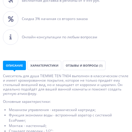
Бесплатная доставка в регионы от 9 999 руб.
Скидка 3% начиная со второго заказа
Онлайн-консультации по любым вопросам
ОПИСАНИЕ
ХАРАКТЕРИСТИКИ
ОТЗЫВЫ И ВОПРОСЫ
(0)
Смеситель для душа TIEMME TEN TN04 выполнен в классическом стиле
и имеет хромированное покрытие, которое не только придаёт ему
стильный внешний вид, но и защищает от коррозии и царапин. Он
идеально подойдёт для вашей ванной комнаты и поможет создать
уютную атмосферу.
Основные характеристики:
Механизм управления - керамический картридж;
Функция экономии воды - встроенный аэратор с системой
EcoPower;
Монтаж - настенный;
Стандарт подводки - 1/2";