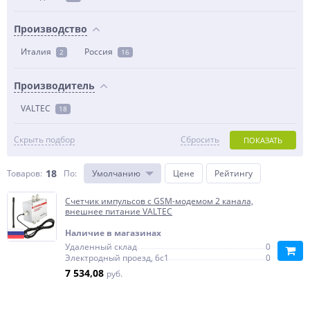
Производство
Италия
Россия
2
16
Производитель
VALTEC
18
Скрыть подбор
Сбросить
ПОКАЗАТЬ
18
Товаров:
По
:
Умолчанию
Цене
Рейтингу
Счетчик импульсов c GSM-модемом 2 канала,
внешнее питание VALTEC
Наличие в магазинах
Удаленный склад
0
Электродный проезд, 6с1
0
7 534,08
руб.