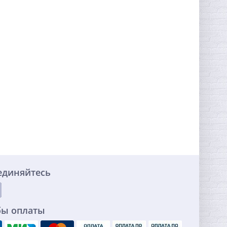
единяйтесь
бы оплаты