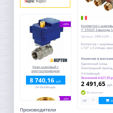
-68%
Коллектор с шаров
1" STOUT 3 выхода 1
ручки
Артикул: SMB 6200 011203
Коллектор с шаровы
х 1/2" х 3 отвода, кр
Наличие в магази
Удаленный склад
Кран шаровый с
электроприводом
7 119,00 руб.
BugattiPro 220В 1/2"
Экономия 4 627,35 р
8 740,16
руб.
2 491,65
руб
27 313,00 руб.
В наличии
-68%
В
Производители