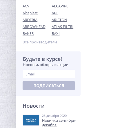
ACV
ALCAPIPE
Alcaplast
APE
ARDERIA
ARISTON
ARROWHEAD
ATLAS FILTRI
Тройник резьбовой (ВР)
BAKER
BAXI
1"1/2 латунь UNI-FITT
Все производители
1 234,56
руб.
3 858,00 руб.
Будьте в курсе!
Новости, обзоры и акции
-68%
ПОДПИСАТЬСЯ
Новости
26 декабря 2020
Ниппель редукция 1/2" x
Новинки сентября-
3/8" (НР) никель UNI-FITT
декабря