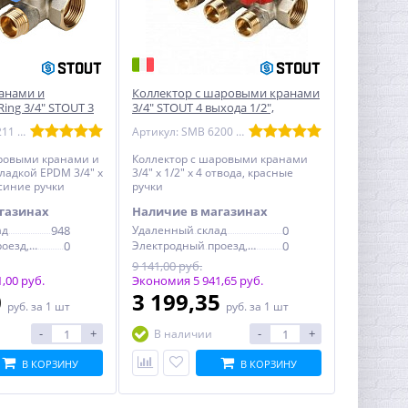
ранами и
Коллектор с шаровыми кранами
ing 3/4" STOUT 3
3/4" STOUT 4 выхода 1/2",
иние ручки
красные ручки
Артикул: SMB 6211 341203
Артикул: SMB 6200 341204
аровыми кранами и
Коллектор с шаровыми кранами
ладкой EPDM 3/4" х
3/4" х 1/2" х 4 отвода, красные
 синие ручки
ручки
газинах
Наличие в магазинах
ад
948
Удаленный склад
0
Электродный проезд, 6с1
0
Электродный проезд, 6с1
0
9 141,00 руб.
,00 руб.
Экономия 5 941,65 руб.
0
3 199,35
руб.
за 1 шт
руб.
за 1 шт
-
+
-
+
В наличии
В КОРЗИНУ
В КОРЗИНУ