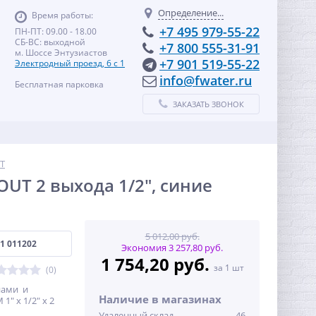
Определение...
Время работы:
+7 495 979-55-22
ПН-ПТ: 09.00 - 18.00
СБ-ВС: выходной
+7 800 555-31-91
м. Шоссе Энтузиастов
+7 901 519-55-22
Электродный проезд, 6 с 1
info@fwater.ru
Бесплатная парковка
ЗАКАЗАТЬ ЗВОНОК
T
OUT 2 выхода 1/2", синие
5 012,00 руб.
1 011202
Экономия 3 257,80 руб.
1 754,20 руб.
за 1 шт
(0)
нами и
Наличие в магазинах
" х 1/2" х 2
Удаленный склад
46