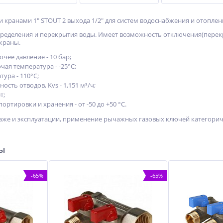
 кранами 1" STOUT 2 выхода 1/2" для систем водоснабжения и отоплен
пределения и перекрытия воды. Имеет возможность отключения(перек
краны.
чее давление - 10 бар;
ая температура - -25°С;
ура - 110°С;
сть отводов, Kvs - 1,151 м³/ч;
т;
ортировки и хранения - от -50 до +50 °С.
же и эксплуатации, применение рычажных газовых ключей категорич
ры
-65%
-65%