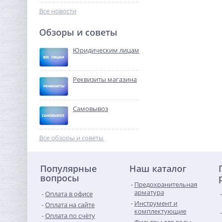
115,52
руб.
Все новости
361,00 руб.
Обзоры и советы
-68%
Юридическим лицам
Реквизиты магазина
Самовывоз
Тройник редукция (ВР) 3/4"
x 1/2" x 3/4" никель UNI-
Все обзоры и советы
FITT
357,76
руб.
Популярные
Наш каталог
1 118,00 руб.
вопросы
Предохранительная
-68%
арматура
Оплата в офисе
Инструмент и
Оплата на сайте
комплектующие
Оплата по счёту