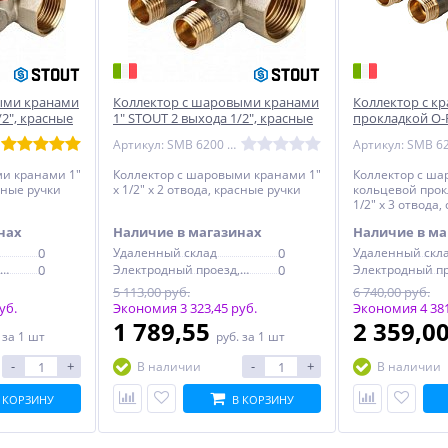
ыми кранами
Коллектор с шаровыми кранами
Коллектор с к
/2", красные
1" STOUT 2 выхода 1/2", красные
прокладкой O-R
ручки
выхода 1/2", с
Артикул: SMB 6200 011202
ми кранами 1"
Коллектор с шаровыми кранами 1"
Коллектор с ш
асные ручки
х 1/2" х 2 отвода, красные ручки
кольцевой прок
1/2" х 3 отвода,
нах
Наличие в магазинах
Наличие в ма
0
Удаленный склад
0
Удаленный скл
Электродный проезд, 6с1
0
Электродный проезд, 6с1
0
5 113,00 руб.
6 740,00 руб.
уб.
Экономия 3 323,45 руб.
Экономия 4 381
1 789,55
2 359,0
.
за 1 шт
руб.
за 1 шт
-
+
-
+
В наличии
В наличии
 КОРЗИНУ
В КОРЗИНУ