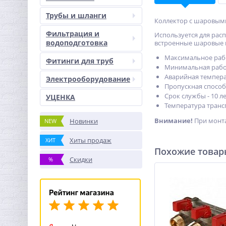
Трубы и шланги
Коллектор с шаровыми
Фильтрация и
Используется для рас
водоподготовка
встроенные шаровые 
Максимальное рабо
Фитинги для труб
Минимальная рабоч
Аварийная температ
Электрооборудование
Пропускная способно
Срок службы - 10 ле
УЦЕНКА
Температура трансп
Внимание!
При монта
Новинки
NEW
Хиты продаж
ХИТ
Похожие това
Скидки
%