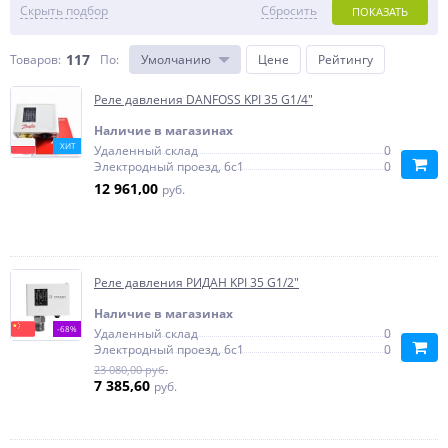
Скрыть подбор
Сбросить
ПОКАЗАТЬ
117
Товаров:
По
:
Умолчанию
Цене
Рейтингу
Реле давления DANFOSS KPI 35 G1/4"
Наличие в магазинах
ХИТ
Удаленный склад
0
Электродный проезд, 6с1
0
12 961,00
руб.
Реле давления РИДАН KPI 35 G1/2"
Наличие в магазинах
-68%
Удаленный склад
0
Электродный проезд, 6с1
0
23 080,00 руб.
7 385,60
руб.