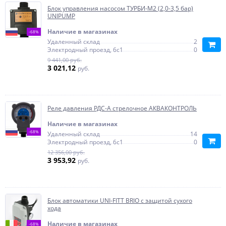
Блок управления насосом ТУРБИ-М2 (2,0-3,5 бар)
UNIPUMP
Наличие в магазинах
-68%
Удаленный склад
2
Электродный проезд, 6с1
0
9 441,00 руб.
3 021,12
руб.
Реле давления РДС-А стрелочное АКВАКОНТРОЛЬ
Наличие в магазинах
-68%
Удаленный склад
14
Электродный проезд, 6с1
0
12 356,00 руб.
3 953,92
руб.
Блок автоматики UNI-FITT BRIO с защитой сухого
хода
Наличие в магазинах
-68%