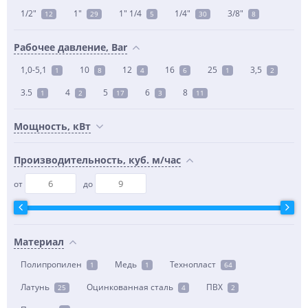
1/2"
1"
1" 1/4
1/4"
3/8"
12
29
5
30
8
Рабочее давление, Bar
1,0-5,1
10
12
16
25
3,5
1
8
4
6
1
2
3.5
4
5
6
8
1
2
17
3
11
Мощность, кВт
Производительность, куб. м/час
от
до
Материал
Полипропилен
Медь
Технопласт
1
1
64
Латунь
Оцинкованная сталь
ПВХ
25
4
2