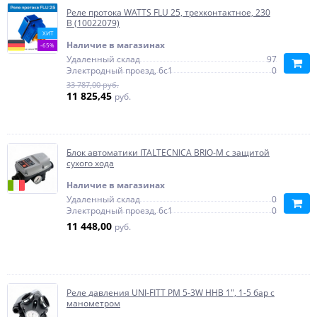
Реле протока WATTS FLU 25, трехконтактное, 230
В (10022079)
ХИТ
Наличие в магазинах
-65%
Удаленный склад
97
Электродный проезд, 6с1
0
33 787,00 руб.
11 825,45
руб.
Блок автоматики ITALTECNICA BRIO-М с защитой
сухого хода
Наличие в магазинах
Удаленный склад
0
Электродный проезд, 6с1
0
11 448,00
руб.
Реле давления UNI-FITT РМ 5-3W ННВ 1", 1-5 бар с
манометром