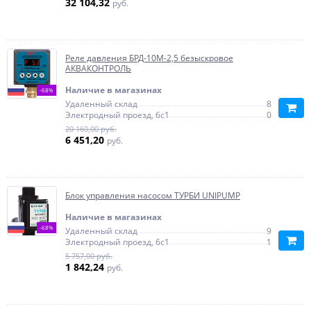
32 104,32
руб.
Реле давления БРД-10М-2,5 безыскровое
АКВАКОНТРОЛЬ
Наличие в магазинах
-68%
Удаленный склад
8
Электродный проезд, 6с1
0
20 160,00 руб.
6 451,20
руб.
Блок управления насосом ТУРБИ UNIPUMP
Наличие в магазинах
-68%
Удаленный склад
9
Электродный проезд, 6с1
1
5 757,00 руб.
1 842,24
руб.