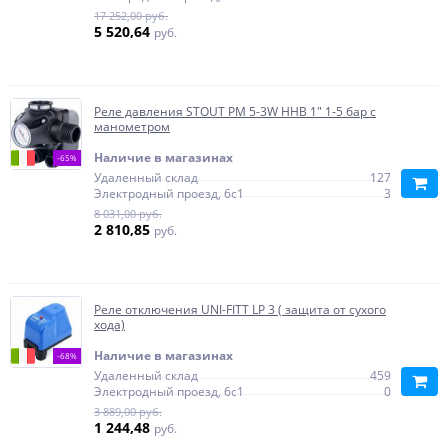
17 252,00 руб.
5 520,64
руб.
Реле давления STOUT РМ 5-3W ННВ 1" 1-5 бар с
манометром
Наличие в магазинах
-65%
Удаленный склад
127
Электродный проезд, 6с1
3
8 031,00 руб.
2 810,85
руб.
Реле отключения UNI-FITT LP 3 ( защита от сухого
хода)
Наличие в магазинах
-68%
Удаленный склад
459
Электродный проезд, 6с1
0
3 889,00 руб.
1 244,48
руб.