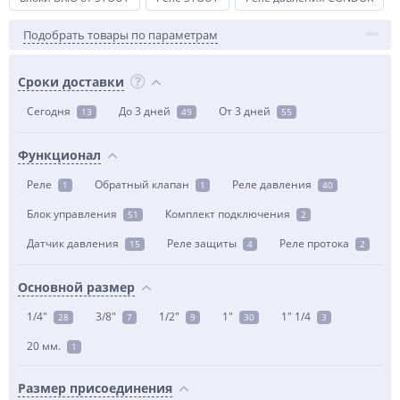
Подобрать товары по параметрам
Сроки доставки
Сегодня
До 3 дней
От 3 дней
13
49
55
Функционал
Реле
Обратный клапан
Реле давления
1
1
40
Блок управления
Комплект подключения
51
2
Датчик давления
Реле защиты
Реле протока
15
4
2
Основной размер
1/4"
3/8"
1/2"
1"
1" 1/4
28
7
9
30
3
20 мм.
1
Размер присоединения