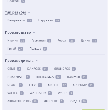
Пластик
6
Тип резьбы
Внутренняя
Наружная
13
46
Производство
Италия
Германия
Россия
Дания
36
5
26
14
Китай
Польша
27
9
Производитель
CEME
DANFOSS
GRUNDFOS
2
11
8
HEISSKRAFT
ITALTECNICA
ROMMER
1
12
11
STOUT
TREVI
UNI-FITT
UNIPUMP
9
1
12
11
VALTEC
WATERSTRY
WATTS
4
7
3
АКВАКОНТРОЛЬ
ДЖИЛЕКС
РИДАН
10
5
10