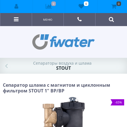
0
0
0
МЕНЮ
Сепараторы воздуха и шлама
STOUT
Сепаратор шлама c магнитом и циклонным
фильтром STOUT 1" ВР/ВР
-65%