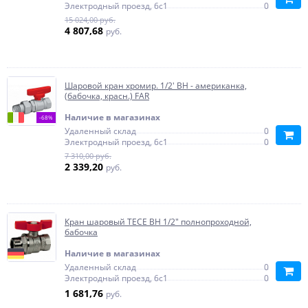
Электродный проезд, 6с1
0
15 024,00 руб.
4 807,68
руб.
Шаровой кран хромир. 1/2' ВН - американка,
(бабочка, красн.) FAR
Наличие в магазинах
-68%
Удаленный склад
0
Электродный проезд, 6с1
0
7 310,00 руб.
2 339,20
руб.
Кран шаровый TECE ВН 1/2" полнопроходной,
бабочка
Наличие в магазинах
Удаленный склад
0
Электродный проезд, 6с1
0
1 681,76
руб.