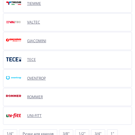
TIEMME
VALTEC
GIACOMINI
TECE
OVENTROP
ROMMER
UNI-FITT
1/4"
Ручки для кранов
3/8"
1/2"
3/4"
1"