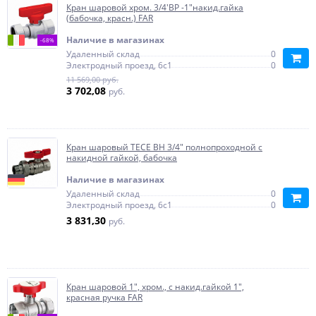
Кран шаровой хром. 3/4'ВР -1"накид.гайка
(бабочка, красн.) FAR
Наличие в магазинах
-68%
Удаленный склад
0
Электродный проезд, 6с1
0
11 569,00 руб.
3 702,08
руб.
Кран шаровый TECE ВН 3/4" полнопроходной с
накидной гайкой, бабочка
Наличие в магазинах
Удаленный склад
0
Электродный проезд, 6с1
0
3 831,30
руб.
Кран шаровой 1", хром., с накид.гайкой 1",
красная ручка FAR