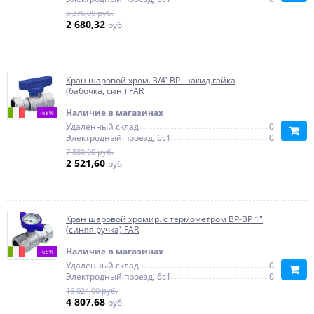
8 376,00 руб.
2 680,32
руб.
Кран шаровой хром. 3/4' ВР -накид.гайка
(бабочка, син.) FAR
Наличие в магазинах
-68%
Удаленный склад
0
Электродный проезд, 6с1
0
7 880,00 руб.
2 521,60
руб.
Кран шаровой хромир. с термометром ВР-ВР 1"
(синяя ручка) FAR
Наличие в магазинах
-68%
Удаленный склад
0
Электродный проезд, 6с1
0
15 024,00 руб.
4 807,68
руб.