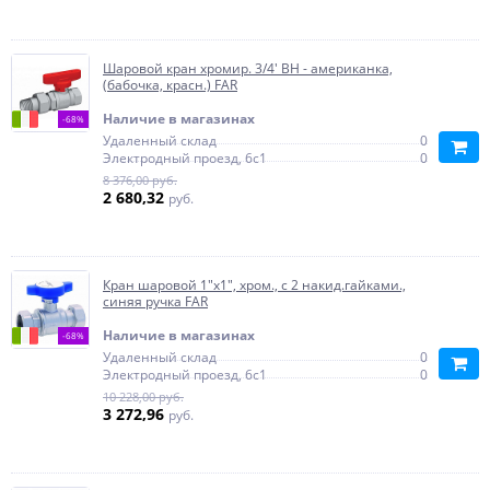
Шаровой кран хромир. 3/4' ВН - американка,
(бабочка, красн.) FAR
Наличие в магазинах
-68%
Удаленный склад
0
Электродный проезд, 6с1
0
8 376,00 руб.
2 680,32
руб.
Кран шаровой 1"х1", хром., с 2 накид.гайками.,
синяя ручка FAR
Наличие в магазинах
-68%
Удаленный склад
0
Электродный проезд, 6с1
0
10 228,00 руб.
3 272,96
руб.