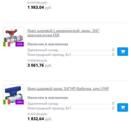
6 197,00 руб.
1 983,04
руб.
Кран шаровой с американкой, хром., 3/4",
красная ручка FAR
Наличие в магазинах
-68%
Удаленный склад
0
Электродный проезд, 6с1
0
9 568,00 руб.
3 061,76
руб.
Кран шаровой хром. 3/4"НР (бабочка, син.) FAR
Наличие в магазинах
-68%
Удаленный склад
0
Электродный проезд, 6с1
0
5 727,00 руб.
1 832,64
руб.