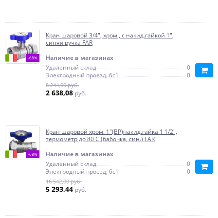
Кран шаровой 3/4", хром., с накид.гайкой 1",
синяя ручка FAR
Наличие в магазинах
-68%
Удаленный склад
0
Электродный проезд, 6с1
0
8 244,00 руб.
2 638,08
руб.
Кран шаровой хром. 1"(ВР)накид.гайка 1 1/2",
термометр до 80 С (бабочка, син.) FAR
Наличие в магазинах
-68%
Удаленный склад
0
Электродный проезд, 6с1
0
16 542,00 руб.
5 293,44
руб.