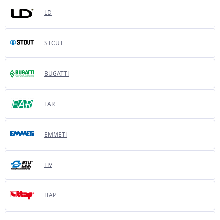
LD
STOUT
BUGATTI
FAR
EMMETI
FIV
ITAP