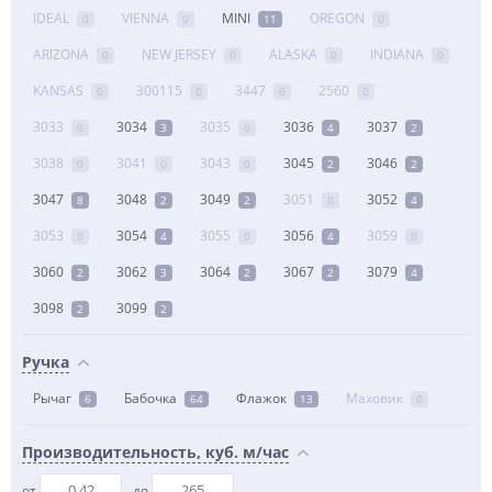
IDEAL
VIENNA
MINI
OREGON
0
0
11
0
ARIZONA
NEW JERSEY
ALASKA
INDIANA
0
0
0
0
KANSAS
300115
3447
2560
0
0
0
0
3033
3034
3035
3036
3037
0
3
0
4
2
3038
3041
3043
3045
3046
0
0
0
2
2
3047
3048
3049
3051
3052
8
2
2
0
4
3053
3054
3055
3056
3059
0
4
0
4
0
3060
3062
3064
3067
3079
2
3
2
2
4
3098
3099
2
2
Ручка
Рычаг
Бабочка
Флажок
Маховик
6
64
13
0
Производительность, куб. м/час
от
до