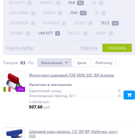
BUGATTI
EMMETI
FAR
FIV
0
0
54
0
GIACOMINI
БРОЕН
ITAP
LD
0
0
11
0
OVENTROP
ROMMER
STOUT
TECE
0
0
0
16
TIEMME
UNI-FITT
VALTEC
VIEGA
0
2
0
0
Скрыть подбор
Сбросить
ПОКАЗАТЬ
83
Товаров:
По
:
Умолчанию
Цене
Рейтингу
Мини-кран шаровый ITAP MINI 3/8'' ВН флажок
Наличие в магазинах
-60%
Удаленный склад
0
Электродный проезд, 6с1
0
1 269,00 руб.
507,60
руб.
Шаровой кран хромир. 1/2' ВР-ВР, (бабочка, син.)
FAR