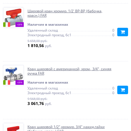
Шаровой кран хромир. 1/2' ВР-ВР, (бабочка,
красн.) FAR
Наличие в магазинах
-68%
Удаленный склад
0
Электродный проезд, 6с1
0
5 658,00 руб.
1 810,56
руб.
Кран шаровой с американкой, хром., 3/4", синяя
ручка FAR
Наличие в магазинах
-68%
Удаленный склад
0
Электродный проезд, 6с1
0
9 568,00 руб.
3 061,76
руб.
Кран шаровой 1/2",хромир. 3/4" накид.гайки