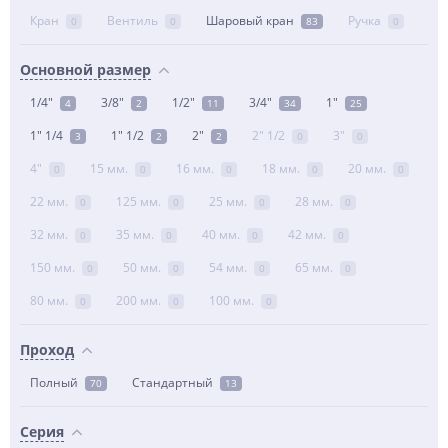
Кран
Вентиль
Шаровый кран
Ручка
0
0
83
0
Основной размер
1/4"
3/8"
1/2"
3/4"
1"
4
2
11
34
25
1" 1/4
1" 1/2
2"
2" 1/2
3"
3
2
2
0
0
4"
15 мм.
16 мм.
18 мм.
20 мм.
0
0
0
0
0
22 мм.
125 мм.
25 мм.
28 мм.
0
0
0
0
32 мм.
35 мм.
40 мм.
42 мм.
0
0
0
0
150 мм.
50 мм.
54 мм.
65 мм.
0
0
0
0
80 мм.
200 мм.
100 мм.
0
0
0
Проход
Полный
Стандартный
70
13
Серия