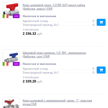
Кран шаровой хром. 1/2'ВР-3/4"накид.гайка
(бабочка, красн.) FAR
Наличие в магазинах
-68%
Удаленный склад
0
Электродный проезд, 6с1
0
7 301,00 руб.
2 336,32
руб.
Шаровой кран хромир. 1/2' ВН - американка,
(бабочка, син.) FAR
Наличие в магазинах
-68%
Удаленный склад
0
Электродный проезд, 6с1
0
7 310,00 руб.
2 339,20
руб.
Кран шаровой с американкой, хром., 1", красная
ручка FAR