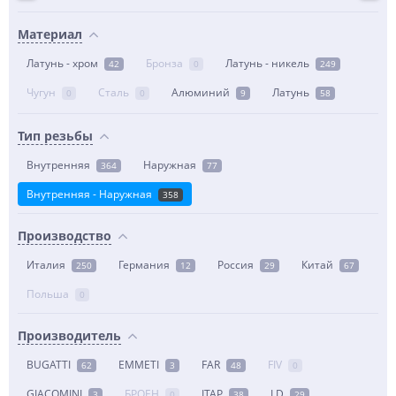
Материал
Латунь - хром
Бронза
Латунь - никель
42
0
249
Чугун
Сталь
Алюминий
Латунь
0
0
9
58
Тип резьбы
Внутренняя
Наружная
364
77
Внутренняя - Наружная
358
Производство
Италия
Германия
Россия
Китай
250
12
29
67
Польша
0
Производитель
BUGATTI
EMMETI
FAR
FIV
62
3
48
0
GIACOMINI
БРОЕН
ITAP
LD
3
0
38
29