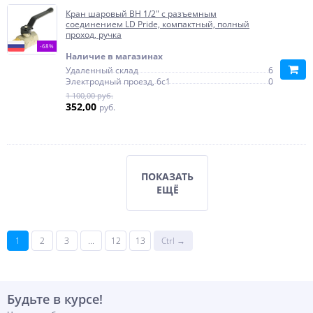
Кран шаровый ВН 1/2" с разъемным
соединением LD Pride, компактный, полный
проход, ручка
-68%
Наличие в магазинах
Удаленный склад
6
Электродный проезд, 6с1
0
1 100,00 руб.
352,00
руб.
ПОКАЗАТЬ
ЕЩЁ
1
2
3
...
12
13
Ctrl →
Будьте в курсе!