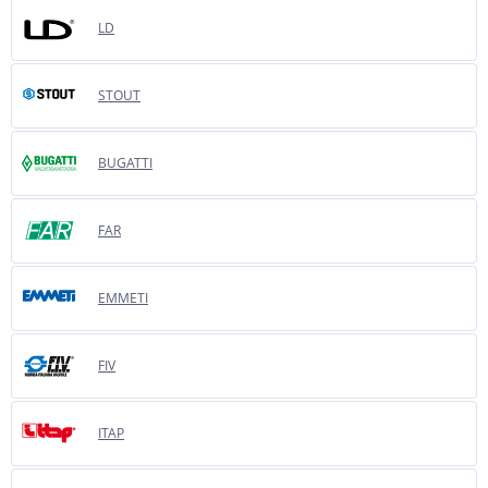
LD
STOUT
BUGATTI
FAR
EMMETI
FIV
ITAP