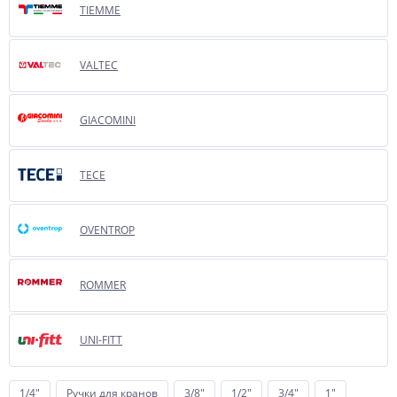
TIEMME
VALTEC
GIACOMINI
TECE
OVENTROP
ROMMER
UNI-FITT
1/4"
Ручки для кранов
3/8"
1/2"
3/4"
1"