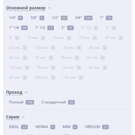
Основной размер
1/4"
3/8"
1/2"
3/4"
1"
8
5
93
104
76
1" 1/4
1" 1/2
2"
2" 1/2
3"
39
17
16
0
0
4"
15 мм.
16 мм.
18 мм.
20 мм.
0
0
0
0
0
22 мм.
125 мм.
25 мм.
28 мм.
0
0
0
0
32 мм.
35 мм.
40 мм.
42 мм.
0
0
0
0
150 мм.
50 мм.
54 мм.
65 мм.
0
0
0
0
80 мм.
200 мм.
100 мм.
0
0
0
Проход
Полный
Стандартный
298
50
Серия
IDEAL
VIENNA
MINI
OREGON
23
9
6
27