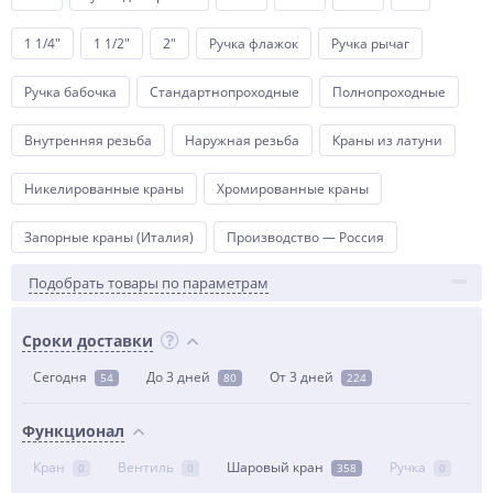
1 1/4"
1 1/2"
2"
Ручка флажок
Ручка рычаг
Ручка бабочка
Стандартнопроходные
Полнопроходные
Внутренняя резьба
Наружная резьба
Краны из латуни
Никелированные краны
Хромированные краны
Запорные краны (Италия)
Производство — Россия
Подобрать товары по параметрам
Сроки доставки
Сегодня
До 3 дней
От 3 дней
54
80
224
Функционал
Кран
Вентиль
Шаровый кран
Ручка
0
0
358
0