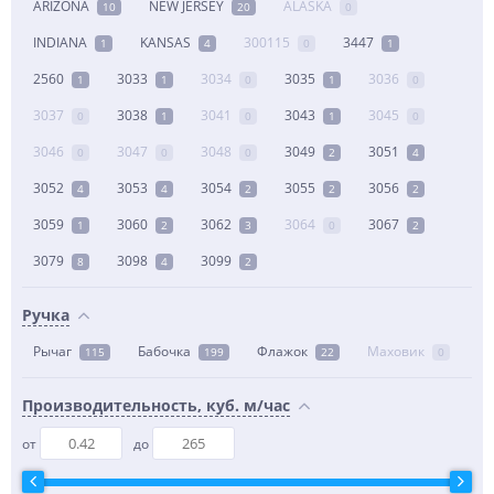
ARIZONA
NEW JERSEY
ALASKA
10
20
0
INDIANA
KANSAS
300115
3447
1
4
0
1
2560
3033
3034
3035
3036
1
1
0
1
0
3037
3038
3041
3043
3045
0
1
0
1
0
3046
3047
3048
3049
3051
0
0
0
2
4
3052
3053
3054
3055
3056
4
4
2
2
2
3059
3060
3062
3064
3067
1
2
3
0
2
3079
3098
3099
8
4
2
Ручка
Рычаг
Бабочка
Флажок
Маховик
115
199
22
0
Производительность, куб. м/час
от
до