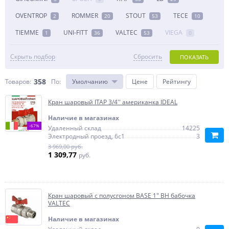
OVENTROP
ROMMER
STOUT
TECE
2
20
53
10
TIEMME
UNI-FITT
VALTEC
VIEGA
1
36
53
0
Скрыть подбор
Сбросить
ПОКАЗАТЬ
358
Товаров:
По
:
Умолчанию
Цене
Рейтингу
Кран шаровый ITAP 3/4'' американка IDEAL
Наличие в магазинах
-67%
Удаленный склад
14225
Электродный проезд, 6с1
3
3 969,00 руб.
1 309,77
руб.
Кран шаровый с полусгоном BASE 1" ВН бабочка
VALTEC
Наличие в магазинах