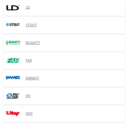
LD
STOUT
BUGATTI
FAR
EMMETI
FIV
ITAP