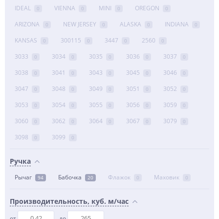
IDEAL
VIENNA
MINI
OREGON
0
0
0
0
ARIZONA
NEW JERSEY
ALASKA
INDIANA
0
0
0
0
KANSAS
300115
3447
2560
0
0
0
0
3033
3034
3035
3036
3037
0
0
0
0
0
3038
3041
3043
3045
3046
0
0
0
0
0
3047
3048
3049
3051
3052
0
0
0
0
0
3053
3054
3055
3056
3059
0
0
0
0
0
3060
3062
3064
3067
3079
0
0
0
0
0
3098
3099
0
0
Ручка
Рычаг
Бабочка
Флажок
Маховик
94
20
0
0
Производительность, куб. м/час
от
до