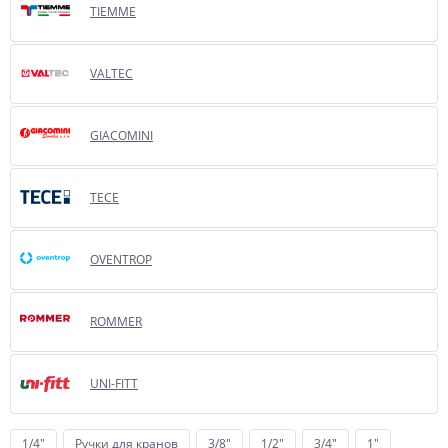
TIEMME
VALTEC
GIACOMINI
TECE
OVENTROP
ROMMER
UNI-FITT
1/4"
Ручки для кранов
3/8"
1/2"
3/4"
1"