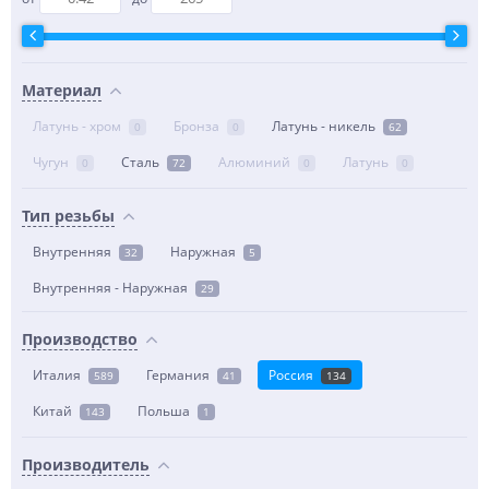
Материал
Латунь - хром
Бронза
Латунь - никель
0
0
62
Чугун
Сталь
Алюминий
Латунь
0
72
0
0
Тип резьбы
Внутренняя
Наружная
32
5
Внутренняя - Наружная
29
Производство
Италия
Германия
Россия
589
41
134
Китай
Польша
143
1
Производитель