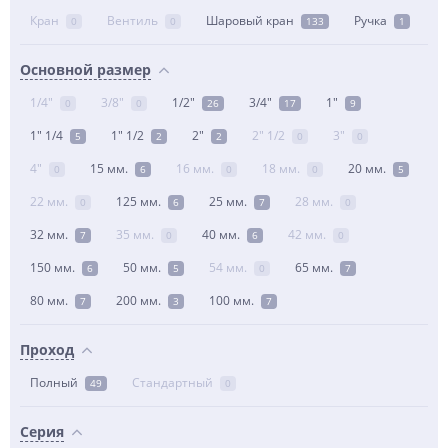
Кран
Вентиль
Шаровый кран
Ручка
0
0
133
1
Основной размер
1/4"
3/8"
1/2"
3/4"
1"
0
0
26
17
9
1" 1/4
1" 1/2
2"
2" 1/2
3"
5
2
2
0
0
4"
15 мм.
16 мм.
18 мм.
20 мм.
0
6
0
0
5
22 мм.
125 мм.
25 мм.
28 мм.
0
6
7
0
32 мм.
35 мм.
40 мм.
42 мм.
7
0
6
0
150 мм.
50 мм.
54 мм.
65 мм.
6
5
0
7
80 мм.
200 мм.
100 мм.
7
3
7
Проход
Полный
Стандартный
49
0
Серия