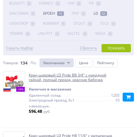
BUGATTI
EMMETI
FAR
FIV
0
0
0
0
GIACOMINI
БРОЕН
ITAP
LD
0
72
0
62
OVENTROP
ROMMER
STOUT
TECE
0
0
0
0
TIEMME
UNI-FITT
VALTEC
VIEGA
0
0
0
0
Скрыть подбор
Сбросить
ПОКАЗАТЬ
134
Товаров:
По
:
Умолчанию
Цене
Рейтингу
Кран шаровый LD Pride ВВ 3/4" с накидной
гайкой, полный проход, красная бабочка
Наличие в магазинах
-68%
Удаленный склад
1205
Электродный проезд, 6с1
10
1 864,00 руб.
596,48
руб.
Кран шаровый LD Pride НВ 11/4" с разъемным