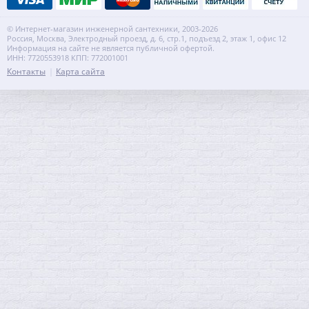
© Интернет-магазин инженерной сантехники, 2003-2026
Россия, Москва, Электродный проезд, д. 6, стр.1, подъезд 2, этаж 1, офис 12
Информация на сайте не является публичной офертой.
ИНН: 7720553918 КПП: 772001001
Контакты
Карта сайта